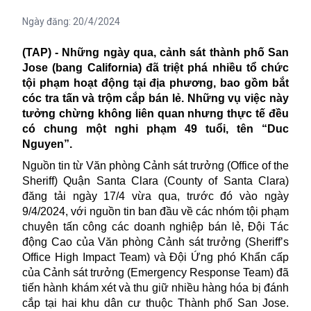
Ngày đăng:
20/4/2024
(TAP)
- Những ngày qua, cảnh sát thành phố San
Jose (bang
California) đã triệt phá nhiều tổ chức
tội phạm hoạt động tại địa phương, bao gồm bắt
cóc tra tấn và trộm cắp bán lẻ. Những vụ việc này
tưởng chừng không liên quan nhưng thực tế đều
có chung một nghi phạm 49 tuổi, tên “Duc
Nguyen”.
Nguồn tin từ Văn phòng Cảnh sát trưởng (Office of the
Sheriff) Quận Santa Clara (County of Santa Clara)
đăng tải ngày 17/4 vừa qua, trước đó vào ngày
9/4/2024, với nguồn tin ban đầu về các nhóm
tội phạm
chuyên tấn công các doanh nghiệp bán lẻ, Đội Tác
động Cao của Văn phòng Cảnh sát trưởng (Sheriff’s
Office High Impact Team) và Đội Ứng phó Khẩn cấp
của Cảnh sát trưởng (Emergency Response Team) đã
tiến hành khám xét và thu giữ nhiều hàng hóa bị đánh
cắp tại hai khu dân cư thuộc Thành phố San Jose.