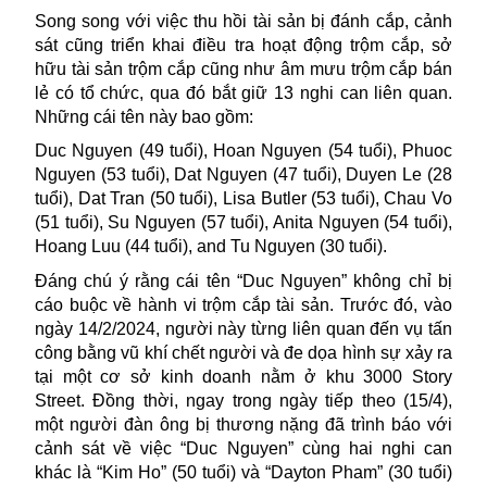
Song song với việc thu hồi tài sản bị đánh cắp,
cảnh
sát
cũng triển khai điều tra hoạt động trộm cắp, sở
hữu tài sản trộm cắp cũng như âm mưu trộm cắp bán
lẻ có tổ chức, qua đó bắt giữ 13 nghi can liên quan.
Những cái tên này bao gồm:
Duc Nguyen (49 tuổi), Hoan Nguyen (54 tuổi), Phuoc
Nguyen (53 tuổi), Dat Nguyen (47 tuổi), Duyen Le (28
tuổi), Dat Tran (50 tuổi), Lisa Butler (53 tuổi), Chau Vo
(51 tuổi), Su Nguyen (57 tuổi), Anita Nguyen (54 tuổi),
Hoang Luu (44 tuổi), and Tu Nguyen (30 tuổi).
Đáng chú ý rằng cái tên “Duc Nguyen” không chỉ bị
cáo buộc về hành vi trộm cắp tài sản. Trước đó, vào
ngày 14/2/2024, người này từng liên quan đến vụ tấn
công bằng
vũ khí
chết người và đe dọa hình sự xảy ra
tại một cơ sở kinh doanh nằm ở khu 3000 Story
Street. Đồng thời, ngay trong ngày tiếp theo (15/4),
một người đàn ông bị thương nặng đã trình báo với
cảnh sát về việc “Duc Nguyen” cùng hai nghi can
khác là “Kim Ho” (50 tuổi) và “Dayton Pham” (30 tuổi)