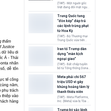
đối tượng.
(TAP) - Một người gốc
Việt đang đối mặt nguy
cơ bị trục xuất khỏi Hoa
Kỳ sau khi đã chấp hành
Trung Quốc tung
xong bản án liên quan
“đòn kép” đáp trả
đến tội ác từ hơn 30
các lệnh trừng phạt
năm trước tại California.
từ Hoa Kỳ
(TAP) - Bộ Thương mại
Trung Quốc vừa tiến
g thẩm
hành áp đặt lệnh trừng
f Justice
phạt lên hàng loạt thực
Iran tố Trump dàn
 dữ liệu di
thể và siết chặt kiểm
dựng “màn kịch
soát xuất khẩu máy bay
ốc Á - Thái
ngoại giao”
không người lái (UAV)
Bonta nhấn
sang Hoa Kỳ. Động thái
(TAP) - Bất chấp tuyên
này nhằm đáp trả các
số, dễ tổn
bố từ Tổng thống Donald
biện pháp hạn chế
Trump về tiến trình đàm
thương mại, áp thuế mới
phán hòa bình, Iran
Meta phải chi 567
ực tế công
cùng lệnh cấm công
khẳng định chưa có bất
triệu USD vì gây
nghệ gần đây từ phía
kỳ thỏa thuận nào.
 cùng năm,
khủng hoảng tâm lý
Washington.
Tehran cho rằng, Hoa Kỳ
p phụ trách
thanh thiếu niên
chỉ đang dàn dựng “màn
 thiệp vào
kịch ngoại giao” để xoa
(TAP) - Meta Platforms,
dịu căng thẳng.
 khách hàng
Inc. (Meta) vừa bị Tòa án
bang New Mexico yêu
cầu đóng góp 567 triệu
Trump ký sắc lệnh