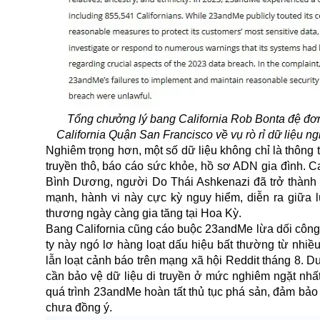
Tổng chưởng lý bang California Rob Bonta đệ đơ
California Quận San Francisco về vụ rò rỉ dữ liệu n
Nghiêm trọng hơn, một số dữ liệu không chỉ là thông 
truyền thô, báo cáo sức khỏe, hồ sơ ADN gia đình. Ca
Bình Dương, người Do Thái Ashkenazi đã trở thành 
mạnh, hành vi này cực kỳ nguy hiểm, diễn ra giữa l
thương ngày càng gia tăng tại Hoa Kỳ.
Bang California cũng cáo buộc 23andMe lừa dối công 
ty này ngó lơ hàng loạt dấu hiệu bất thường từ nhi
lẫn loạt cảnh báo trên mạng xã hội Reddit tháng 8. D
cần bảo vệ dữ liệu di truyền ở mức nghiêm ngặt nhất
quá trình 23andMe hoàn tất thủ tục phá sản, đảm bảo 
chưa đồng ý.