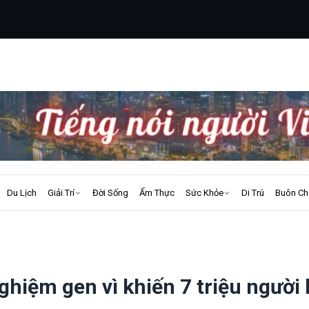
Du Lịch
Giải Trí
Đời Sống
Ẩm Thực
Sức Khỏe
Di Trú
Buôn Ch
nghiệm gen vì khiến 7 triệu người 