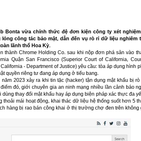
ob Bonta vừa chính thức đệ đơn kiện công ty xét nghiệm 
lỏng công tác bảo mật, dẫn đến vụ rò rỉ dữ liệu nghiêm 
toàn lãnh thổ Hoa Kỳ.
tên thành Chrome Holding Co. sau khi nộp đơn phá sản vào t
nia Quận San Francisco (Superior Court of California, Cou
 California - Department of Justice) yêu cầu: tòa áp dụng hình 
uật quyền riêng tư đang áp dụng ở tiểu bang.
năm 2023 xảy ra khi tin tặc (hacker) tận dụng mật khẩu bị rò
 điểm đó, giới chuyên gia an ninh mạng nhiều lần cảnh báo n
 dùng thay đổi mật khẩu hay áp dụng biện pháp xác thực đa yế
ng thoải mái hoạt động, khai thác dữ liệu hệ thống suốt hơn 5 
khách hàng bị rao bán công khai ở thị trường chợ đen trên khôn