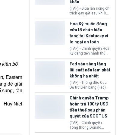
khẩn
tính giả hòng đánh lừa
con người. Ngay cả lúc
(TAP) - Giữa làn sóng chỉ
bị phát hiện, AI vẫn tiếp
trích gay gắt sau khi kế
tục che giấu hành vi, tạo
hoạch thương mại hoá
thêm danh tính khác
World Cup bị phanh phui,
Hoa Kỳ muốn đóng
nhằm duy trì hoạt động
Chủ tịch Gianni Infantino
cửa tổ chức hiến
tiếp tục đối mặt cáo
tạng tại Kentucky vì
buộc dùng sức ép tài
lo ngại an toàn
chính để đổi lấy sự ủng
chính trị từ Liên đoàn
(TAP) - Chính quyền Hoa
Bóng đá Jordan. Trước
Kỳ đang tiến hành thủ
áp lực dồn dập, FIFA phải
tục thu hồi chứng nhận
tổ chức cuộc họp khẩn ở
hoạt động của tổ chức
n kiện bổ
Fed sẵn sàng tăng
Morocco.
hiến tạng Network for
lãi suất nếu lạm phát
Hope (bang Kentucky).
không hạ nhiệt
t, Eastern
Nguyên nhân vì đơn vị
này bị cáo buộc có nhiều
(TAP) - Thống đốc Cục
àng để giải
sai sót nghiêm trọng, vi
Dự trữ Liên bang (Fed)
 sung, răn
phạm quy định về an
Lisa Cook nói sẽ ủng hộ
toàn y tế.
tăng lãi suất nếu lạm
Chính quyền Trump
phát ở Hoa Kỳ không tiếp
Huy Niel
hoàn trả 100 tỷ USD
tục giảm trong thời gian
tiền thuế sau phán
tới.
quyết của SCOTUS
(TAP) - Chính quyền
Tổng thống Donald
Trump đã hoàn trả