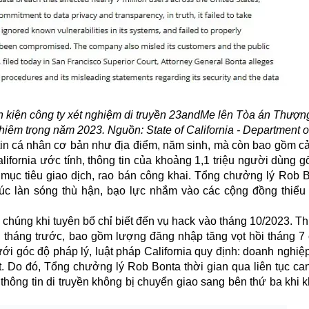
n kiện công ty xét nghiệm di truyền 23andMe lên Tòa án Thượn
ghiêm trọng năm 2023. Nguồn: State of California - Department o
tin cá nhân cơ bản như địa điểm, năm sinh, mà còn bao gồm cả
lifornia ước tính, thông tin của khoảng 1,1 triệu người dùng g
mục tiêu giao dịch, rao bán công khai. Tổng chưởng lý Rob 
úc làn sóng thù hận, bạo lực nhắm vào các cộng đồng thiểu 
chúng khi tuyên bố chỉ biết đến vụ hack vào tháng 10/2023. Th
ều tháng trước, bao gồm lượng đăng nhập tăng vọt hồi tháng 7
ưới góc độ pháp lý, luật pháp California quy định: doanh nghiệ
. Do đó, Tổng chưởng lý Rob Bonta thời gian qua liên tục can
thông tin di truyền không bị chuyển giao sang bên thứ ba khi