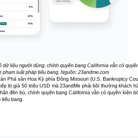
 dữ liệu người dùng, chính quyền bang California vẫn có quyề
 vi phạm luật pháp tiểu bang. Nguồn: 23andme.com
a án Phá sản Hoa Kỳ phía Đông Missouri (U.S. Bankruptcy Cour
n xếp trị giá 50 triệu USD mà 23andMe phải bồi thường khách h
nhận đền bù, chính quyền bang California vẫn có quyền kiện bổ
 tiểu bang.