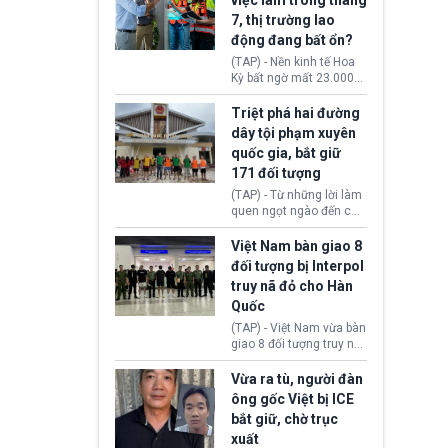
việc làm trong tháng
Ngoại giao (DOS).
đạo Nhà Trắng yêu cầu
7, thị trường lao
Bộ Tư pháp (DOJ) xem
động đang bất ổn?
xét lại quyết định hủy
truy tố những cá nhân bị
(TAP) - Nền kinh tế Hoa
nghi ngờ làm hư hại
Kỳ bất ngờ mất 23.000
công trình.
việc làm vào tháng 7,
cho thấy thị trường lao
Triệt phá hai đường
động có dấu hiệu suy
dây tội phạm xuyên
yếu sau thời gian duy trì
quốc gia, bắt giữ
tương đối ổn định suốt
171 đối tượng
nửa năm 2026.
(TAP) - Từ những lời làm
quen ngọt ngào đến các
“sàn vàng ảo”, bất động
sản trực tuyến cùng
Việt Nam bàn giao 8
đường dây đánh bạc quy
đối tượng bị Interpol
mô lớn, hai tổ chức tội
truy nã đỏ cho Hàn
phạm xuyên quốc gia đã
Quốc
dựng lên mạng lưới hoạt
động tại Việt Nam và
(TAP) - Việt Nam vừa bàn
Lào, lôi kéo hàng nghìn
giao 8 đối tượng truy nã
người tham gia, luân
đỏ Interpol cho lực lượng
chuyển dòng tiền qua
chức năng Hàn Quốc.
Vừa ra tù, người đàn
nhiều lớp tài khoản. Sau
Nhóm này bị xác định
ông gốc Việt bị ICE
hơn 2 tuần phối hợp truy
lừa đảo 619 nạn nhân,
bắt giữ, chờ trục
xét, lực lượng chức năng
chiếm đoạt hơn 17,7 tỷ
hai nước đã bắt giữ 171
xuất
KRW.