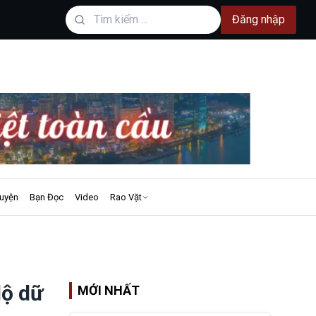
Đăng nhập
uyện
Bạn Đọc
Video
Rao Vặt
lộ dữ
MỚI NHẤT