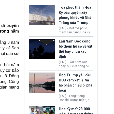
Tòa phúc thẩm Hoa
Kỳ bác quyền xây
phòng khiêu vũ Nhà
Trắng của Trump
di truyền
(TAP) - Một tòa phúc
trọng năm
thẩm liên bang Hoa Kỳ
vừa phán quyết, chính
quyền Tổng thống
Lầu Năm Góc công
háng 3 năm
Donald Trump không có
bố thêm hồ sơ về vật
nty of San
quyền tự ý xây phòng
thể bay chưa xác
khiêu vũ mới rộng
phạt dân sự
định
khoảng 90.000 feet
vuông tại khu vực Cánh
(TAP) - Lầu Năm Góc
 rỉ hồi năm
Đông Nhà Trắng.
ngày 7/8 vừa công bố
guy cơ bảo
thêm 41 hồ sơ liên quan
đến UFO hay còn được
Ông Trump yêu cầu
u tố. Động
gọi là hiện tượng bất
DOJ xem xét lại vụ
tháng. Công
thường chưa xác định
hồ phản chiếu bị phá
(UAP). Những tài liệu này
g gian mạng
hoại
bao gồm hình ảnh,
video, báo cáo từ nhiều
(TAP) - Tổng thống
cơ quan khác nhau như
Donald Trump tiếp tục
Cục Điều tra Liên bang
cho rằng, hồ phản chiếu
(FBI), Cơ quan Tình báo
trước Đài tưởng niệm
Hoa Kỳ mất 23.000
Trung ương (CIA) và Bộ
Lincoln bị phá hoại. Lãnh