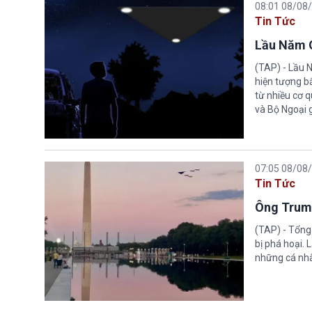
08:01 08/08
Tin Tức
Lầu Năm G
(TAP) - Lầu 
hiện tượng b
từ nhiều cơ 
và Bộ Ngoại 
07:05 08/08
Tin Tức
Ông Trump
(TAP) - Tổng
bị phá hoại.
những cá nhâ