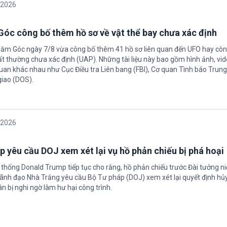
/2026
óc công bố thêm hồ sơ về vật thể bay chưa xác định
Năm Góc ngày 7/8 vừa công bố thêm 41 hồ sơ liên quan đến UFO hay còn 
ất thường chưa xác định (UAP). Những tài liệu này bao gồm hình ảnh, vid
quan khác nhau như Cục Điều tra Liên bang (FBI), Cơ quan Tình báo Trun
giao (DOS).
/2026
 yêu cầu DOJ xem xét lại vụ hồ phản chiếu bị phá hoại
 thống Donald Trump tiếp tục cho rằng, hồ phản chiếu trước Đài tưởng n
 Lãnh đạo Nhà Trắng yêu cầu Bộ Tư pháp (DOJ) xem xét lại quyết định hủy
n bị nghi ngờ làm hư hại công trình.