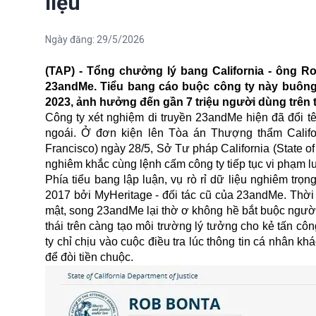
liệu
Ngày đăng:
29/5/2026
(TAP) - Tổng chưởng lý bang California - ông R
23andMe. Tiểu bang cáo buộc công ty này buông 
2023, ảnh hưởng đến gần 7 triệu người dùng trên 
Công ty xét nghiệm di truyền 23andMe hiện đã đổi 
ngoái. Ở đơn kiện lên Tòa án Thượng thẩm Califor
Francisco) ngày 28/5, Sở Tư pháp California (State of
nghiêm khắc cùng lệnh cấm công ty tiếp tục vi phạm l
Phía tiểu bang lập luận, vụ
rò rỉ dữ liệu
nghiêm trọng 
2017 bởi MyHeritage - đối tác cũ của 23andMe. Thời
mật, song 23andMe lại thờ ơ không hề bắt buộc người
thái trên càng tạo môi trường lý tưởng cho kẻ tấn cô
ty chỉ chịu vào cuộc điều tra lúc thông tin cá nhân 
để đòi tiền chuộc.