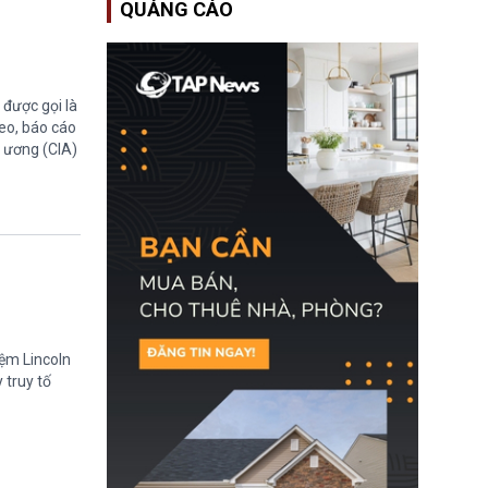
QUẢNG CÁO
EUSS) sau khi xác định
có trường hợp được cấp
quy chế cư trú hậu
Brexit “do nhầm lẫn”.
Động thái này làm dấy
lên lo ngại về việc thực
được gọi là
thi Thỏa thuận Rút khỏi
eo, báo cáo
Liên minh châu Âu
g ương (CIA)
(Withdrawal
Agreement).
iệm Lincoln
 truy tố