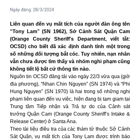
Ngày đăng:
28/3/2024
Liên quan đến vụ mất tích của người đàn ông tên
“Tony Lam” (SN 1962), Sở Cảnh Sát Quận Cam
(Orange County Sheriff's Department, viết tắt:
OCSD) cho biết đã xác định danh tính một trong
số những đối tượng bắt cóc. Tuy nhiên, nạn nhân
vẫn chưa được tìm thấy và nhóm nghi phạm cũng
không tiết lộ bất cứ thông tin nào.
Nguồn tin OCSD đăng tải vào ngày 22/3 vừa qua (giờ
địa phương), “Nhan Chin Nguyen” (SN 1974) và “Phi
Hung Nguyen” (SN 1970) là hai trong số những
nghi
phạm
liên quan đến vụ việc, hiện đang bị tạm giam tại
Trung tâm Tiếp nhận và Trả tự do của Cảnh sát
trưởng Quận Cam (Orange County Sheriff’s Intake &
Release Center) ở Santa Ana.
Theo tài liệu điều tra của các thám tử thuộc Sở Cảnh
Sát Quận, vụ mất tích của Tony Lam được trình báo