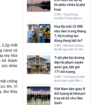
DOJ xem xét lại vụ
thường chưa xác định
hồ phản chiếu bị phá
(UAP). Những tài liệu này
hoại
bao gồm hình ảnh,
video, báo cáo từ nhiều
(TAP) - Tổng thống
cơ quan khác nhau như
Donald Trump tiếp tục
Cục Điều tra Liên bang
cho rằng, hồ phản chiếu
(FBI), Cơ quan Tình báo
trước Đài tưởng niệm
Hoa Kỳ mất 23.000
Trung ương (CIA) và Bộ
Lincoln bị phá hoại. Lãnh
việc làm trong tháng
Ngoại giao (DOS).
đạo Nhà Trắng yêu cầu
7, thị trường lao
Bộ Tư pháp (DOJ) xem
động đang bất ổn?
xét lại quyết định hủy
truy tố những cá nhân bị
 2,2g chất
(TAP) - Nền kinh tế Hoa
nghi ngờ làm hư hại
Kỳ bất ngờ mất 23.000
g canxi và
công trình.
việc làm vào tháng 7,
ống oxy hóa
cho thấy thị trường lao
Triệt phá hai đường
 trở thành
động có dấu hiệu suy
dây tội phạm xuyên
yếu sau thời gian duy trì
c sức khỏe
quốc gia, bắt giữ
tương đối ổn định suốt
171 đối tượng
nửa năm 2026.
(TAP) - Từ những lời làm
quen ngọt ngào đến các
 chất chống
“sàn vàng ảo”, bất động
cực tím. Vì
sản trực tuyến cùng
Việt Nam bàn giao 8
, đục thủy
đường dây đánh bạc quy
đối tượng bị Interpol
mô lớn, hai tổ chức tội
truy nã đỏ cho Hàn
phạm xuyên quốc gia đã
Quốc
dựng lên mạng lưới hoạt