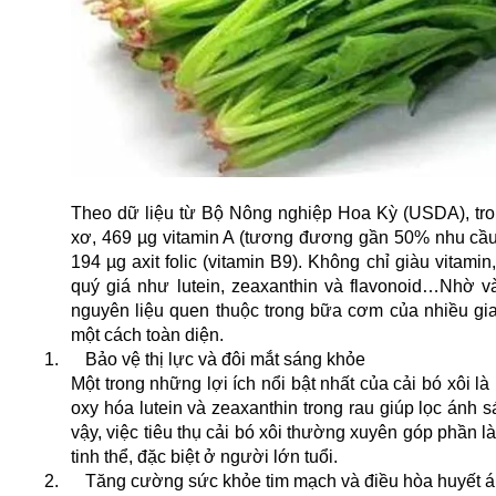
Theo dữ liệu từ Bộ Nông nghiệp Hoa Kỳ (USDA), tron
xơ, 469 µg vitamin A (tương đương gần 50% nhu cầu 
194 µg axit folic (vitamin B9). Không chỉ giàu vitam
quý giá như lutein, zeaxanthin và flavonoid…Nhờ 
nguyên liệu quen thuộc trong bữa cơm của nhiều gia
một cách toàn diện.
1.
Bảo vệ thị lực và đôi mắt sáng khỏe
Một trong những lợi ích nổi bật nhất của cải bó xôi 
oxy hóa lutein và zeaxanthin trong rau giúp lọc ánh 
vậy, việc tiêu thụ cải bó xôi thường xuyên góp phần
tinh thể, đặc biệt ở người lớn tuổi.
2.
Tăng cường sức khỏe tim mạch và điều hòa huyết 