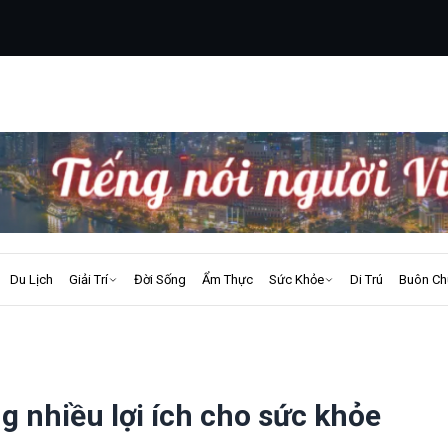
Du Lịch
Giải Trí
Đời Sống
Ẩm Thực
Sức Khỏe
Di Trú
Buôn Ch
 nhiều lợi ích cho sức khỏe