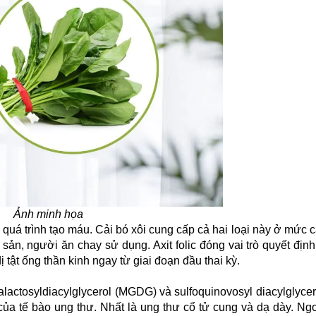
Ảnh minh họa
cho quá trình tạo máu. Cải bó xôi cung cấp cả hai loại này ở mức c
sản, người ăn chay sử dụng. Axit folic đóng vai trò quyết định
 tật ống thần kinh ngay từ giai đoạn đầu thai kỳ.
lactosyldiacylglycerol (MGDG) và sulfoquinovosyl diacylglyce
a tế bào ung thư. Nhất là ung thư cổ tử cung và dạ dày. Ngoà