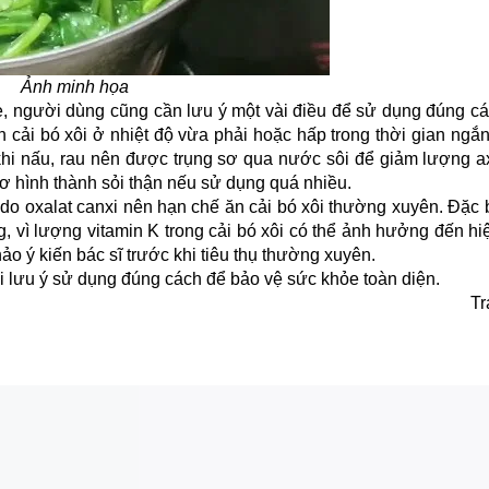
Ảnh minh họa
ỏe, người dùng cũng cần lưu ý một vài điều để sử dụng đúng cá
 cải bó xôi ở nhiệt độ vừa phải hoặc hấp trong thời gian ngắn
khi nấu, rau nên được trụng sơ qua nước sôi để giảm lượng ax
cơ hình thành sỏi thận nếu sử dụng quá nhiều.
do oxalat canxi nên hạn chế ăn cải bó xôi thường xuyên. Đặc 
 vì lượng vitamin K trong cải bó xôi có thể ảnh hưởng đến hi
o ý kiến bác sĩ trước khi tiêu thụ thường xuyên.
hời lưu ý sử dụng đúng cách để bảo vệ sức khỏe toàn diện.
Tr