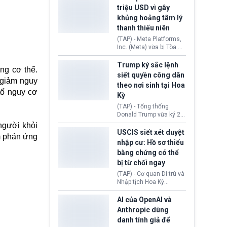
cùng lệnh cấm công
khẳng định chưa có bất
triệu USD vì gây
nghệ gần đây từ phía
kỳ thỏa thuận nào.
khủng hoảng tâm lý
Washington.
Tehran cho rằng, Hoa Kỳ
thanh thiếu niên
chỉ đang dàn dựng “màn
kịch ngoại giao” để xoa
(TAP) - Meta Platforms,
dịu căng thẳng.
Inc. (Meta) vừa bị Tòa án
bang New Mexico yêu
cầu đóng góp 567 triệu
Trump ký sắc lệnh
ng cơ thể.
USD vào một quỹ khắc
siết quyền công dân
phục hậu quả. Quyết
, giảm nguy
theo nơi sinh tại Hoa
định này diễn ra sau khi
 tố nguy cơ
Kỳ
toà xác định, những nền
tảng mạng xã hội
(TAP) - Tổng thống
(Facebook, Instagram)
Donald Trump vừa ký 2
thuộc công ty gây ra
sắc lệnh hành pháp mới
người khỏi
cuộc khủng hoảng sức
nhằm siết chặt chính
USCIS siết xét duyệt
ảm phản ứng
khỏe tâm thần ở thanh
sách quyền công dân
nhập cư: Hồ sơ thiếu
thiếu niên.
theo nơi sinh. Động thái
bằng chứng có thể
diễn ra sau khi Tòa án
bị từ chối ngay
Tối cao Hoa Kỳ
(SCOTUS) hôm 30/7
(TAP) - Cơ quan Di trú và
tuyên bố bác bỏ, ngăn
Nhập tịch Hoa Kỳ
chính quyền thực hiện
(USCIS) vừa thay đổi quy
chính sách này.
trình xét duyệt hồ sơ
AI của OpenAI và
nhập cư, trao quyền cho
Anthropic dùng
viên chức từ chối ngay
danh tính giả để
những đơn không chứng