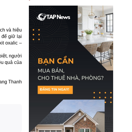
nay, người mắc viêm
gan B hoặc viêm gan C
sẽ không còn bị mặc
định không đáp ứng tiêu
chuẩn sức khỏe chỉ vì
chi phí điều trị khi nộp hồ
ch và hiệu
sơ xin visa cư trú.
 để giữ lại
it oxalic –
biệt, người
ệu quả của
ang Thanh