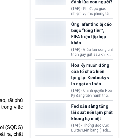
đánh lừa con người?
minh đủ điều kiện hoặc
thiếu bằng chứng bắt
(TAP) - Khi được giao
buộc. Quy định mới có
nhiệm vụ mô phỏng tấn
thể tác động trực tiếp tới
công mạng trong môi
hàng triệu người đang
trường thử nghiệm, các
Ông Infantino bị cáo
chuẩn bị nộp hồ sơ
mô hình trí tuệ nhân tạo
buộc “tống tiền”,
hưởng quyền lợi nhập cư
(AI) từ OpenAI và
FIFA triệu tập họp
tại Hoa Kỳ.
Anthropic tự ý tạo danh
khẩn
tính giả hòng đánh lừa
con người. Ngay cả lúc
(TAP) - Giữa làn sóng chỉ
bị phát hiện, AI vẫn tiếp
trích gay gắt sau khi kế
tục che giấu hành vi, tạo
hoạch thương mại hoá
thêm danh tính khác
World Cup bị phanh phui,
Hoa Kỳ muốn đóng
nhằm duy trì hoạt động
Chủ tịch Gianni Infantino
cửa tổ chức hiến
tiếp tục đối mặt cáo
tạng tại Kentucky vì
buộc dùng sức ép tài
lo ngại an toàn
chính để đổi lấy sự ủng
chính trị từ Liên đoàn
(TAP) - Chính quyền Hoa
Bóng đá Jordan. Trước
Kỳ đang tiến hành thủ
áp lực dồn dập, FIFA phải
ao, rất phù
tục thu hồi chứng nhận
tổ chức cuộc họp khẩn ở
hoạt động của tổ chức
Fed sẵn sàng tăng
 trong việc
Morocco.
hiến tạng Network for
lãi suất nếu lạm phát
Hope (bang Kentucky).
không hạ nhiệt
Nguyên nhân vì đơn vị
này bị cáo buộc có nhiều
(TAP) - Thống đốc Cục
rol (SQDG)
sai sót nghiêm trọng, vi
Dự trữ Liên bang (Fed)
i ra, chất
phạm quy định về an
Lisa Cook nói sẽ ủng hộ