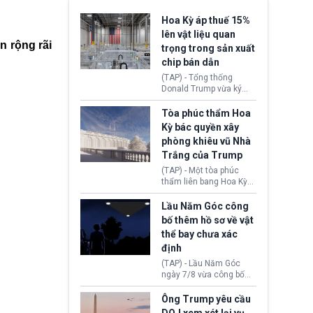
Hoa Kỳ áp thuế 15%
lên vật liệu quan
n rộng rãi
trọng trong sản xuất
chip bán dẫn
(TAP) - Tổng thống
Donald Trump vừa ký
sắc lệnh áp thuế bổ
sung 15% cùng cơ chế
Tòa phúc thẩm Hoa
giá sàn nhập khẩu
Kỳ bác quyền xây
nghiêm ngặt đối với
phòng khiêu vũ Nhà
polysilicon và các sản
Trắng của Trump
phẩm hạ nguồn. Quyết
định này nhằm khôi
(TAP) - Một tòa phúc
phục chuỗi cung ứng
thẩm liên bang Hoa Kỳ
công nghệ, năng lượng
vừa phán quyết, chính
mặt trời nội địa trước sự
quyền Tổng thống
Lầu Năm Góc công
thống trị của Trung
Donald Trump không có
bố thêm hồ sơ về vật
Quốc.
quyền tự ý xây phòng
thể bay chưa xác
khiêu vũ mới rộng
định
khoảng 90.000 feet
vuông tại khu vực Cánh
(TAP) - Lầu Năm Góc
Đông Nhà Trắng.
ngày 7/8 vừa công bố
thêm 41 hồ sơ liên quan
đến UFO hay còn được
Ông Trump yêu cầu
gọi là hiện tượng bất