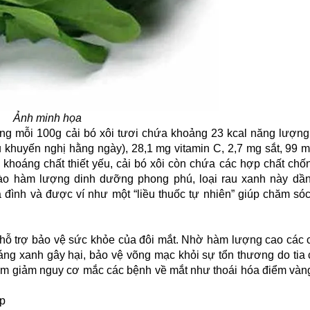
Ảnh minh họa
g mỗi 100g cải bó xôi tươi chứa khoảng 23 kcal năng lượng,
khuyến nghị hằng ngày), 28,1 mg vitamin C, 2,7 mg sắt, 99 m
in, khoáng chất thiết yếu, cải bó xôi còn chứa các hợp chất ch
vào hàm lượng dinh dưỡng phong phú, loại rau xanh này dần
 đình và được ví như một “liều thuốc tự nhiên” giúp chăm só
là hỗ trợ bảo vệ sức khỏe của đôi mắt. Nhờ hàm lượng cao các
sáng xanh gây hại, bảo vệ võng mạc khỏi sự tổn thương do tia 
 làm giảm nguy cơ mắc các bệnh về mắt như thoái hóa điểm vàng
áp