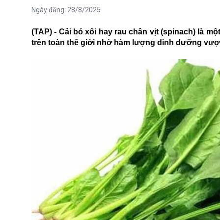
Ngày đăng:
28/8/2025
(TAP) - Cải bó xôi hay rau chân vịt (spinach) là m
trên toàn thế giới nhờ hàm lượng dinh dưỡng vượt