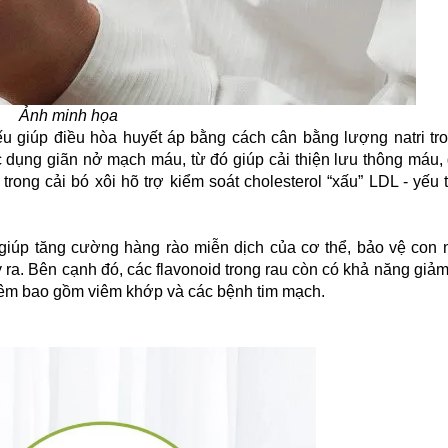
Ảnh minh họa
yếu giúp điều hòa huyết áp bằng cách cân bằng lượng natri tro
ác dụng giãn nở mạch máu, từ đó giúp cải thiện lưu thông máu
rong cải bó xôi hõ trợ kiểm soát cholesterol “xấu” LDL - yếu
giúp tăng cường hàng rào miễn dịch của cơ thể, bảo vệ con 
 ra. Bên cạnh đó, các flavonoid trong rau còn có khả năng gi
iêm bao gồm viêm khớp và các bệnh tim mạch.