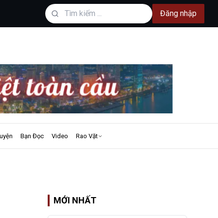
Đăng nhập
uyện
Bạn Đọc
Video
Rao Vặt
MỚI NHẤT