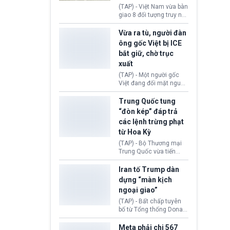
động tại Việt Nam và
(TAP) - Việt Nam vừa bàn
Lào, lôi kéo hàng nghìn
giao 8 đối tượng truy nã
người tham gia, luân
đỏ Interpol cho lực lượng
chuyển dòng tiền qua
chức năng Hàn Quốc.
Vừa ra tù, người đàn
nhiều lớp tài khoản. Sau
Nhóm này bị xác định
ông gốc Việt bị ICE
hơn 2 tuần phối hợp truy
lừa đảo 619 nạn nhân,
bắt giữ, chờ trục
xét, lực lượng chức năng
chiếm đoạt hơn 17,7 tỷ
hai nước đã bắt giữ 171
xuất
KRW.
đối tượng.
(TAP) - Một người gốc
Việt đang đối mặt nguy
cơ bị trục xuất khỏi Hoa
Kỳ sau khi đã chấp hành
Trung Quốc tung
xong bản án liên quan
“đòn kép” đáp trả
đến tội ác từ hơn 30
các lệnh trừng phạt
năm trước tại California.
từ Hoa Kỳ
(TAP) - Bộ Thương mại
Trung Quốc vừa tiến
hành áp đặt lệnh trừng
phạt lên hàng loạt thực
Iran tố Trump dàn
thể và siết chặt kiểm
dựng “màn kịch
soát xuất khẩu máy bay
ngoại giao”
không người lái (UAV)
sang Hoa Kỳ. Động thái
(TAP) - Bất chấp tuyên
này nhằm đáp trả các
bố từ Tổng thống Donald
biện pháp hạn chế
Trump về tiến trình đàm
thương mại, áp thuế mới
phán hòa bình, Iran
Meta phải chi 567