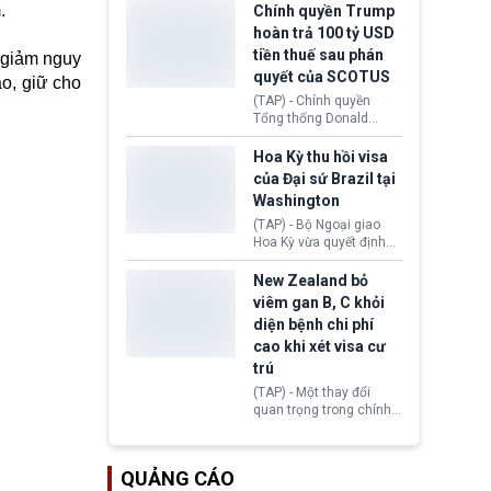
toàn y tế.
tăng lãi suất nếu lạm
.
Chính quyền Trump
phát ở Hoa Kỳ không tiếp
hoàn trả 100 tỷ USD
tục giảm trong thời gian
tiền thuế sau phán
, giảm nguy
tới.
quyết của SCOTUS
ào, giữ cho
(TAP) - Chính quyền
Tổng thống Donald
Trump đã hoàn trả
khoảng 100 tỷ USD thuế
Hoa Kỳ thu hồi visa
quan từng thu theo Đạo
của Đại sứ Brazil tại
luật Quyền hạn Kinh tế
Washington
Khẩn cấp Quốc tế
(IEEPA). Động thái này
(TAP) - Bộ Ngoại giao
diễn ra sau phán quyết
Hoa Kỳ vừa quyết định
hồi tháng 2 bởi Tòa án
thu hồi thị thực (visa)
Tối cao Hoa Kỳ
của bà Maria Luiza
New Zealand bỏ
(SCOTUS) khi tuyên bố,
Ribeiro Viotti - Đại sứ
viêm gan B, C khỏi
việc áp thuế diện rộng là
Brazil tại Washington.
diện bệnh chi phí
hoàn toàn bất hợp pháp.
Động thái trên diễn ra
cao khi xét visa cư
trong bối cảnh tranh
chấp ngoại giao giữa
trú
chính quyền Tổng thống
(TAP) - Một thay đổi
Donald Trump và chính
quan trọng trong chính
phủ cánh tả Tổng thống
sách nhập cư của New
Brazil Luiz Inácio Lula
Zealand đang mở ra
da Silva đang leo thang
thêm cơ hội cho nhiều
gay gắt.
QUẢNG CÁO
người muốn định cư. Từ