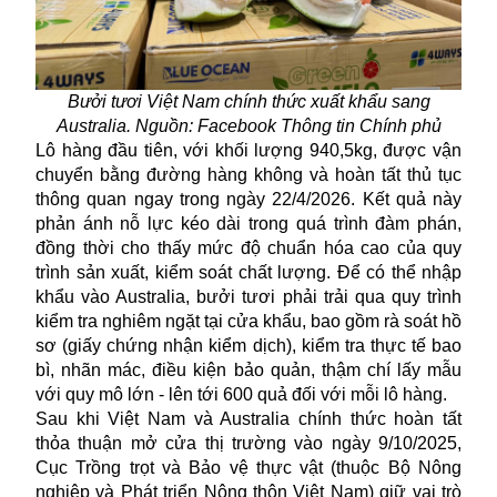
Bưởi tươi Việt Nam chính thức xuất khẩu sang
Australia. Nguồn: Facebook Thông tin Chính phủ
Lô hàng đầu tiên, với khối lượng 940,5kg, được vận
chuyển bằng đường hàng không và hoàn tất thủ tục
thông quan ngay trong ngày 22/4/2026. Kết quả này
phản ánh nỗ lực kéo dài trong quá trình đàm phán,
đồng thời cho thấy mức độ chuẩn hóa cao của quy
trình sản xuất, kiểm soát chất lượng. Để có thể nhập
khẩu vào Australia, bưởi tươi phải trải qua quy trình
kiểm tra nghiêm ngặt tại cửa khẩu, bao gồm rà soát hồ
sơ (giấy chứng nhận kiểm dịch), kiểm tra thực tế bao
bì, nhãn mác, điều kiện bảo quản, thậm chí lấy mẫu
với quy mô lớn - lên tới 600 quả đối với mỗi lô hàng.
Sau khi Việt Nam và Australia chính thức hoàn tất
thỏa thuận mở cửa thị trường vào ngày 9/10/2025,
Cục Trồng trọt và Bảo vệ thực vật (thuộc Bộ Nông
nghiệp và Phát triển Nông thôn Việt Nam) giữ vai trò