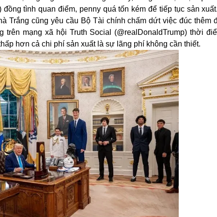
) đồng tình quan điểm, penny quá tốn kém để tiếp tục sản xuấ
 Nhà Trắng cũng yêu cầu Bộ Tài chính chấm dứt việc đúc thêm 
ng trên mạng xã hội Truth Social (@realDonaldTrump) thời đi
thấp hơn cả chi phí sản xuất là sự lãng phí không cần thiết.