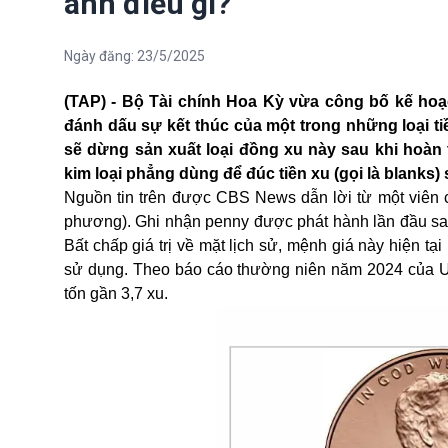
ánh điều gì?
Ngày đăng:
23/5/2025
(TAP) - Bộ Tài chính Hoa Kỳ vừa công bố kế hoạ
đánh dấu sự kết thúc của một trong những loại ti
sẽ dừng sản xuất loại đồng xu này sau khi hoàn 
kim loại phẳng dùng để đúc tiền xu (gọi là blanks)
Nguồn tin trên được CBS News dẫn lời từ một viên c
phương). Ghi nhận penny được phát hành lần đầu sau
Bất chấp giá trị về mặt lịch sử, mệnh giá này hiện tại
sử dụng. Theo báo cáo thường niên năm 2024 của U.S.
tốn gần 3,7 xu.