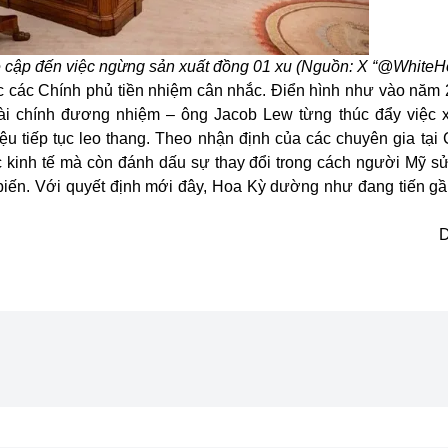
 cập đến việc ngừng sản xuất đồng 01 xu (Nguồn: X “@WhiteH
 các Chính phủ tiền nhiệm cân nhắc. Điển hình như vào năm 
i chính đương nhiệm – ông Jacob Lew từng thúc đẩy việc x
iệu tiếp tục leo thang. Theo nhận định của các chuyên gia tạ
c kinh tế mà còn đánh dấu sự thay đổi trong cách người Mỹ sử
ổ biến. Với quyết định mới đây, Hoa Kỳ dường như đang tiến g
D