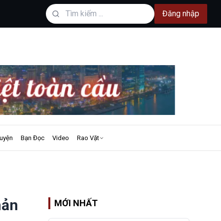
Đăng nhập
uyện
Bạn Đọc
Video
Rao Vặt
hản
MỚI NHẤT