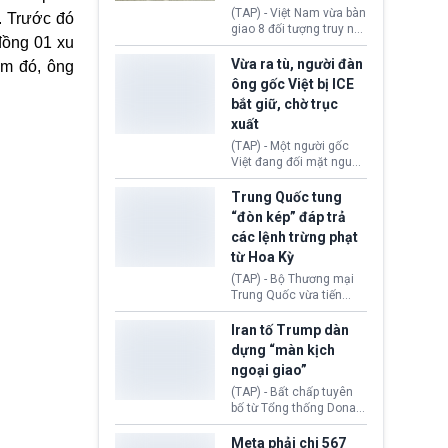
động tại Việt Nam và
(TAP) - Việt Nam vừa bàn
t. Trước đó
Lào, lôi kéo hàng nghìn
giao 8 đối tượng truy nã
người tham gia, luân
đồng 01 xu
đỏ Interpol cho lực lượng
chuyển dòng tiền qua
chức năng Hàn Quốc.
Vừa ra tù, người đàn
ểm đó, ông
nhiều lớp tài khoản. Sau
Nhóm này bị xác định
ông gốc Việt bị ICE
hơn 2 tuần phối hợp truy
lừa đảo 619 nạn nhân,
bắt giữ, chờ trục
xét, lực lượng chức năng
chiếm đoạt hơn 17,7 tỷ
hai nước đã bắt giữ 171
xuất
KRW.
đối tượng.
(TAP) - Một người gốc
Việt đang đối mặt nguy
cơ bị trục xuất khỏi Hoa
Kỳ sau khi đã chấp hành
Trung Quốc tung
xong bản án liên quan
“đòn kép” đáp trả
đến tội ác từ hơn 30
các lệnh trừng phạt
năm trước tại California.
từ Hoa Kỳ
(TAP) - Bộ Thương mại
Trung Quốc vừa tiến
hành áp đặt lệnh trừng
phạt lên hàng loạt thực
Iran tố Trump dàn
thể và siết chặt kiểm
dựng “màn kịch
soát xuất khẩu máy bay
ngoại giao”
không người lái (UAV)
sang Hoa Kỳ. Động thái
(TAP) - Bất chấp tuyên
này nhằm đáp trả các
bố từ Tổng thống Donald
biện pháp hạn chế
Trump về tiến trình đàm
thương mại, áp thuế mới
phán hòa bình, Iran
Meta phải chi 567