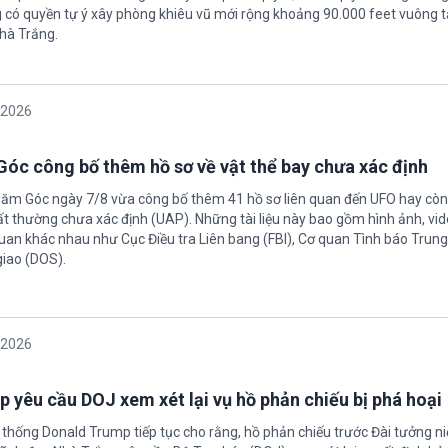
có quyền tự ý xây phòng khiêu vũ mới rộng khoảng 90.000 feet vuông t
hà Trắng.
/2026
óc công bố thêm hồ sơ về vật thể bay chưa xác định
Năm Góc ngày 7/8 vừa công bố thêm 41 hồ sơ liên quan đến UFO hay còn 
ất thường chưa xác định (UAP). Những tài liệu này bao gồm hình ảnh, vid
quan khác nhau như Cục Điều tra Liên bang (FBI), Cơ quan Tình báo Trun
giao (DOS).
/2026
 yêu cầu DOJ xem xét lại vụ hồ phản chiếu bị phá hoại
 thống Donald Trump tiếp tục cho rằng, hồ phản chiếu trước Đài tưởng n