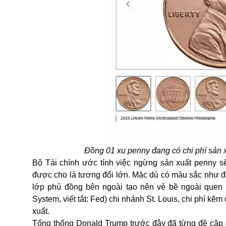
Đồng 01 xu penny đang có chi phí sản x
Bộ Tài chính ước tính việc ngừng sản xuất penny s
được cho là tương đối lớn. Mặc dù có màu sắc như đ
lớp phủ đồng bên ngoài tạo nên vẻ bề ngoài quen 
System, viết tắt: Fed) chi nhánh St. Louis, chi phí kẽ
xuất.
Tổng thống Donald Trump trước đây đã từng đề cập đ