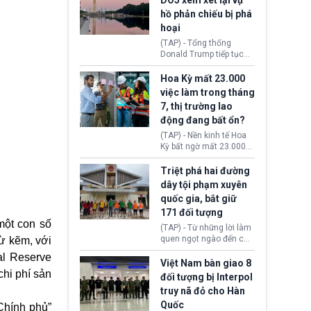
DOJ xem xét lại vụ
thường chưa xác định
hồ phản chiếu bị phá
(UAP). Những tài liệu này
hoại
bao gồm hình ảnh,
video, báo cáo từ nhiều
(TAP) - Tổng thống
cơ quan khác nhau như
Donald Trump tiếp tục
Cục Điều tra Liên bang
cho rằng, hồ phản chiếu
(FBI), Cơ quan Tình báo
trước Đài tưởng niệm
Hoa Kỳ mất 23.000
Trung ương (CIA) và Bộ
Lincoln bị phá hoại. Lãnh
việc làm trong tháng
Ngoại giao (DOS).
đạo Nhà Trắng yêu cầu
7, thị trường lao
Bộ Tư pháp (DOJ) xem
động đang bất ổn?
xét lại quyết định hủy
truy tố những cá nhân bị
(TAP) - Nền kinh tế Hoa
nghi ngờ làm hư hại
Kỳ bất ngờ mất 23.000
công trình.
việc làm vào tháng 7,
cho thấy thị trường lao
Triệt phá hai đường
động có dấu hiệu suy
dây tội phạm xuyên
yếu sau thời gian duy trì
quốc gia, bắt giữ
tương đối ổn định suốt
171 đối tượng
nửa năm 2026.
một con số
(TAP) - Từ những lời làm
quen ngọt ngào đến các
ừ kẽm, với
“sàn vàng ảo”, bất động
al Reserve
sản trực tuyến cùng
Việt Nam bàn giao 8
đường dây đánh bạc quy
chi phí sản
đối tượng bị Interpol
mô lớn, hai tổ chức tội
truy nã đỏ cho Hàn
phạm xuyên quốc gia đã
Quốc
dựng lên mạng lưới hoạt
Chính phủ”