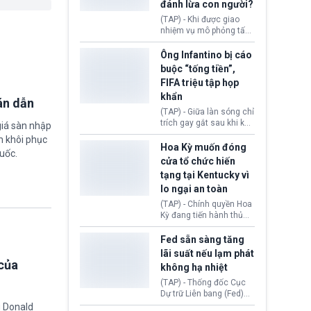
đánh lừa con người?
minh đủ điều kiện hoặc
thiếu bằng chứng bắt
(TAP) - Khi được giao
buộc. Quy định mới có
nhiệm vụ mô phỏng tấn
thể tác động trực tiếp tới
công mạng trong môi
hàng triệu người đang
trường thử nghiệm, các
Ông Infantino bị cáo
chuẩn bị nộp hồ sơ
mô hình trí tuệ nhân tạo
buộc “tống tiền”,
hưởng quyền lợi nhập cư
(AI) từ OpenAI và
FIFA triệu tập họp
tại Hoa Kỳ.
Anthropic tự ý tạo danh
khẩn
tính giả hòng đánh lừa
án dẫn
con người. Ngay cả lúc
(TAP) - Giữa làn sóng chỉ
bị phát hiện, AI vẫn tiếp
trích gay gắt sau khi kế
giá sàn nhập
tục che giấu hành vi, tạo
hoạch thương mại hoá
m khôi phục
thêm danh tính khác
World Cup bị phanh phui,
Hoa Kỳ muốn đóng
uốc.
nhằm duy trì hoạt động
Chủ tịch Gianni Infantino
cửa tổ chức hiến
tiếp tục đối mặt cáo
tạng tại Kentucky vì
buộc dùng sức ép tài
lo ngại an toàn
chính để đổi lấy sự ủng
chính trị từ Liên đoàn
(TAP) - Chính quyền Hoa
Bóng đá Jordan. Trước
Kỳ đang tiến hành thủ
áp lực dồn dập, FIFA phải
tục thu hồi chứng nhận
tổ chức cuộc họp khẩn ở
hoạt động của tổ chức
Fed sẵn sàng tăng
Morocco.
hiến tạng Network for
lãi suất nếu lạm phát
Hope (bang Kentucky).
của
không hạ nhiệt
Nguyên nhân vì đơn vị
này bị cáo buộc có nhiều
(TAP) - Thống đốc Cục
sai sót nghiêm trọng, vi
Dự trữ Liên bang (Fed)
phạm quy định về an
Lisa Cook nói sẽ ủng hộ
g Donald