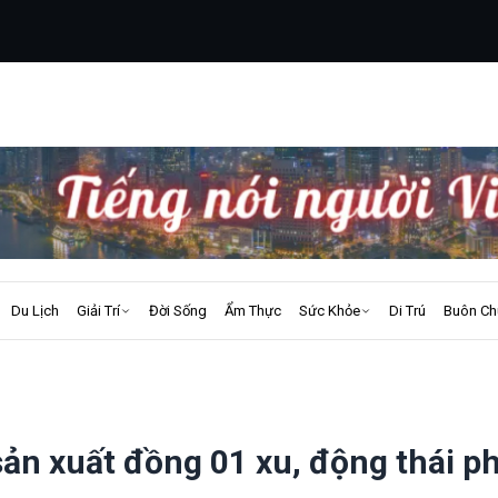
Du Lịch
Giải Trí
Đời Sống
Ẩm Thực
Sức Khỏe
Di Trú
Buôn Ch
sản xuất đồng 01 xu, động thái p