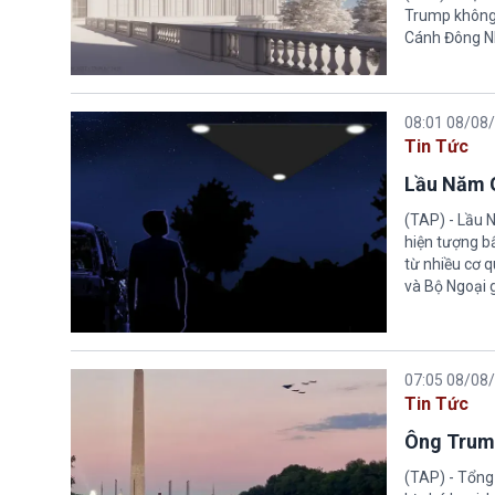
Trump không 
Cánh Đông N
08:01 08/08
Tin Tức
Lầu Năm G
(TAP) - Lầu 
hiện tượng b
từ nhiều cơ 
và Bộ Ngoại 
07:05 08/08
Tin Tức
Ông Trump
(TAP) - Tổng