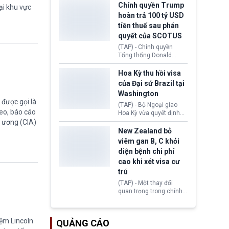
toàn y tế.
tăng lãi suất nếu lạm
Chính quyền Trump
ại khu vực
phát ở Hoa Kỳ không tiếp
hoàn trả 100 tỷ USD
tục giảm trong thời gian
tiền thuế sau phán
tới.
quyết của SCOTUS
(TAP) - Chính quyền
Tổng thống Donald
Trump đã hoàn trả
khoảng 100 tỷ USD thuế
Hoa Kỳ thu hồi visa
quan từng thu theo Đạo
của Đại sứ Brazil tại
luật Quyền hạn Kinh tế
Washington
Khẩn cấp Quốc tế
được gọi là
(IEEPA). Động thái này
(TAP) - Bộ Ngoại giao
eo, báo cáo
diễn ra sau phán quyết
Hoa Kỳ vừa quyết định
hồi tháng 2 bởi Tòa án
thu hồi thị thực (visa)
g ương (CIA)
Tối cao Hoa Kỳ
của bà Maria Luiza
New Zealand bỏ
(SCOTUS) khi tuyên bố,
Ribeiro Viotti - Đại sứ
viêm gan B, C khỏi
việc áp thuế diện rộng là
Brazil tại Washington.
diện bệnh chi phí
hoàn toàn bất hợp pháp.
Động thái trên diễn ra
cao khi xét visa cư
trong bối cảnh tranh
chấp ngoại giao giữa
trú
chính quyền Tổng thống
(TAP) - Một thay đổi
Donald Trump và chính
quan trọng trong chính
phủ cánh tả Tổng thống
sách nhập cư của New
Brazil Luiz Inácio Lula
Zealand đang mở ra
da Silva đang leo thang
thêm cơ hội cho nhiều
gay gắt.
iệm Lincoln
QUẢNG CÁO
người muốn định cư. Từ