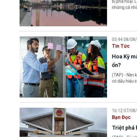
bị phá hoại.
những cá nhâ
05:44 08/08
Tin Tức
Hoa Kỳ mấ
ổn?
(TAP) - Nền k
có dấu hiệu s
16:12 07/08
Bạn Đọc
Triệt phá