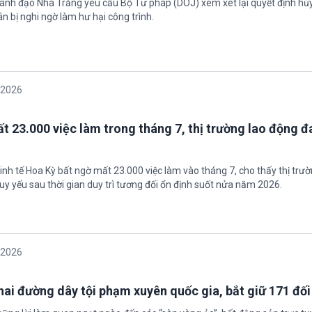
 Lãnh đạo Nhà Trắng yêu cầu Bộ Tư pháp (DOJ) xem xét lại quyết định hủy
n bị nghi ngờ làm hư hại công trình.
/2026
t 23.000 việc làm trong tháng 7, thị trường lao động đ
inh tế Hoa Kỳ bất ngờ mất 23.000 việc làm vào tháng 7, cho thấy thị trư
uy yếu sau thời gian duy trì tương đối ổn định suốt nửa năm 2026.
/2026
 hai đường dây tội phạm xuyên quốc gia, bắt giữ 171 đố