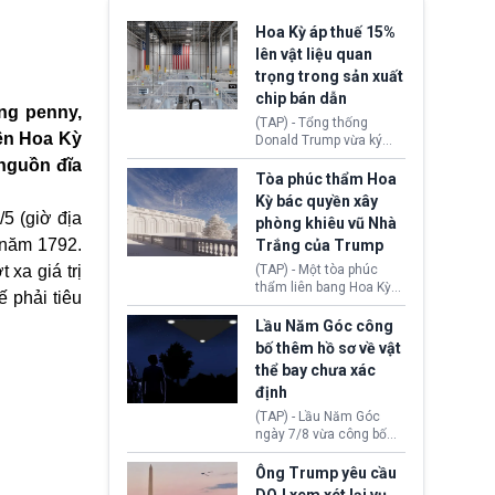
Hoa Kỳ áp thuế 15%
lên vật liệu quan
trọng trong sản xuất
chip bán dẫn
ng penny,
(TAP) - Tổng thống
iền Hoa Kỳ
Donald Trump vừa ký
sắc lệnh áp thuế bổ
 nguồn đĩa
sung 15% cùng cơ chế
Tòa phúc thẩm Hoa
giá sàn nhập khẩu
Kỳ bác quyền xây
nghiêm ngặt đối với
5 (giờ địa
phòng khiêu vũ Nhà
polysilicon và các sản
 năm 1792.
Trắng của Trump
phẩm hạ nguồn. Quyết
định này nhằm khôi
 xa giá trị
(TAP) - Một tòa phúc
phục chuỗi cung ứng
thẩm liên bang Hoa Kỳ
 phải tiêu
công nghệ, năng lượng
vừa phán quyết, chính
mặt trời nội địa trước sự
quyền Tổng thống
Lầu Năm Góc công
thống trị của Trung
Donald Trump không có
bố thêm hồ sơ về vật
Quốc.
quyền tự ý xây phòng
thể bay chưa xác
khiêu vũ mới rộng
định
khoảng 90.000 feet
vuông tại khu vực Cánh
(TAP) - Lầu Năm Góc
Đông Nhà Trắng.
ngày 7/8 vừa công bố
thêm 41 hồ sơ liên quan
đến UFO hay còn được
Ông Trump yêu cầu
gọi là hiện tượng bất