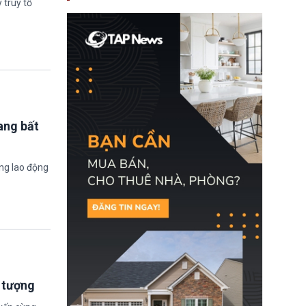
 truy tố
nay, người mắc viêm
gan B hoặc viêm gan C
sẽ không còn bị mặc
định không đáp ứng tiêu
chuẩn sức khỏe chỉ vì
chi phí điều trị khi nộp hồ
sơ xin visa cư trú.
ang bất
ờng lao động
i tượng