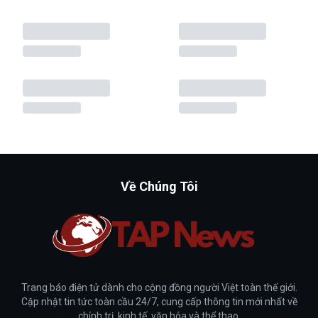
Về Chúng Tôi
Trang báo điện tử dành cho cộng đồng người Việt toàn thế giới.
Cập nhật tin tức toàn cầu 24/7, cung cấp thông tin mới nhất về
chính trị, kinh tế, văn hóa và thể thao.