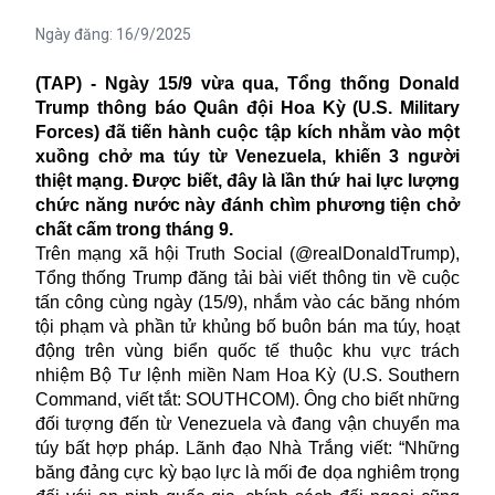
Ngày đăng:
16/9/2025
(TAP) - Ngày 15/9 vừa qua, Tổng thống Donald
Trump thông báo Quân đội Hoa Kỳ (U.S. Military
Forces) đã tiến hành cuộc tập kích nhằm vào một
xuồng chở ma túy từ Venezuela, khiến 3 người
thiệt mạng. Được biết, đây là lần thứ hai lực lượng
chức năng nước này đánh chìm phương tiện chở
chất cấm trong tháng 9.
Trên mạng xã hội Truth Social (@realDonaldTrump),
Tổng thống Trump đăng tải bài viết thông tin về cuộc
tấn công cùng ngày (15/9), nhắm vào các băng nhóm
tội phạm và phần tử khủng bố buôn bán ma túy, hoạt
động trên vùng biển quốc tế thuộc khu vực trách
nhiệm Bộ Tư lệnh miền Nam Hoa Kỳ (U.S. Southern
Command, viết tắt: SOUTHCOM). Ông cho biết những
đối tượng đến từ Venezuela và đang vận chuyển ma
túy bất hợp pháp. Lãnh đạo Nhà Trắng viết: “Những
băng đảng cực kỳ bạo lực là mối đe dọa nghiêm trọng