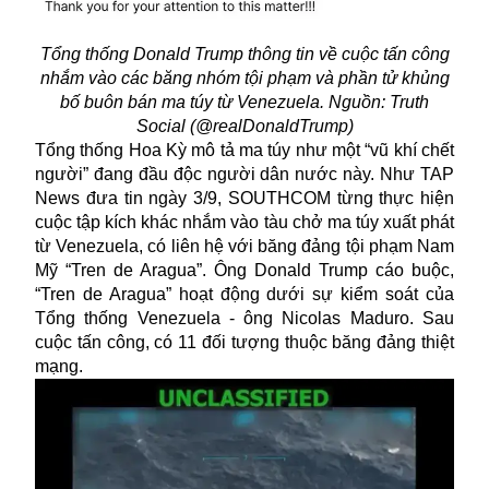
Tổng thống Donald Trump thông tin về cuộc tấn công
nhắm vào các băng nhóm tội phạm và phần tử khủng
bố buôn bán ma túy từ Venezuela. Nguồn: Truth
Social (@realDonaldTrump)
Tổng thống Hoa Kỳ mô tả ma túy như một “vũ khí chết
người” đang đầu độc người dân nước này. Như TAP
News đưa tin ngày 3/9, SOUTHCOM từng thực hiện
cuộc tập kích khác nhắm vào tàu chở ma túy xuất phát
từ Venezuela, có liên hệ với băng đảng tội phạm Nam
Mỹ “Tren de Aragua”. Ông Donald Trump cáo buộc,
“Tren de Aragua” hoạt động dưới sự kiểm soát của
Tổng thống Venezuela - ông Nicolas Maduro. Sau
cuộc tấn công, có 11 đối tượng thuộc băng đảng thiệt
mạng.