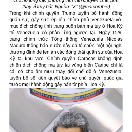
cho nổ tung các phương tiện vận chuyển chất cấm
thay vì truy bắt. Nguồn: “X” (@marcorubio)
Trong khi chính quyền Trump tuyên bố hành động
quân sự, gây sức ép lên chính phủ
Venezuela
với
mục đích chống tình trạng buôn bán ma túy ở Hoa Kỳ
thì Venezuela có phản ứng ngược lại. Ngày 15/9,
trang chính thức Tổng thống Venezuela Nicolas
Maduro thông báo nước này đã tổ chức một hội nghị
thượng đỉnh để lên án các động thái quân sự của Hoa
Kỳ tại khu vực. Chính quyền Caracas khẳng định
chiến dịch chống ma túy tại vùng biển Caribe chỉ là
cái cớ cho âm mưu thay đổi chế độ ở Venezuela;
tuyên bố sẽ kiên quyết bảo vệ chủ quyền quốc gia
trước mọi hành động gây hấn từ phía Hoa Kỳ.