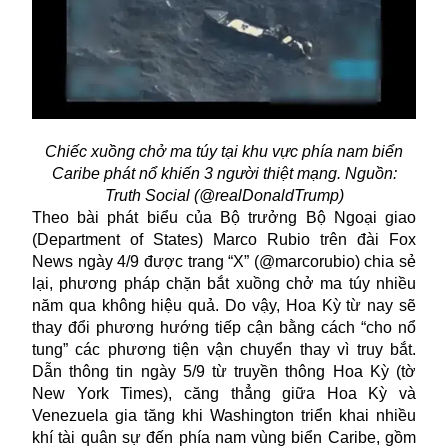
Chiếc xuồng chở ma túy tại khu vực phía nam biển
Caribe phát nổ khiến 3 người thiệt mạng. Nguồn:
Truth Social (@realDonaldTrump)
Theo bài phát biểu của Bộ trưởng Bộ Ngoại giao
(Department of States) Marco Rubio trên đài Fox
News ngày 4/9 được trang “X” (@marcorubio) chia sẻ
lại, phương pháp chặn bắt xuồng chở ma túy nhiều
năm qua không hiệu quả. Do vậy, Hoa Kỳ từ nay sẽ
thay đổi phương hướng tiếp cận bằng cách “cho nổ
tung” các phương tiện vận chuyển thay vì truy bắt.
Dẫn thông tin ngày 5/9 từ truyền thông Hoa Kỳ (tờ
New York Times), căng thẳng giữa Hoa Kỳ và
Venezuela gia tăng khi Washington triển khai nhiều
khí tài quân sự đến phía nam vùng biển Caribe, gồm