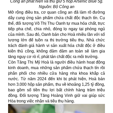
Công an phát hiện và thu giữ 5 hộp Arsenic Blue 5g.
Nguồn: Bộ Công an
Mở rộng điều tra, cơ quan công an đã làm rõ đường
dây cung ứng sản phẩm chứa chất độc thạch tín. Cụ
thể, đối tượng Võ Thị Thu Oanh tự mua hóa chất, trực
tiếp pha chế, chia nhỏ, đóng lọ ngay tại phòng ngủ
của mình. Sau đó, Oanh bán cho Hoà nhiều lần với số
lượng lớn để tuồn ra thị trường tiêu thụ. Nhà chức
trách đánh giá hành vi sản xuất hóa chất độc ở điều
kiện thủ công, không đảm đảm an toàn sẽ làm gia
tăng nguy cơ rò rỉ, phát tán chất độc ra môi trường.
Còn Tăng Thị Mỹ Hoà là người điều hành hoạt động
kinh doanh, mua những sản phẩm chứa thạch tín rồi
phân phối cho nhiều cửa hàng nha khoa khắp cả
nước. Từ năm 2024 đến khi bị phát hiện, Hoà bán
hơn 3.000 hộp sản phẩm, thu về khoảng 1,25 tỷ đồng,
bao gồm số tiền thu lợi bất chính hàng trăm triệu
đồng. Đối tượng Tăng Hoàng Vinh giữ vai giúp sức
Hòa trong việc nhận và tiêu thụ hàng.