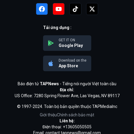
Tải ứng dụng :
GET IT ON
Google Play
Download on the
App Store
Báo điện tử
TAPNews
- Tiếng nói người Việt toàn cầu
Địa chỉ:
US Office: 7280 Spring Flower Ave, Las Vegas, NV 89117
© 1997-2024. Toàn bộ bản quyền thuộc TAPMediaInc
Giới thiệu
Chính sách bảo mật
Liên hệ:
Điện thoại: +13605050505
Email:
contact.tapnews@gmail.com