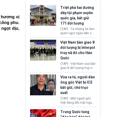
Triệt phá hai đường
dây tội phạm xuyên
g hương vị
quốc gia, bắt giữ
 công phu.
171 đối tượng
ngọt dịu,
(TAP) - Từ những lời làm
quen ngọt ngào đến các
“sàn vàng ảo”, bất động
sản trực tuyến cùng
Việt Nam bàn giao 8
đường dây đánh bạc quy
đối tượng bị Interpol
mô lớn, hai tổ chức tội
truy nã đỏ cho Hàn
phạm xuyên quốc gia đã
Quốc
dựng lên mạng lưới hoạt
động tại Việt Nam và
(TAP) - Việt Nam vừa bàn
Lào, lôi kéo hàng nghìn
giao 8 đối tượng truy nã
người tham gia, luân
đỏ Interpol cho lực lượng
chuyển dòng tiền qua
chức năng Hàn Quốc.
Vừa ra tù, người đàn
nhiều lớp tài khoản. Sau
Nhóm này bị xác định
ông gốc Việt bị ICE
hơn 2 tuần phối hợp truy
lừa đảo 619 nạn nhân,
bắt giữ, chờ trục
xét, lực lượng chức năng
chiếm đoạt hơn 17,7 tỷ
hai nước đã bắt giữ 171
xuất
KRW.
đối tượng.
(TAP) - Một người gốc
Việt đang đối mặt nguy
cơ bị trục xuất khỏi Hoa
Kỳ sau khi đã chấp hành
Trung Quốc tung
xong bản án liên quan