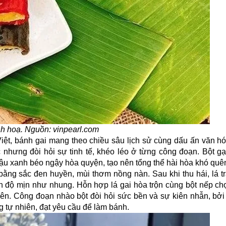
h hoạ. Nguồn: vinpearl.com
iệt, bánh gai mang theo chiều sâu lịch sử cùng dấu ấn văn hó
hưng đòi hỏi sự tinh tế, khéo léo ở từng công đoạn. Bột g
ậu xanh béo ngậy hòa quyện, tạo nên tổng thể hài hòa khó quê
h bằng sắc đen huyền, mùi thơm nồng nàn. Sau khi thu hái, lá t
n độ mịn như nhung. Hỗn hợp lá gai hòa trộn cùng bột nếp chọn
iên. Công đoạn nhào bột đòi hỏi sức bền và sự kiên nhẫn, bởi
g tự nhiên, đạt yêu cầu để làm bánh.