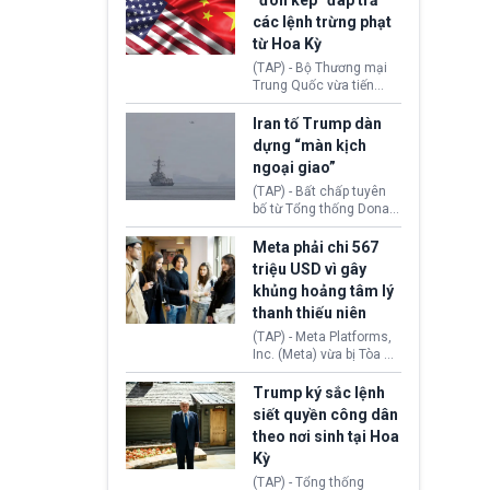
“đòn kép” đáp trả
đến tội ác từ hơn 30
các lệnh trừng phạt
năm trước tại California.
từ Hoa Kỳ
(TAP) - Bộ Thương mại
Trung Quốc vừa tiến
hành áp đặt lệnh trừng
phạt lên hàng loạt thực
Iran tố Trump dàn
thể và siết chặt kiểm
dựng “màn kịch
soát xuất khẩu máy bay
ngoại giao”
không người lái (UAV)
sang Hoa Kỳ. Động thái
(TAP) - Bất chấp tuyên
này nhằm đáp trả các
bố từ Tổng thống Donald
biện pháp hạn chế
Trump về tiến trình đàm
thương mại, áp thuế mới
phán hòa bình, Iran
Meta phải chi 567
cùng lệnh cấm công
khẳng định chưa có bất
triệu USD vì gây
nghệ gần đây từ phía
kỳ thỏa thuận nào.
khủng hoảng tâm lý
Washington.
Tehran cho rằng, Hoa Kỳ
thanh thiếu niên
chỉ đang dàn dựng “màn
kịch ngoại giao” để xoa
(TAP) - Meta Platforms,
dịu căng thẳng.
Inc. (Meta) vừa bị Tòa án
bang New Mexico yêu
cầu đóng góp 567 triệu
Trump ký sắc lệnh
USD vào một quỹ khắc
siết quyền công dân
phục hậu quả. Quyết
theo nơi sinh tại Hoa
định này diễn ra sau khi
Kỳ
toà xác định, những nền
tảng mạng xã hội
(TAP) - Tổng thống