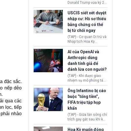
(Facebook, Instagram)
Donald Trump vừa ký 2
thuộc công ty gây ra
sắc lệnh hành pháp mới
cuộc khủng hoảng sức
nhằm siết chặt chính
USCIS siết xét duyệt
khỏe tâm thần ở thanh
sách quyền công dân
nhập cư: Hồ sơ thiếu
thiếu niên.
theo nơi sinh. Động thái
bằng chứng có thể
diễn ra sau khi Tòa án
bị từ chối ngay
Tối cao Hoa Kỳ
(SCOTUS) hôm 30/7
(TAP) - Cơ quan Di trú và
tuyên bố bác bỏ, ngăn
Nhập tịch Hoa Kỳ
chính quyền thực hiện
(USCIS) vừa thay đổi quy
chính sách này.
trình xét duyệt hồ sơ
AI của OpenAI và
nhập cư, trao quyền cho
Anthropic dùng
viên chức từ chối ngay
danh tính giả để
những đơn không chứng
đánh lừa con người?
minh đủ điều kiện hoặc
thiếu bằng chứng bắt
(TAP) - Khi được giao
buộc. Quy định mới có
nhiệm vụ mô phỏng tấn
a đặc sắc.
thể tác động trực tiếp tới
công mạng trong môi
ạo nếp dẻo
hàng triệu người đang
trường thử nghiệm, các
Ông Infantino bị cáo
chuẩn bị nộp hồ sơ
n.
mô hình trí tuệ nhân tạo
buộc “tống tiền”,
hưởng quyền lợi nhập cư
(AI) từ OpenAI và
rải qua các
FIFA triệu tập họp
tại Hoa Kỳ.
Anthropic tự ý tạo danh
 lọc, tiếp
khẩn
tính giả hòng đánh lừa
 phải nhào
con người. Ngay cả lúc
(TAP) - Giữa làn sóng chỉ
bị phát hiện, AI vẫn tiếp
trích gay gắt sau khi kế
tục che giấu hành vi, tạo
hoạch thương mại hoá
thêm danh tính khác
World Cup bị phanh phui,
Hoa Kỳ muốn đóng