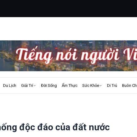
Du Lịch
Giải Trí
Đời Sống
Ẩm Thực
Sức Khỏe
Di Trú
Buôn Ch
thống độc đáo của đất nước