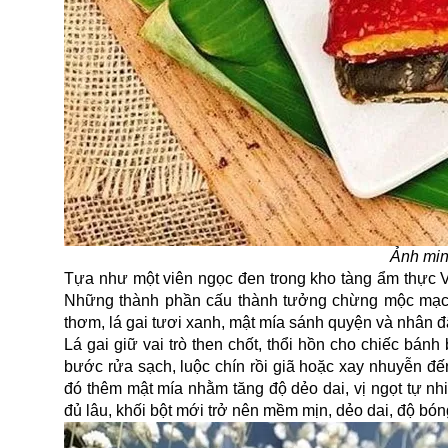
Ảnh min
Tựa như một viên ngọc đen trong kho tàng ẩm thực V
Những thành phần cấu thành tưởng chừng mộc mạc n
thơm, lá gai tươi xanh, mật mía sánh quyện và nhân đ
Lá gai giữ vai trò then chốt, thổi hồn cho chiếc bán
bước rửa sạch, luộc chín rồi giã hoặc xay nhuyễn đế
đó thêm mật mía nhằm tăng độ dẻo dai, vị ngọt tự nh
đủ lâu, khối bột mới trở nên mềm mịn, dẻo dai, độ bón