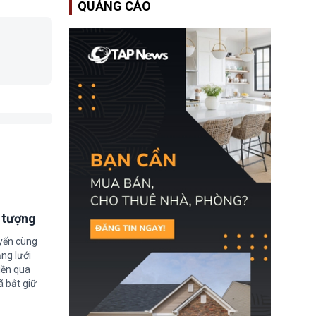
QUẢNG CÁO
Bộ An ninh Nội địa Hoa
Kỳ (DHS) đang đối mặt
nguy cơ thiếu hụt lực
lượng trầm trọng. Điều
này cần được đặc biệt
chú ý bởi nếu các siêu
bão đổ bộ Hoa Kỳ ở nửa
cuối năm 2026, lực
lượng ứng phó “mỏng”
có thể làm nghẽn công
tác cứu trợ; dẫn đến hệ
thống ứng phó khẩn cấp
quốc gia quá tải.
i tượng
uyến cùng
ng lưới
iền qua
ã bắt giữ