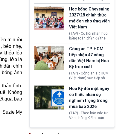
lên lo ngại về việc thực
sớm đạt thỏa thuận với
thi Thỏa thuận Rút khỏi
Iran nhằm mở lại eo biển
Học bổng Chevening
Liên minh châu Âu
Hormuz, mở đường cho
2027/28 chính thức
(Withdrawal
việc khôi phục hoạt
mở đơn cho ứng viên
Agreement).
động hàng hải. Những
Việt Nam
tín hiệu ngoại giao tích
cực này lập tức tác động
(TAP) - Cơ hội nhận học
đến thị trường năng
bổng toàn phần để theo
ền mịn rồi
lượng, kéo giá dầu thế
học chương trình thạc sĩ
h, béo nhẹ,
giới lùi sâu xuống dưới
tại Vương quốc Anh đã
Công an TP. HCM
mức 80 USD/thùng.
y khéo léo
chính thức quay trở lại.
tiếp nhận 47 công
Học bổng Chevening
ùng, lớp lá
dân Việt Nam bị Hoa
2027/28 của Chính phủ
h dần chín
Kỳ trục xuất
Anh vừa mở cổng ứng
tuyển dành riêng ứng
n bóng ánh
(TAP) - Công an TP. HCM
viên Việt Nam, hỗ trợ
(Việt Nam) vừa tiếp nhận
toàn bộ chi phí học tập
47 công dân Việt Nam bị
 thân tình.
cùng nhiều quyền lợi
Hoa Kỳ trục xuất về
Hoa Kỳ đối mặt nguy
trong suốt một năm
quê. Không
nước. Đây là đợt có số
cơ thiếu nhân sự
học.
lượng lớn nhất từ đầu
ệt
qua bao
nghiêm trọng trong
năm 2026 đến nay, phản
mùa bão 2026
ánh xu hướng gia tăng
Suzie My
các trường hợp trục
(TAP) - Theo báo cáo từ
xuất.
Văn phòng Kiểm toán
Chính phủ (GAO), Cơ
quan Quản lý Khẩn cấp
Liên bang (FEMA) thuộc