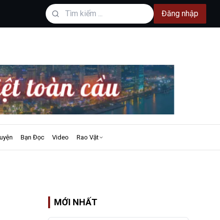
Đăng nhập
uyện
Bạn Đọc
Video
Rao Vặt
MỚI NHẤT