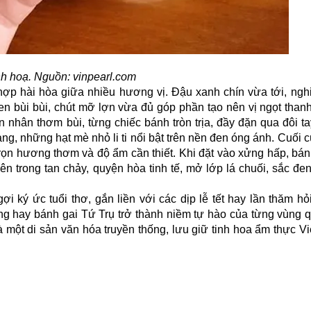
h hoạ. Nguồn: vinpearl.com
p hài hòa giữa nhiều hương vị. Đậu xanh chín vừa tới, nghi
en bùi bùi, chút mỡ lợn vừa đủ góp phần tạo nên vị ngọt than
 nhân thơm bùi, từng chiếc bánh tròn trịa, đầy đặn qua đôi ta
g, những hạt mè nhỏ li ti nổi bật trên nền đen óng ánh. Cuối c
rọn hương thơm và độ ẩm cần thiết. Khi đặt vào xửng hấp, bán
 trong tan chảy, quyện hòa tinh tế, mở lớp lá chuối, sắc đe
ký ức tuổi thơ, gắn liền với các dịp lễ tết hay lần thăm hỏi
g hay bánh gai Tứ Trụ trở thành niềm tự hào của từng vùng 
 một di sản văn hóa truyền thống, lưu giữ tinh hoa
ẩm thực Vi