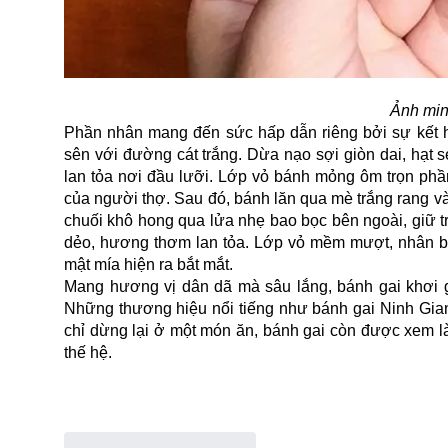
Ảnh min
Phần nhân mang đến sức hấp dẫn riêng bởi sự kết hợ
sên với đường cát trắng. Dừa nạo sợi giòn dai, hạt s
lan tỏa nơi đầu lưỡi. Lớp vỏ bánh mỏng ôm trọn phần
của người thợ. Sau đó, bánh lăn qua mè trắng rang vàn
chuối khô hong qua lửa nhẹ bao bọc bên ngoài, giữ t
dẻo, hương thơm lan tỏa. Lớp vỏ mềm mượt, nhân bên
mật mía hiện ra bắt mắt.
Mang hương vị dân dã mà sâu lắng, bánh gai khơi gợi 
Những thương hiệu nổi tiếng như bánh gai Ninh Gian
chỉ dừng lại ở một món ăn, bánh gai còn được xem là
thế hệ.