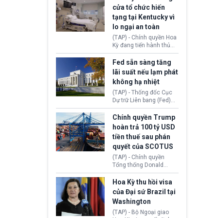
nhằm duy trì hoạt động
Chủ tịch Gianni Infantino
cửa tổ chức hiến
tiếp tục đối mặt cáo
tạng tại Kentucky vì
buộc dùng sức ép tài
lo ngại an toàn
chính để đổi lấy sự ủng
chính trị từ Liên đoàn
(TAP) - Chính quyền Hoa
Bóng đá Jordan. Trước
Kỳ đang tiến hành thủ
áp lực dồn dập, FIFA phải
tục thu hồi chứng nhận
tổ chức cuộc họp khẩn ở
hoạt động của tổ chức
Fed sẵn sàng tăng
Morocco.
hiến tạng Network for
lãi suất nếu lạm phát
Hope (bang Kentucky).
không hạ nhiệt
Nguyên nhân vì đơn vị
này bị cáo buộc có nhiều
(TAP) - Thống đốc Cục
sai sót nghiêm trọng, vi
Dự trữ Liên bang (Fed)
phạm quy định về an
Lisa Cook nói sẽ ủng hộ
toàn y tế.
tăng lãi suất nếu lạm
Chính quyền Trump
phát ở Hoa Kỳ không tiếp
hoàn trả 100 tỷ USD
tục giảm trong thời gian
tiền thuế sau phán
tới.
quyết của SCOTUS
(TAP) - Chính quyền
Tổng thống Donald
Trump đã hoàn trả
khoảng 100 tỷ USD thuế
Hoa Kỳ thu hồi visa
quan từng thu theo Đạo
của Đại sứ Brazil tại
luật Quyền hạn Kinh tế
Washington
Khẩn cấp Quốc tế
(IEEPA). Động thái này
(TAP) - Bộ Ngoại giao