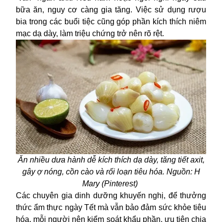
bữa ăn, nguy cơ càng gia tăng. Việc sử dụng rượu
bia trong các buổi tiệc cũng góp phần kích thích niêm
mạc dạ dày, làm triệu chứng trở nên rõ rệt.
Ăn nhiều dưa hành dễ kích thích dạ dày, tăng tiết axit,
gây ợ nóng, cồn cào và rối loạn tiêu hóa. Nguồn: H
Mary (Pinterest)
Các chuyên gia dinh dưỡng khuyến nghị, để thưởng
thức
ẩm thực ngày Tết
mà vẫn bảo đảm sức khỏe tiêu
hóa, mỗi người nên kiểm soát khẩu phần, ưu tiên chia