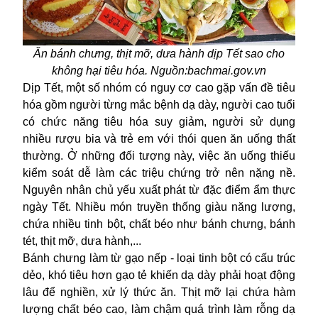
Ăn bánh chưng, thịt mỡ, dưa hành dịp Tết sao cho
không hại tiêu hóa. Nguồn:bachmai.gov.vn
Dịp Tết, một số nhóm có nguy cơ cao gặp vấn đề tiêu
hóa gồm người từng mắc bệnh dạ dày, người cao tuổi
có chức năng tiêu hóa suy giảm, người sử dụng
nhiều rượu bia và trẻ em với thói quen ăn uống thất
thường. Ở những đối tượng này, việc ăn uống thiếu
kiểm soát dễ làm các triệu chứng trở nên nặng nề.
Nguyên nhân chủ yếu xuất phát từ đặc điểm ẩm thực
ngày Tết. Nhiều món truyền thống giàu năng lượng,
chứa nhiều tinh bột, chất béo như bánh chưng, bánh
tét, thịt mỡ, dưa hành,...
Bánh chưng làm từ gạo nếp - loại tinh bột có cấu trúc
dẻo, khó tiêu hơn gạo tẻ khiến dạ dày phải hoạt động
lâu để nghiền, xử lý thức ăn. Thịt mỡ lại chứa hàm
lượng chất béo cao, làm chậm quá trình làm rỗng dạ