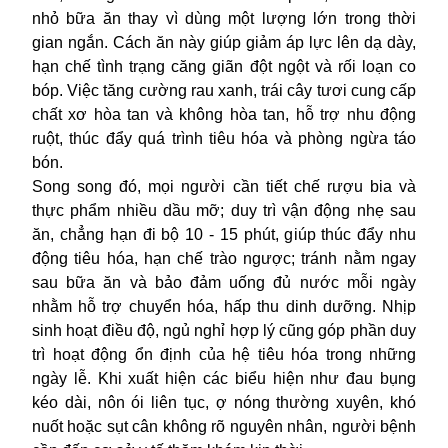
nhỏ bữa ăn thay vì dùng một lượng lớn trong thời
gian ngắn. Cách ăn này giúp giảm áp lực lên dạ dày,
hạn chế tình trạng căng giãn đột ngột và rối loạn co
bóp. Việc tăng cường rau xanh, trái cây tươi cung cấp
chất xơ hòa tan và không hòa tan, hỗ trợ nhu động
ruột, thúc đẩy quá trình tiêu hóa và phòng ngừa táo
bón.
Song song đó, mọi người cần tiết chế rượu bia và
thực phẩm nhiều dầu mỡ; duy trì vận động nhẹ sau
ăn, chẳng hạn đi bộ 10 - 15 phút, giúp thúc đẩy nhu
động tiêu hóa, hạn chế trào ngược; tránh nằm ngay
sau bữa ăn và bảo đảm uống đủ nước mỗi ngày
nhằm hỗ trợ chuyển hóa, hấp thu dinh dưỡng. Nhịp
sinh hoạt điều độ, ngủ nghỉ hợp lý cũng góp phần duy
trì hoạt động ổn định của hệ tiêu hóa trong những
ngày lễ. Khi xuất hiện các biểu hiện như đau bụng
kéo dài, nôn ói liên tục, ợ nóng thường xuyên, khó
nuốt hoặc sụt cân không rõ nguyên nhân, người bệnh