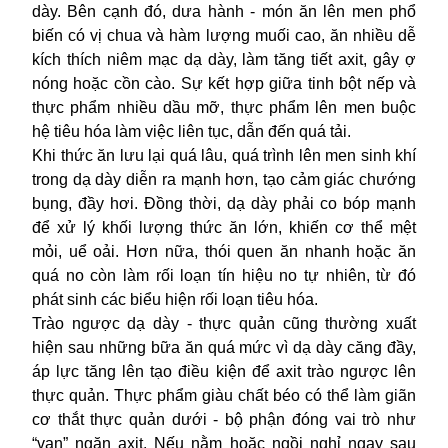
dày. Bên cạnh đó, dưa hành - món ăn lên men phổ
biến có vị chua và hàm lượng muối cao, ăn nhiều dễ
kích thích niêm mạc dạ dày, làm tăng tiết axit, gây ợ
nóng hoặc cồn cào. Sự kết hợp giữa tinh bột nếp và
thực phẩm nhiều dầu mỡ, thực phẩm lên men buộc
hệ tiêu hóa làm việc liên tục, dẫn đến quá tải.
Khi thức ăn lưu lại quá lâu, quá trình lên men sinh khí
trong dạ dày diễn ra mạnh hơn, tạo cảm giác chướng
bụng, đầy hơi. Đồng thời, dạ dày phải co bóp mạnh
để xử lý khối lượng thức ăn lớn, khiến cơ thể mệt
mỏi, uể oải. Hơn nữa, thói quen ăn nhanh hoặc ăn
quá no còn làm rối loạn tín hiệu no tự nhiên, từ đó
phát sinh các biểu hiện rối loạn tiêu hóa.
Trào ngược dạ dày - thực quản cũng thường xuất
hiện sau những bữa ăn quá mức vì dạ dày căng đầy,
áp lực tăng lên tạo điều kiện để axit trào ngược lên
thực quản. Thực phẩm giàu chất béo có thể làm giãn
cơ thắt thực quản dưới - bộ phận đóng vai trò như
“van” ngăn axit. Nếu nằm hoặc ngồi nghỉ ngay sau