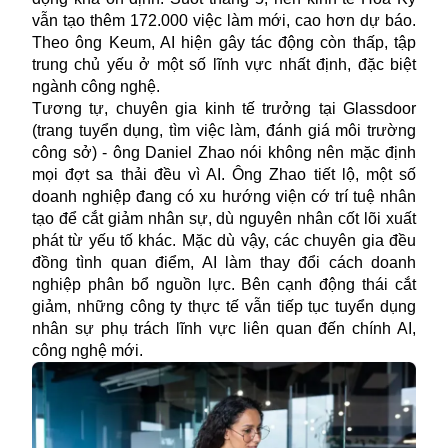
vẫn tạo thêm 172.000 việc làm mới, cao hơn dự báo.
Theo ông Keum, AI hiện gây tác động còn thấp, tập
trung chủ yếu ở một số lĩnh vực nhất định, đặc biệt
ngành công nghệ.
Tương tự, chuyên gia kinh tế trưởng tại Glassdoor
(trang tuyển dụng, tìm việc làm, đánh giá môi trường
công sở) - ông Daniel Zhao nói không nên mặc định
mọi đợt sa thải đều vì AI. Ông Zhao tiết lộ, một số
doanh nghiệp đang có xu hướng viện cớ trí tuệ nhân
tạo để cắt giảm nhân sự, dù nguyên nhân cốt lõi xuất
phát từ yếu tố khác. Mặc dù vậy, các chuyên gia đều
đồng tình quan điểm, AI làm thay đổi cách doanh
nghiệp phân bổ nguồn lực. Bên cạnh động thái cắt
giảm, những công ty thực tế vẫn tiếp tục tuyển dụng
nhân sự phụ trách lĩnh vực liên quan đến chính AI,
công nghệ mới.