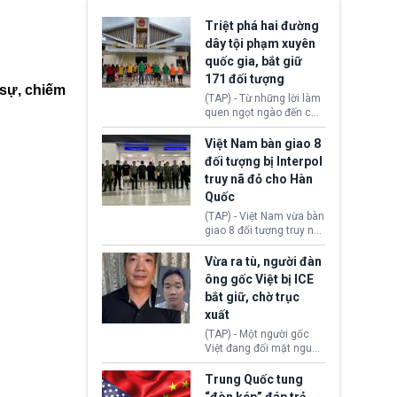
Triệt phá hai đường
dây tội phạm xuyên
quốc gia, bắt giữ
171 đối tượng
 sự, chiếm
(TAP) - Từ những lời làm
quen ngọt ngào đến các
“sàn vàng ảo”, bất động
sản trực tuyến cùng
Việt Nam bàn giao 8
đường dây đánh bạc quy
đối tượng bị Interpol
mô lớn, hai tổ chức tội
truy nã đỏ cho Hàn
phạm xuyên quốc gia đã
Quốc
dựng lên mạng lưới hoạt
động tại Việt Nam và
(TAP) - Việt Nam vừa bàn
Lào, lôi kéo hàng nghìn
giao 8 đối tượng truy nã
người tham gia, luân
đỏ Interpol cho lực lượng
chuyển dòng tiền qua
chức năng Hàn Quốc.
Vừa ra tù, người đàn
nhiều lớp tài khoản. Sau
Nhóm này bị xác định
ông gốc Việt bị ICE
hơn 2 tuần phối hợp truy
lừa đảo 619 nạn nhân,
bắt giữ, chờ trục
xét, lực lượng chức năng
chiếm đoạt hơn 17,7 tỷ
hai nước đã bắt giữ 171
xuất
KRW.
đối tượng.
(TAP) - Một người gốc
Việt đang đối mặt nguy
cơ bị trục xuất khỏi Hoa
Kỳ sau khi đã chấp hành
Trung Quốc tung
xong bản án liên quan