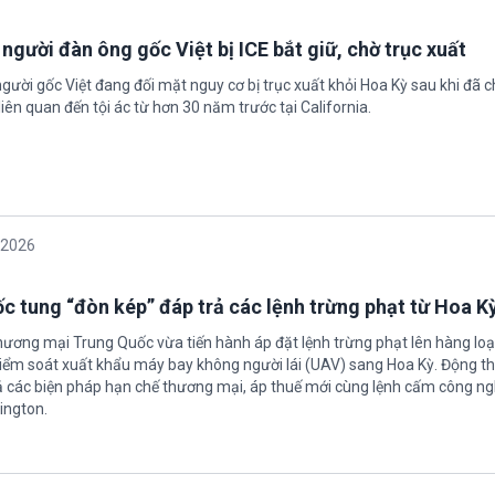
 người đàn ông gốc Việt bị ICE bắt giữ, chờ trục xuất
gười gốc Việt đang đối mặt nguy cơ bị trục xuất khỏi Hoa Kỳ sau khi đã 
iên quan đến tội ác từ hơn 30 năm trước tại California.
/2026
c tung “đòn kép” đáp trả các lệnh trừng phạt từ Hoa K
hương mại Trung Quốc vừa tiến hành áp đặt lệnh trừng phạt lên hàng loạ
 kiểm soát xuất khẩu máy bay không người lái (UAV) sang Hoa Kỳ. Động th
 các biện pháp hạn chế thương mại, áp thuế mới cùng lệnh cấm công n
ington.