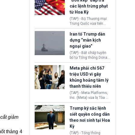
“đòn kép” đáp trả
đến tội ác từ hơn 30
các lệnh trừng phạt
năm trước tại California.
từ Hoa Kỳ
(TAP) - Bộ Thương mại
Trung Quốc vừa tiến
hành áp đặt lệnh trừng
phạt lên hàng loạt thực
Iran tố Trump dàn
thể và siết chặt kiểm
dựng “màn kịch
soát xuất khẩu máy bay
ngoại giao”
không người lái (UAV)
sang Hoa Kỳ. Động thái
(TAP) - Bất chấp tuyên
này nhằm đáp trả các
bố từ Tổng thống Donald
biện pháp hạn chế
Trump về tiến trình đàm
thương mại, áp thuế mới
phán hòa bình, Iran
Meta phải chi 567
cùng lệnh cấm công
khẳng định chưa có bất
triệu USD vì gây
nghệ gần đây từ phía
kỳ thỏa thuận nào.
khủng hoảng tâm lý
Washington.
Tehran cho rằng, Hoa Kỳ
thanh thiếu niên
chỉ đang dàn dựng “màn
kịch ngoại giao” để xoa
(TAP) - Meta Platforms,
dịu căng thẳng.
Inc. (Meta) vừa bị Tòa án
bang New Mexico yêu
cầu đóng góp 567 triệu
Trump ký sắc lệnh
USD vào một quỹ khắc
siết quyền công dân
 cắt giảm
phục hậu quả. Quyết
theo nơi sinh tại Hoa
định này diễn ra sau khi
Kỳ
toà xác định, những nền
ốt tháng 4
tảng mạng xã hội
(TAP) - Tổng thống