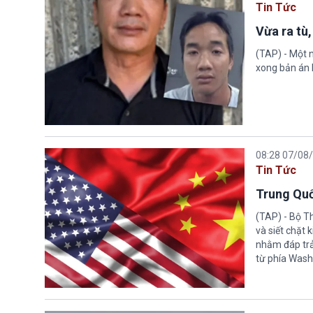
Tin Tức
Vừa ra tù,
(TAP) - Một n
xong bản án l
08:28 07/08
Tin Tức
Trung Quố
(TAP) - Bộ T
và siết chặt
nhằm đáp trả
từ phía Wash