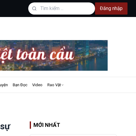
Đăng nhập
uyện
Bạn Đọc
Video
Rao Vặt
 sự
MỚI NHẤT