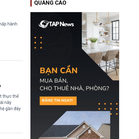
QUẢNG CÁO
Bộ An ninh Nội địa Hoa
Kỳ (DHS) đang đối mặt
nguy cơ thiếu hụt lực
lượng trầm trọng. Điều
này cần được đặc biệt
chấp hành
chú ý bởi nếu các siêu
bão đổ bộ Hoa Kỳ ở nửa
cuối năm 2026, lực
lượng ứng phó “mỏng”
có thể làm nghẽn công
tác cứu trợ; dẫn đến hệ
thống ứng phó khẩn cấp
quốc gia quá tải.
ỳ
t thực thể
ái này
ghệ gần đây