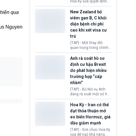
diễn ra sau phán quyết
Hoa Kỳ vừa quyết định
hồi tháng 2 bởi Tòa án
thu hồi thị thực (visa)
Tối cao Hoa Kỳ
của bà Maria Luiza
New Zealand bỏ
 hiện qua
(SCOTUS) khi tuyên bố,
Ribeiro Viotti - Đại sứ
viêm gan B, C khỏi
việc áp thuế diện rộng là
Brazil tại Washington.
diện bệnh chi phí
hoàn toàn bất hợp pháp.
Động thái trên diễn ra
us Nguyen
cao khi xét visa cư
trong bối cảnh tranh
chấp ngoại giao giữa
trú
chính quyền Tổng thống
(TAP) - Một thay đổi
Donald Trump và chính
quan trọng trong chính
phủ cánh tả Tổng thống
sách nhập cư của New
Brazil Luiz Inácio Lula
Zealand đang mở ra
Anh rà soát hồ sơ
da Silva đang leo thang
thêm cơ hội cho nhiều
định cư hậu Brexit
gay gắt.
người muốn định cư. Từ
do phát hiện nhiều
nay, người mắc viêm
trường hợp “cấp
gan B hoặc viêm gan C
sẽ không còn bị mặc
nhầm”
định không đáp ứng tiêu
(TAP) - Bộ Nội vụ Anh
chuẩn sức khỏe chỉ vì
đang rà soát một số hồ
chi phí điều trị khi nộp hồ
sơ thuộc Chương trình
sơ xin visa cư trú.
Định cư EU (EU
Hoa Kỳ - Iran có thể
Settlement Scheme -
đạt thỏa thuận mở
EUSS) sau khi xác định
eo biển Hormuz, giá
có trường hợp được cấp
dầu giảm mạnh
quy chế cư trú hậu
Brexit “do nhầm lẫn”.
(TAP) - Giới chức Hoa Kỳ
Động thái này làm dấy
vừa để ngỏ khả năng