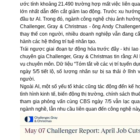
ước tính khoảng 21.490 trường hợp mất việc liên quan
lớn nhất dẫn đến cắt giảm lao động. Trước xu hướng
đầu tư AI. Trong đó, ngành công nghệ chịu ảnh hưởng
Challenger, Gray & Christmas - ông Andy Challenger 
thay thế con người, nhiều doanh nghiệp vẫn đang cắ
hành các hệ thống trí tuệ nhân tạo.
Trái ngược giai đoạn tự động hóa trước đây - khi la
chuyên gia Challenger, Gray & Christmas tin rằng: A
vụ chuyên môn. Dữ liệu “Tóm tắt về các vị trí tuyển
ngày 5/5 tiết lộ, số lượng nhân sự bị sa thải ở lĩ
người.
Ngoài AI, một số yếu tố khác cũng tác động đến kế 
tình hình kinh tế, biến động thị trường, chính sách t
tham gia phỏng vấn cùng CBS ngày 7/5 vẫn lạc quan 
ngành nghề, lẫn nhu cầu liên quan đến công nghệ này