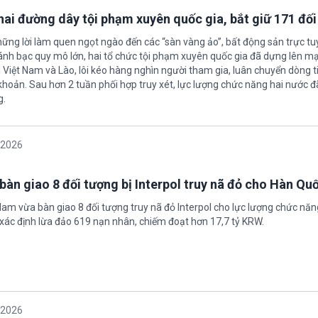
 hai đường dây tội phạm xuyên quốc gia, bắt giữ 171 đố
hững lời làm quen ngọt ngào đến các “sàn vàng ảo”, bất động sản trực t
nh bạc quy mô lớn, hai tổ chức tội phạm xuyên quốc gia đã dựng lên mạ
 Việt Nam và Lào, lôi kéo hàng nghìn người tham gia, luân chuyển dòng t
 khoản. Sau hơn 2 tuần phối hợp truy xét, lực lượng chức năng hai nước đ
g.
/2026
bàn giao 8 đối tượng bị Interpol truy nã đỏ cho Hàn Qu
 Nam vừa bàn giao 8 đối tượng truy nã đỏ Interpol cho lực lượng chức nă
xác định lừa đảo 619 nạn nhân, chiếm đoạt hơn 17,7 tỷ KRW.
/2026