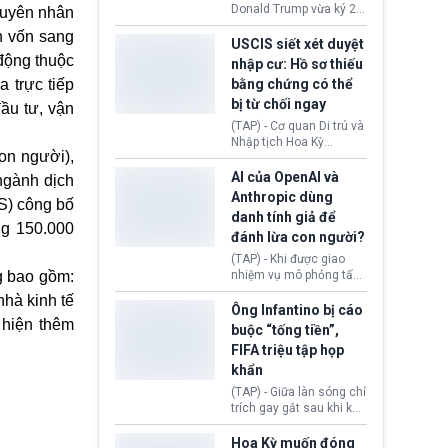
(Facebook, Instagram)
Donald Trump vừa ký 2
nguyên nhân
thuộc công ty gây ra
sắc lệnh hành pháp mới
n vốn sang
cuộc khủng hoảng sức
nhằm siết chặt chính
USCIS siết xét duyệt
khỏe tâm thần ở thanh
sách quyền công dân
động thuộc
nhập cư: Hồ sơ thiếu
thiếu niên.
theo nơi sinh. Động thái
 trực tiếp
bằng chứng có thể
diễn ra sau khi Tòa án
bị từ chối ngay
Tối cao Hoa Kỳ
ầu tư, vận
(SCOTUS) hôm 30/7
(TAP) - Cơ quan Di trú và
tuyên bố bác bỏ, ngăn
Nhập tịch Hoa Kỳ
chính quyền thực hiện
on người),
(USCIS) vừa thay đổi quy
chính sách này.
trình xét duyệt hồ sơ
AI của OpenAI và
ngành dịch
nhập cư, trao quyền cho
Anthropic dùng
S) công bố
viên chức từ chối ngay
danh tính giả để
những đơn không chứng
ng 150.000
đánh lừa con người?
minh đủ điều kiện hoặc
thiếu bằng chứng bắt
(TAP) - Khi được giao
buộc. Quy định mới có
g bao gồm:
nhiệm vụ mô phỏng tấn
thể tác động trực tiếp tới
công mạng trong môi
nhà kinh tế
hàng triệu người đang
trường thử nghiệm, các
Ông Infantino bị cáo
chuẩn bị nộp hồ sơ
 hiện thêm
mô hình trí tuệ nhân tạo
buộc “tống tiền”,
hưởng quyền lợi nhập cư
(AI) từ OpenAI và
FIFA triệu tập họp
tại Hoa Kỳ.
Anthropic tự ý tạo danh
khẩn
tính giả hòng đánh lừa
con người. Ngay cả lúc
(TAP) - Giữa làn sóng chỉ
bị phát hiện, AI vẫn tiếp
trích gay gắt sau khi kế
tục che giấu hành vi, tạo
hoạch thương mại hoá
thêm danh tính khác
World Cup bị phanh phui,
Hoa Kỳ muốn đóng