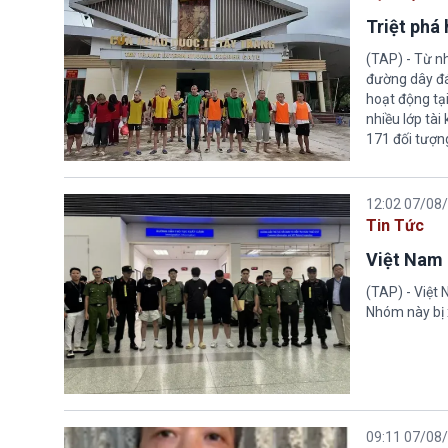
Triệt phá
(TAP) - Từ n
đường dây đá
hoạt động tại
nhiều lớp tài
171 đối tượn
12:02 07/08
Tin Tức
Việt Nam 
(TAP) - Việt
Nhóm này bị 
09:11 07/08