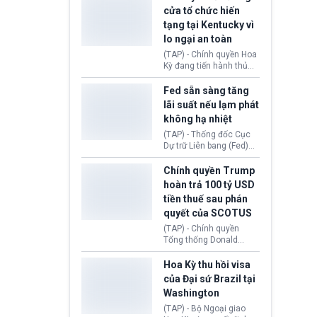
nhằm duy trì hoạt động
Chủ tịch Gianni Infantino
cửa tổ chức hiến
tiếp tục đối mặt cáo
tạng tại Kentucky vì
buộc dùng sức ép tài
lo ngại an toàn
chính để đổi lấy sự ủng
chính trị từ Liên đoàn
(TAP) - Chính quyền Hoa
Bóng đá Jordan. Trước
Kỳ đang tiến hành thủ
áp lực dồn dập, FIFA phải
tục thu hồi chứng nhận
tổ chức cuộc họp khẩn ở
hoạt động của tổ chức
Fed sẵn sàng tăng
Morocco.
hiến tạng Network for
lãi suất nếu lạm phát
Hope (bang Kentucky).
không hạ nhiệt
Nguyên nhân vì đơn vị
này bị cáo buộc có nhiều
(TAP) - Thống đốc Cục
sai sót nghiêm trọng, vi
Dự trữ Liên bang (Fed)
phạm quy định về an
Lisa Cook nói sẽ ủng hộ
toàn y tế.
tăng lãi suất nếu lạm
Chính quyền Trump
phát ở Hoa Kỳ không tiếp
hoàn trả 100 tỷ USD
tục giảm trong thời gian
tiền thuế sau phán
tới.
quyết của SCOTUS
(TAP) - Chính quyền
Tổng thống Donald
Trump đã hoàn trả
khoảng 100 tỷ USD thuế
Hoa Kỳ thu hồi visa
quan từng thu theo Đạo
của Đại sứ Brazil tại
luật Quyền hạn Kinh tế
Washington
Khẩn cấp Quốc tế
(IEEPA). Động thái này
(TAP) - Bộ Ngoại giao