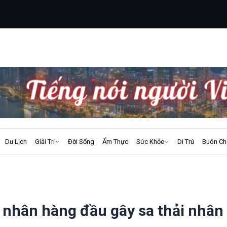
Du Lịch
Giải Trí
Đời Sống
Ẩm Thực
Sức Khỏe
Di Trú
Buôn Ch
 nhân hàng đầu gây sa thải nhân