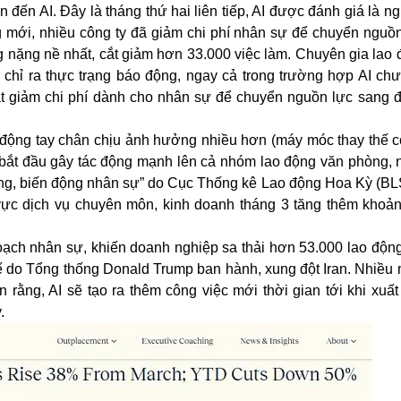
 đến AI. Đây là tháng thứ hai liên tiếp, AI được đánh giá là 
 mới, nhiều công ty đã giảm chi phí nhân sự để chuyển nguồ
 nặng nề nhất, cắt giảm hơn 33.000 việc làm. Chuyên gia lao 
chỉ ra thực trạng báo động, ngay cả trong trường hợp AI chưa
t giảm chi phí dành cho nhân sự để chuyển nguồn lực sang đ
o động tay chân chịu ảnh hưởng nhiều hơn (máy móc thay thế c
I bắt đầu gây tác động mạnh lên cả nhóm lao động văn phòng, 
 dụng, biến động nhân sự” do Cục Thống kê Lao động Hoa Kỳ (BL
nh vực dịch vụ chuyên môn, kinh doanh tháng 3 tăng thêm khoả
hoạch nhân sự, khiến doanh nghiệp sa thải hơn 53.000 lao độn
huế do Tổng thống Donald Trump ban hành, xung đột Iran. Nhiều 
rằng, AI sẽ tạo ra thêm công việc mới thời gian tới khi xuất
.