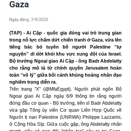
Gaza
Ngày đăng:
7/9/2025
(TAP) - Ai Cập - quốc gia đóng vai trò trung gian
trong nỗ lực chấm dứt chiến tranh ở Gaza, vừa lên
tiếng bác bỏ tuyên bố người Palestine “tự
nguyện” di dời khỏi khu vực xung đột của Israel.
Bộ trưởng Ngoại giao Ai Cập - ông Badr Abdelatty
cho rằng mô tả từ chính quyền Jerusalem hoàn
toàn “vô lý” giữa bối cảnh khủng hoảng nhân đạo
nghiêm trọng diễn ra.
Trên trang “X” (@MfaEgypt), Người phát ngôn Bộ
Ngoại giao Ai Cập ngày 6/9 thông tin rằng người
đứng đầu cơ quan - Bộ trưởng, tiến sĩ Badr Abdelatty
vừa gặp Tổng ủy viên Cơ quan Liên Hợp Quốc về
Người tị nạn Palestine (UNRWA) Philippe Lazzarini,
ở Cộng Hòa Síp. Giữa cuộc gặp, ông Abdelatty nhấn