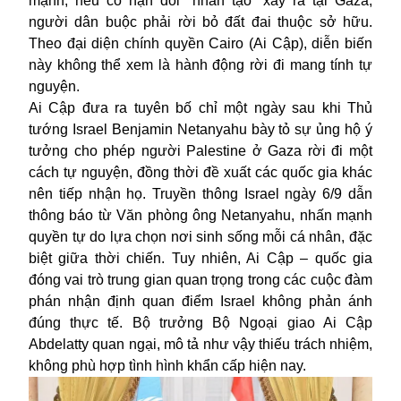
mạnh, nếu có nạn đói “nhân tạo” xảy ra tại Gaza,
người dân buộc phải rời bỏ đất đai thuộc sở hữu.
Theo đại diện chính quyền Cairo (Ai Cập), diễn biến
này không thể xem là hành động rời đi mang tính tự
nguyện.
Ai Cập đưa ra tuyên bố chỉ một ngày sau khi Thủ
tướng
Israel
Benjamin Netanyahu bày tỏ sự ủng hộ ý
tưởng cho phép người Palestine ở Gaza rời đi một
cách tự nguyện, đồng thời đề xuất các quốc gia khác
nên tiếp nhận họ. Truyền thông Israel ngày 6/9 dẫn
thông báo từ Văn phòng ông Netanyahu, nhấn mạnh
quyền tự do lựa chọn nơi sinh sống mỗi cá nhân, đặc
biệt giữa thời chiến. Tuy nhiên, Ai Cập – quốc gia
đóng vai trò trung gian quan trọng trong các cuộc đàm
phán nhận định quan điểm Israel không phản ánh
đúng thực tế. Bộ trưởng Bộ Ngoại giao Ai Cập
Abdelatty quan ngại, mô tả như vậy thiếu trách nhiệm,
không phù hợp tình hình khẩn cấp hiện nay.