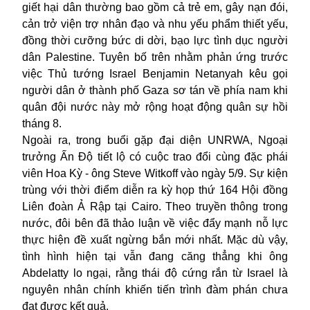
giết hại dân thường bao gồm cả trẻ em, gây nạn đói,
cản trở viện trợ nhân đạo và nhu yếu phẩm thiết yếu,
đồng thời cưỡng bức di dời, bạo lực tình dục người
dân Palestine. Tuyên bố trên nhằm phản ứng trước
việc Thủ tướng Israel Benjamin Netanyah kêu gọi
người dân ở thành phố Gaza sơ tán về phía nam khi
quân đội nước này mở rộng hoạt động quân sự hồi
tháng 8.
Ngoài ra, trong buổi gặp đại diện UNRWA, Ngoại
trưởng Ấn Độ tiết lộ có cuộc trao đổi cùng đặc phái
viên Hoa Kỳ - ông Steve Witkoff vào ngày 5/9. Sự kiện
trùng với thời điểm diễn ra kỳ họp thứ 164 Hội đồng
Liên đoàn Ả Rập tại Cairo. Theo truyền thông trong
nước, đôi bên đã thảo luận về việc đẩy mạnh nỗ lực
thực hiện đề xuất ngừng bắn mới nhất. Mặc dù vậy,
tình hình hiện tại vẫn đang căng thẳng khi ông
Abdelatty lo ngại, rằng thái độ cứng rắn từ Israel là
nguyên nhân chính khiến tiến trình đàm phán chưa
đạt được kết quả.