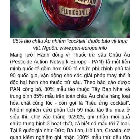
85% táo châu Âu nhiễm “cocktail” thuốc bảo vệ thực
vật. Nguồn: www.pan-europe.info
Mạng lưới Hành động vì Thuốc trừ sâu Châu Âu
(Pesticide Action Network Europe - PAN) là một liên
minh quốc tế gồm hơn 600 tổ chức phi chính phủ tại
90 quốc gia, vận động cho các giải pháp thay thế ít
độc hại hơn cho thuốc trừ sâu. Theo báo cáo được
PAN công bố, 80% mẫu táo thuộc Tây Ban Nha và
trung bình 85% mẫu trên toàn châu Âu chứa hàng loạt
hóa chất cùng lúc - còn gọi là “hiệu ứng cocktail”.
Nhóm nghiên cứu phân tích 59 mẫu táo thu mua ở
siêu thị, chợ vào tháng 9/2025, ghi nhận mỗi quả
chứa trung bình 3 hoạt chất, cá biệt có mẫu tới 7 loại.
Tại 8 quốc gia như Đức, Ba Lan, Hà Lan, Croatia, cơ
quan kiểm nghiệm ghi nhận 100% mẫu thử đều tồn