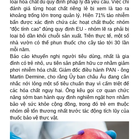
loại hóa chất dù quy định pháp lý đã yêu cầu. Việc chỉ
đánh giá từng hoạt chất riêng lẻ bị xem là tạo ra
khoảng trống lớn trong quản lý. Hiện 71% táo nhiễm
bẩn được xác định chứa các hoạt chất thuộc nhóm
“độc tính cao” đúng quy định EU - nhóm lẽ ra phải bị
loại bỏ dần khỏi chuỗi sản xuất. Trên thực tế, một số
nhà vườn có thể phun thuốc cho cây táo tới 30 lần
mỗi năm.
Báo cáo khuyến nghị người tiêu dùng, nhất là gia
đình có trẻ nhỏ, ưu tiên sản phẩm hữu cơ nhằm giảm
phơi nhiễm hóa chất. Giám đốc điều hành PAN - ông
Martin Dermine, cho rằng Ủy ban châu Âu đang cân
nhắc nới lỏng một số tiêu chuẩn thay vì cấm triệt để
các
hóa chất
nguy hại. Ông kêu gọi cơ quan chức
năng sớm ban hành quy định nghiêm ngặt hơn nhằm
bảo vệ sức khỏe cộng đồng, trong đó trẻ em thuộc
nhóm dễ tổn thương nhất trước tác động tích lũy của
thuốc bảo vệ thực vật.