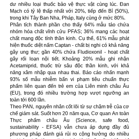
dư nhiều loại thuốc bảo vệ thực vật cùng lúc. Đan
Mạch có tỷ lệ thấp nhất với 20%, tiếp đến Bỉ (50%),
trong khi Tây Ban Nha, Pháp, Italy cùng ở mức 80%.
Phân tích thành phần cho thấy 64% mẫu táo chứa
nhóm hóa chất vĩnh cửu PFAS; 36% mang các hoạt
chất mang độc tính thần kinh. Cụ thể, 61% mẫu phát
hiện thuốc diệt nấm Captan - chất bị nghi có khả năng
gây ung thư; gần 40% chứa Fludioxonil - hoạt chất
gây rối loạn nội tiết. Khoảng 20% mẫu ghi nhận
Acetamiprid, thuốc trừ sâu độc thần kinh, với khả
năng xâm nhập qua nhau thai. Báo cáo nhấn mạnh
93% số mẫu nhiễm bẩn vi phạm tiêu chuẩn thực
phẩm liên quan đến trẻ em của Liên minh châu Âu
(EU), trong đó nhiều trường hợp vượt ngưỡng an
toàn tới 600 lần.
Theo PAN, nguyên nhân cốt lõi từ sự chậm trễ của cơ
chế giám sát. Suốt hơn 20 năm qua, Cơ quan An toàn
Thực phẩm châu Âu (Science, safe food,
sustainability - EFSA) vẫn chưa áp dụng đầy đủ
phương pháp đánh giá rủi ro cộng hưởng do nhiều