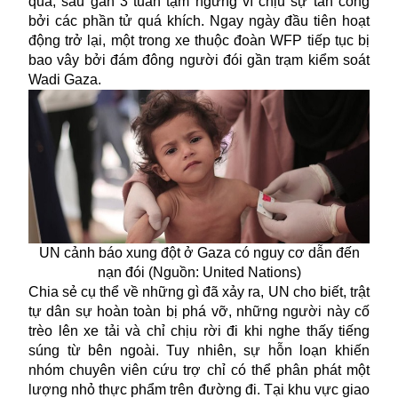
qua, sau gần 3 tuần tạm ngừng vì chịu sự tấn công
bởi các phần tử quá khích. Ngay ngày đầu tiên hoạt
động trở lại, một trong xe thuộc đoàn WFP tiếp tục bị
bao vây bởi đám đông người đói gần trạm kiểm soát
Wadi Gaza.
UN cảnh báo xung đột ở Gaza có nguy cơ dẫn đến
nạn đói (Nguồn: United Nations)
Chia sẻ cụ thể về những gì đã xảy ra, UN cho biết, trật
tự dân sự hoàn toàn bị phá vỡ, những người này cố
trèo lên xe tải và chỉ chịu rời đi khi nghe thấy tiếng
súng
từ bên ngoài. Tuy nhiên, sự hỗn loạn khiến
nhóm chuyên viên cứu trợ chỉ có thể phân phát một
lượng nhỏ thực phẩm trên đường đi. Tại khu vực giao