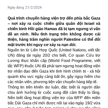
Ngày đăng:
21/2/2024
Quá trình chuyển hàng viện trợ đến phía bắc Gaza
– nơi xảy ra cuộc chiến giữa quân đội Israel và
chiến binh Hồi giáo Hamas đã bị tạm ngưng vì vấn
đề an ninh. Nếu tình trạng trên không được cải
thiện, hàng trăm nghìn người Palestine có thể đối
mặt trước khi nguy cơ xảy ra nạn đói.
Nguồn tin từ
Liên Hợp Quốc
(United Nations, viết tắt:
UN) đăng tải ngày 20/2 cho biết, Cơ quan Cứu trợ
Lương thực khẩn cấp (World Food Programme, viết
tắt: WFP) thuộc UN đã phải tạm ngưng hoạt động viện
trợ nhân đạo đến Gaza khi tình hình chính trị - xã hội
quanh khu vực ngày càng bất ổn, gây nguy hiểm cho
các nhân viên, phương tiện vận chuyển hàng tiếp tế.
Thông tin trên khiến dư luận, đặc biệt là người dân
chịu ảnh hưởng từ cuộc xung đột cảm thấy lo lắng.
Nên biết rằng hoạt động viện trợ của WFP đến miền
bắc Dải Gaza chỉ mới được nối lại vào ngày 19/2 vừa