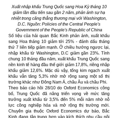
Xuất nhập khẩu Trung Quốc sang Hoa Kỳ tháng 10
giảm lần đầu tiên sau gần 2 năm, phản ánh sự hạ
nhiệt trong căng thẳng thương mại với Washington,
D.C. Nguồn: Policies of the Central People's
Government of the People's Republic of China
Số liệu của hải quan Bắc Kinh phản ánh,
xuất khẩu
sang Hoa tháng 10 giảm tới 25% - đánh dấu tháng
thứ 7 liên tiếp giảm mạnh. Ở chiều hướng ngược lại,
nhập khẩu từ Washington, D.C giảm gần 23%. Tính
chung 10 tháng đầu năm, xuất khẩu Trung Quốc sang
nền kinh tế hàng đầu thế giới giảm 17,8%, riêng nhập
khẩu giảm 12,6%. Mặc dù vậy, tổng kim ngạch xuất
khẩu vẫn tăng 5,3% nhờ mở rộng sang một số thị
trường khác như Đông Nam Á, châu Âu và châu Phi.
Theo báo cáo hồi 28/10 do Oxford Economics công
bố, Trung Quốc đã nâng triển vọng về mức tăng
trưởng xuất khẩu từ 3,5% đến 5% mỗi năm nhờ nỗ
lực công nghiệp hóa và mở rộng thị trường mới.
Chuyên gia thuộc Oxford Economics dự báo, Bắc
Kinh đang tập trung hơn vào kích thích nhu cầu nội