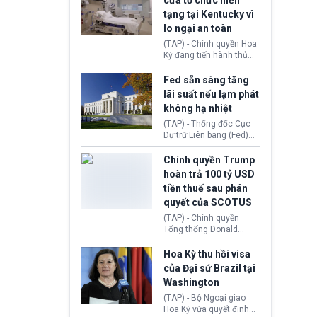
cửa tổ chức hiến
tiếp tục đối mặt cáo
tạng tại Kentucky vì
buộc dùng sức ép tài
lo ngại an toàn
chính để đổi lấy sự ủng
chính trị từ Liên đoàn
(TAP) - Chính quyền Hoa
Bóng đá Jordan. Trước
Kỳ đang tiến hành thủ
áp lực dồn dập, FIFA phải
tục thu hồi chứng nhận
tổ chức cuộc họp khẩn ở
hoạt động của tổ chức
Fed sẵn sàng tăng
Morocco.
hiến tạng Network for
lãi suất nếu lạm phát
Hope (bang Kentucky).
không hạ nhiệt
Nguyên nhân vì đơn vị
này bị cáo buộc có nhiều
(TAP) - Thống đốc Cục
sai sót nghiêm trọng, vi
Dự trữ Liên bang (Fed)
phạm quy định về an
Lisa Cook nói sẽ ủng hộ
toàn y tế.
tăng lãi suất nếu lạm
Chính quyền Trump
phát ở Hoa Kỳ không tiếp
hoàn trả 100 tỷ USD
tục giảm trong thời gian
tiền thuế sau phán
tới.
quyết của SCOTUS
(TAP) - Chính quyền
Tổng thống Donald
Trump đã hoàn trả
khoảng 100 tỷ USD thuế
Hoa Kỳ thu hồi visa
quan từng thu theo Đạo
của Đại sứ Brazil tại
luật Quyền hạn Kinh tế
Washington
Khẩn cấp Quốc tế
(IEEPA). Động thái này
(TAP) - Bộ Ngoại giao
diễn ra sau phán quyết
Hoa Kỳ vừa quyết định