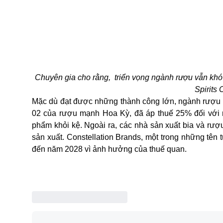
BÀI VIẾT LIÊN QUAN
11:38 06/08
Di Trú
USCIS siế
ngay
(TAP) - Cơ qu
cư, trao quy
bằng chứng bắ
nộp hồ sơ hư
08:56 06/08
Đời sống