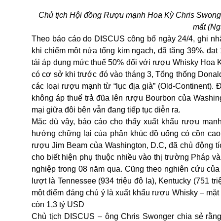
Chủ tịch Hội đồng Rượu mạnh Hoa Kỳ Chris Swonger 
mất (N
Theo báo cáo do DISCUS công bố ngày 24/4, ghi nhậ
khi chiếm một nửa tổng kim ngạch, đã tăng 39%, đạt 
tái áp dụng mức thuế 50% đối với rượu Whisky Hoa K
có cơ sở khi trước đó vào tháng 3, Tổng thống Dona
các loại rượu mạnh từ “lục địa già” (Old-Continent). 
không áp thuế trả đũa lên rượu Bourbon của Washin
mại giữa đôi bên vẫn đang tiếp tục diễn ra.
Mặc dù vậy, báo cáo cho thấy xuất khẩu rượu mạn
hướng chững lại của phân khúc đồ uống có cồn cao đ
rượu Jim Beam của Washington, D.C, đã chủ động tíc
cho biết hiện phụ thuộc nhiều vào thị trường Pháp 
nghiệp trong 08 năm qua. Cũng theo nghiên cứu củ
lượt là Tennessee (934 triệu đô la), Kentucky (751 triệ
một điểm đáng chú ý là xuất khẩu rượu Whisky – mặt
còn 1,3 tỷ USD
Chủ tịch DISCUS – ông Chris Swonger chia sẻ rằng