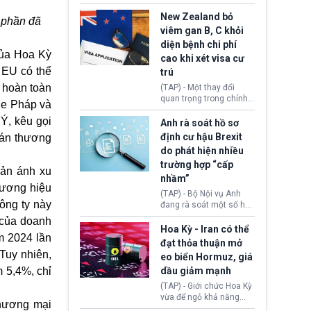
hồi tháng 2 bởi Tòa án
thu hồi thị thực (visa)
Tối cao Hoa Kỳ
của bà Maria Luiza
New Zealand bỏ
 phần đã
(SCOTUS) khi tuyên bố,
Ribeiro Viotti - Đại sứ
viêm gan B, C khỏi
việc áp thuế diện rộng là
Brazil tại Washington.
diện bệnh chi phí
hoàn toàn bất hợp pháp.
Động thái trên diễn ra
của Hoa Kỳ
cao khi xét visa cư
trong bối cảnh tranh
 EU có thể
chấp ngoại giao giữa
trú
chính quyền Tổng thống
 hoàn toàn
(TAP) - Một thay đổi
Donald Trump và chính
quan trọng trong chính
ne Pháp và
phủ cánh tả Tổng thống
sách nhập cư của New
Brazil Luiz Inácio Lula
 Ý, kêu gọi
Zealand đang mở ra
Anh rà soát hồ sơ
da Silva đang leo thang
thêm cơ hội cho nhiều
định cư hậu Brexit
hán thương
gay gắt.
người muốn định cư. Từ
do phát hiện nhiều
nay, người mắc viêm
trường hợp “cấp
gan B hoặc viêm gan C
hản ánh xu
sẽ không còn bị mặc
nhầm”
hương hiệu
định không đáp ứng tiêu
(TAP) - Bộ Nội vụ Anh
chuẩn sức khỏe chỉ vì
ông ty này
đang rà soát một số hồ
chi phí điều trị khi nộp hồ
sơ thuộc Chương trình
 của doanh
sơ xin visa cư trú.
Định cư EU (EU
Hoa Kỳ - Iran có thể
m 2024 lần
Settlement Scheme -
đạt thỏa thuận mở
EUSS) sau khi xác định
 Tuy nhiên,
eo biển Hormuz, giá
có trường hợp được cấp
 5,4%, chỉ
dầu giảm mạnh
quy chế cư trú hậu
Brexit “do nhầm lẫn”.
(TAP) - Giới chức Hoa Kỳ
Động thái này làm dấy
vừa để ngỏ khả năng
thương mại
lên lo ngại về việc thực
sớm đạt thỏa thuận với