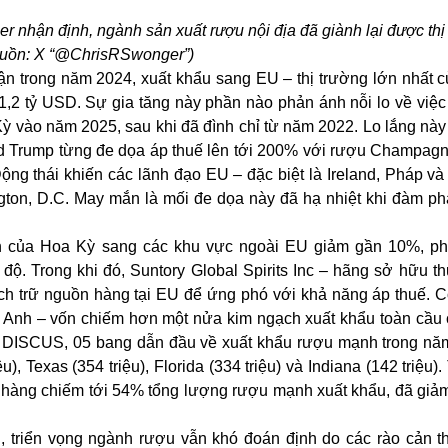
nhận định, ngành sản xuất rượu nội địa đã giành lại được thị
guồn: X “@ChrisRSwonger”)
n trong năm 2024, xuất khẩu sang EU – thị trường lớn nhất 
1,2 tỷ USD. Sự gia tăng này phần nào phản ánh nỗi lo về việc
ỳ vào năm 2025, sau khi đã đình chỉ từ năm 2022. Lo lắng này
ld Trump từng đe dọa áp thuế lên tới 200% với rượu Champag
Động thái khiến các lãnh đạo EU – đặc biệt là Ireland, Pháp và
gton, D.C. May mắn là mối đe dọa này đã hạ nhiệt khi đàm p
h của Hoa Kỳ sang các khu vực ngoài EU giảm gần 10%, p
ộ. Trong khi đó, Suntory Global Spirits Inc – hãng sở hữu t
h trữ nguồn hàng tại EU để ứng phó với khả năng áp thuế. C
và Anh – vốn chiếm hơn một nửa kim ngạch xuất khẩu toàn cầu
a DISCUS, 05 bang dẫn đầu về xuất khẩu rượu mạnh trong nă
u), Texas (354 triệu), Florida (334 triệu) và Indiana (142 triệu).
 hàng chiếm tới 54% tổng lượng rượu mạnh xuất khẩu, đã giảm
, triển vọng ngành rượu vẫn khó đoán định do các rào cản 