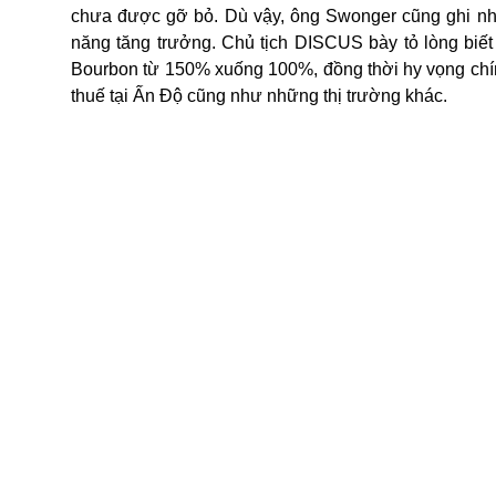
chưa được gỡ bỏ. Dù vậy, ông Swonger cũng ghi nhậ
năng tăng trưởng. Chủ tịch DISCUS bày tỏ lòng biế
Bourbon từ 150% xuống 100%, đồng thời hy vọng chí
thuế tại Ấn Độ cũng như những thị trường khác.
Chuyên gia cho rằng, triển vọng ngành rượu vẫn khó
Spirits 
Mặc dù đạt được những thành công lớn, ngành rượu nộ
02 của rượu mạnh Hoa Kỳ, đã áp thuế 25% đối với r
phẩm khỏi kệ. Ngoài ra, các nhà sản xuất bia và rư
sản xuất. Constellation Brands, một trong những tên 
đến năm 2028 vì ảnh hưởng của thuế quan.