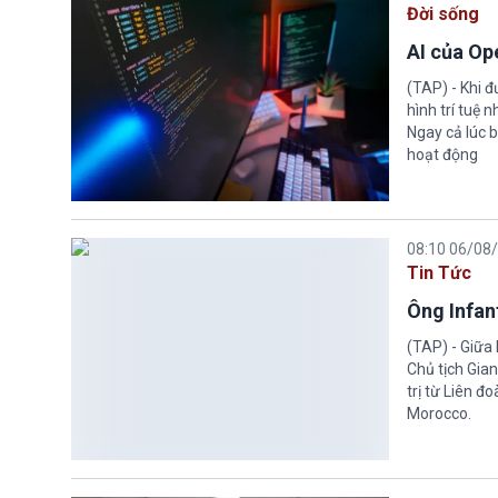
Tin Tức
Hoa Kỳ mu
(TAP) - Chín
hiến tạng Ne
sót nghiêm tr
06:56 06/08
Tin Tức
Fed sẵn s
(TAP) - Thống
ở Hoa Kỳ khôn