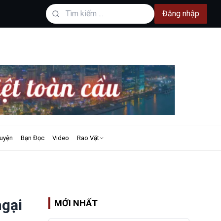
Đăng nhập
uyện
Bạn Đọc
Video
Rao Vặt
ngại
MỚI NHẤT