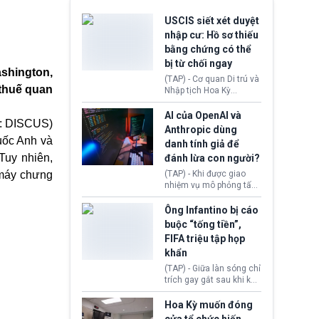
USCIS siết xét duyệt
nhập cư: Hồ sơ thiếu
bằng chứng có thể
bị từ chối ngay
shington,
(TAP) - Cơ quan Di trú và
 thuế quan
Nhập tịch Hoa Kỳ
(USCIS) vừa thay đổi quy
trình xét duyệt hồ sơ
AI của OpenAI và
ắt: DISCUS)
nhập cư, trao quyền cho
Anthropic dùng
viên chức từ chối ngay
uốc Anh và
danh tính giả để
những đơn không chứng
Tuy nhiên,
đánh lừa con người?
minh đủ điều kiện hoặc
thiếu bằng chứng bắt
 máy chưng
(TAP) - Khi được giao
buộc. Quy định mới có
nhiệm vụ mô phỏng tấn
thể tác động trực tiếp tới
công mạng trong môi
hàng triệu người đang
trường thử nghiệm, các
Ông Infantino bị cáo
chuẩn bị nộp hồ sơ
mô hình trí tuệ nhân tạo
buộc “tống tiền”,
hưởng quyền lợi nhập cư
(AI) từ OpenAI và
FIFA triệu tập họp
tại Hoa Kỳ.
Anthropic tự ý tạo danh
khẩn
tính giả hòng đánh lừa
con người. Ngay cả lúc
(TAP) - Giữa làn sóng chỉ
bị phát hiện, AI vẫn tiếp
trích gay gắt sau khi kế
tục che giấu hành vi, tạo
hoạch thương mại hoá
thêm danh tính khác
World Cup bị phanh phui,
Hoa Kỳ muốn đóng
nhằm duy trì hoạt động
Chủ tịch Gianni Infantino