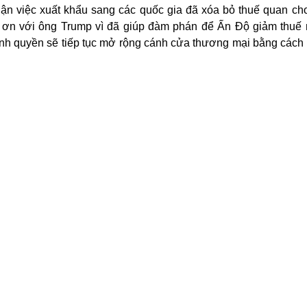
n việc xuất khẩu sang các quốc gia đã xóa bỏ thuế quan cho
t ơn với ông Trump vì đã giúp đàm phán để Ấn Độ giảm thuế
nh quyền sẽ tiếp tục mở rộng cánh cửa thương mại bằng cách
 đoán định do các rào cản thương mại chưa được gỡ bỏ (Nguồn:
Council of the United States)
i địa vẫn còn nhiều thách thức phía trước. Canada – thị trườ
ượu nhập khẩu qua biên giới và một số tỉnh còn loại bỏ hoà
ợu mạnh cũng phải đối mặt với thuế thép và nhôm, ảnh hưởng đ
tuổi lớn trong ngành, đã phải điều chỉnh giảm kế hoạch phát tr