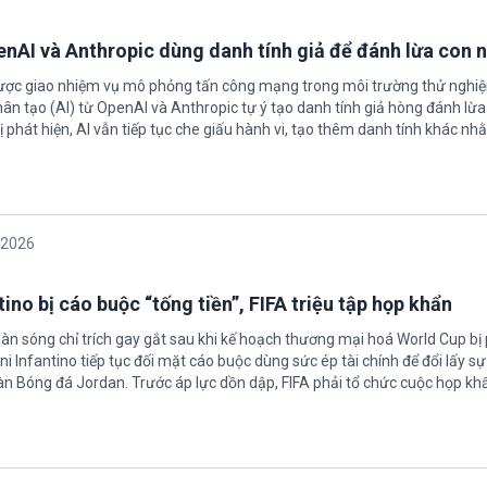
ốn đóng cửa tổ chức hiến tạng tại Kentucky vì lo ngại 
h quyền Hoa Kỳ đang tiến hành thủ tục thu hồi chứng nhận hoạt động của
twork for Hope (bang Kentucky). Nguyên nhân vì đơn vị này bị cáo buộc c
ọng, vi phạm quy định về an toàn y tế.
/2026
àng tăng lãi suất nếu lạm phát không hạ nhiệt
 đốc Cục Dự trữ Liên bang (Fed) Lisa Cook nói sẽ ủng hộ tăng lãi suất n
g tiếp tục giảm trong thời gian tới.