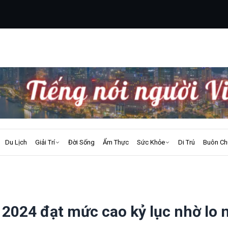
Du Lịch
Giải Trí
Đời Sống
Ẩm Thực
Sức Khỏe
Di Trú
Buôn Ch
2024 đạt mức cao kỷ lục nhờ lo 