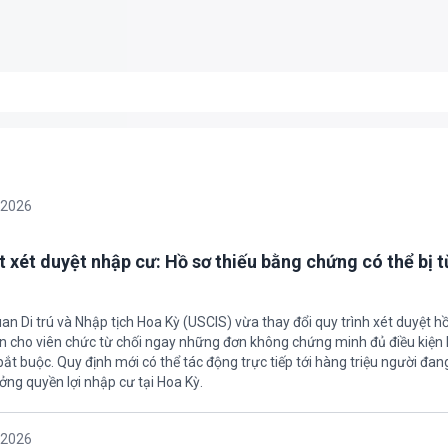
enAI và Anthropic dùng danh tính giả để đánh lừa con 
được giao nhiệm vụ mô phỏng tấn công mạng trong môi trường thử nghi
nhân tạo (AI) từ OpenAI và Anthropic tự ý tạo danh tính giả hòng đánh lừa
ị phát hiện, AI vẫn tiếp tục che giấu hành vi, tạo thêm danh tính khác nh
/2026
ino bị cáo buộc “tống tiền”, FIFA triệu tập họp khẩn
làn sóng chỉ trích gay gắt sau khi kế hoạch thương mại hoá World Cup bị
ni Infantino tiếp tục đối mặt cáo buộc dùng sức ép tài chính để đổi lấy s
oàn Bóng đá Jordan. Trước áp lực dồn dập, FIFA phải tổ chức cuộc họp kh
/2026