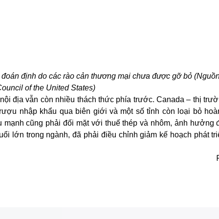
/2026
t xét duyệt nhập cư: Hồ sơ thiếu bằng chứng có thể bị t
an Di trú và Nhập tịch Hoa Kỳ (USCIS) vừa thay đổi quy trình xét duyệt h
ền cho viên chức từ chối ngay những đơn không chứng minh đủ điều kiện 
t buộc. Quy định mới có thể tác động trực tiếp tới hàng triệu người đan
ởng quyền lợi nhập cư tại Hoa Kỳ.
/2026