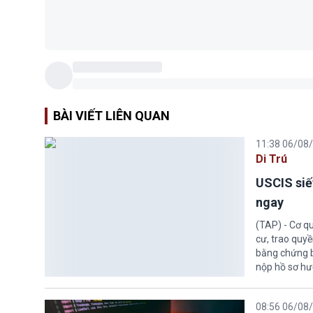
AI của Op
(TAP) - Khi 
hình trí tuệ 
Ngay cả lúc b
hoạt động
08:10 06/08
Tin Tức
Ông Infant
(TAP) - Giữa 
Chủ tịch Gian
trị từ Liên đ
Morocco.
07:19 06/08