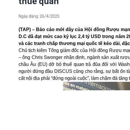
thuế quan
Ngày đăng:
26/4/2025
(TAP) – Báo cáo mới đây của Hội đồng Rượu mạn
D.C đã đạt mức cao kỷ lục 2,4 tỷ USD trong năm 2
và các tranh chấp thương mại quốc tế kéo dài, đặc
Chủ tịch kiêm Tổng giám đốc của Hội đồng Rượu mạnh H
– ông Chris Swonger nhận định, ngành sản xuất rượu 
châu Âu (EU) dỡ bỏ thuế quan trả đũa đối với Washi
người đứng đầu DISCUS cũng cho rằng, sự bất ổn từ
cất nội địa phải “đứng ngoài cuộc”, làm chậm đà tăng