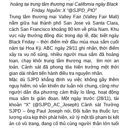
hoàng tại trung tâm thương mại California ngày Black
Friday. Nguồn: X “@SJPD_PIO”
Trung tâm thương mại Valley Fair (Valley Fair Mall)
nằm giữa hai thành phố San Jose và Santa Clara,
cách San Francisco khoảng 80 km về phía Nam. Khu
vực này thường đông đúc trong dịp lễ, đặc biệt ngày
Black Friday – thời điểm mở đầu mùa mua sắm cuối
năm tại Hoa Kỳ. ABC ngày 29/11 ghi nhận, thời điểm
xảy ra vụ nổ súng, nhiều người mua sắm đã hoảng
loạn, chạy khỏi trung tâm thương mại, tìm nơi an
toàn. Cảnh sát đã phong tỏa hiện trường một thời
gian dài nhằm tiến hành điều tra nguyên nhân.
Mặc dù SJPD khẳng định vụ việc không gây thêm
nguy hiểm, nó vẫn khiến dư luận nói chung, cũng như
người dân địa phương cảm thấy lo lắng, hoạt động
mua sắm bị gián đoạn. Một ngày trước (28/11), tài
khoản “X” (@SJPD_AC_Joseph) Cảnh sát Trưởng
SJPD – ông Paul Joseph nói, Đội tuần tra thuộc lực
lượng vừa kịp thời phát hiện, xử lý một tội phạm bị kết
án có vũ trang, đang cố thủ cùng người thân lớn tuổi