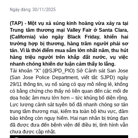
Ngày đăng:
30/11/2025
(TAP) - Một vụ xả súng kinh hoàng vừa xảy ra tại
Trung tâm thương mại Valley Fair ở Santa Clara,
(California) vào ngày Black Friday, khiến hai
trường hợp bị thương, hàng trăm người phải sơ
tán. Vì là thời điểm mua sắm lớn nhất năm, thu hút
hàng triệu người trên khắp đất nước, vụ việc
nhanh chóng khiến dư luận cảm thấy lo lắng.
Tài khoản “X” (@SJPD_PIO) Sở Cảnh sát San Jose
(San Jose Police Department, viết tắt: SJPD) ngày
29/11 thông tin, vụ nổ súng có quy mô riêng lẻ, không
có bằng chứng cho thấy nó liên quan đến các mối đe
dọa hoặc âm mưu lớn hơn – tức khủng bố diện rộng.
Lực lượng cảnh sát tuyên bố đã nhanh chóng sơ tán
trung tâm thương mại, kiểm tra toàn bộ khu vực, đảm
bảo không còn nguy hiểm. Hai nạn nhân bị trúng đạn
đã được đưa đến bệnh viện để điều trị, tình hình vẫn
chưa được cập nhật.