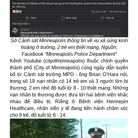
Sở Cảnh sát Minneapolis thông tin về vụ xả súng kinh
hoàng ở trường, 2 trẻ em thiệt mạng. Nguồn:
Facebook “Minneapolis Police Department”
Kênh Youtube (cityofminneapolis) thuộc chính quyền
thành phố (City of Minneapolis) cùng ngày dẫn tuyên
bố từ Cảnh sát trưởng MPD - ông Brian O’Hara nói,
trong số 19 nạn nhân có 14 trẻ em và 3 người lớn bị
thương; 2 em nhỏ độ tuổi từ 8 - 10 thiệt mạng. Những
nạn nhân bị thương được đưa tới hai bệnh viện khác
nhau để điều trị. Riêng ở Bệnh viện Hennepin
Healthcare, nhân viên y tế đang tiến hành chăm sóc
cho 9 trẻ, độ tuổi từ 6 - 14.