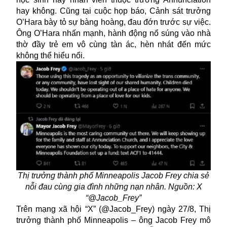
hay không. Cũng tại cuộc họp báo, Cảnh sát trưởng
O’Hara bày tỏ sự bàng hoàng, đau đớn trước sự việc.
Ông O’Hara nhấn mạnh, hành động nổ súng vào nhà
thờ đầy trẻ em vô cùng tàn ác, hèn nhát đến mức
không thể hiểu nổi.
Thị trưởng thành phố Minneapolis Jacob Frey chia sẻ
nỗi đau cùng gia đình những nạn nhân. Nguồn: X
“@Jacob_Frey”
Trên mạng xã hội “X” (@Jacob_Frey) ngày 27/8, Thị
trưởng thành phố Minneapolis – ông Jacob Frey mô