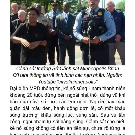
Cảnh sát trưởng Sở Cảnh sát Minneapolis Brian
O’Hara thông tin về tình hình các nạn nhân. Nguồn:
Youtube “cityofminneapolis”
Đại diện MPD thông tin, kẻ nổ súng - nam thanh niên
khoảng 20 tuổi, đứng bên ngoài nhà thờ, dùng vũ khí
bắn qua cửa sổ, nơi các em ngồi. Người này mặc
quần dài màu đen, hành động đơn lẻ, có một khẩu
súng trường, khẩu súng lục, súng săn. Sau vụ tấn
công, nghi phạm tự sát bằng súng. Cảnh sát cho biết,
kẻ nổ súng không có tiền án tiền sự, chưa rõ từng là
học sinh hay nhân viên thuộc trường Annunciation