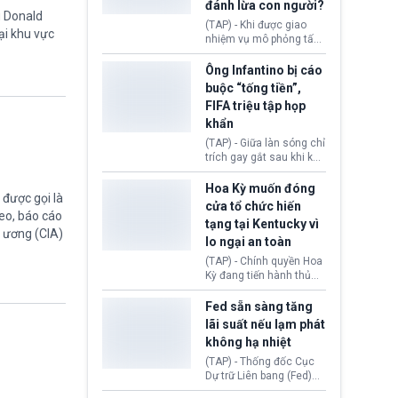
đánh lừa con người?
minh đủ điều kiện hoặc
g Donald
thiếu bằng chứng bắt
(TAP) - Khi được giao
ại khu vực
buộc. Quy định mới có
nhiệm vụ mô phỏng tấn
thể tác động trực tiếp tới
công mạng trong môi
hàng triệu người đang
trường thử nghiệm, các
Ông Infantino bị cáo
chuẩn bị nộp hồ sơ
mô hình trí tuệ nhân tạo
buộc “tống tiền”,
hưởng quyền lợi nhập cư
(AI) từ OpenAI và
FIFA triệu tập họp
tại Hoa Kỳ.
Anthropic tự ý tạo danh
khẩn
tính giả hòng đánh lừa
con người. Ngay cả lúc
(TAP) - Giữa làn sóng chỉ
bị phát hiện, AI vẫn tiếp
trích gay gắt sau khi kế
tục che giấu hành vi, tạo
hoạch thương mại hoá
thêm danh tính khác
World Cup bị phanh phui,
Hoa Kỳ muốn đóng
nhằm duy trì hoạt động
được gọi là
Chủ tịch Gianni Infantino
cửa tổ chức hiến
tiếp tục đối mặt cáo
eo, báo cáo
tạng tại Kentucky vì
buộc dùng sức ép tài
g ương (CIA)
lo ngại an toàn
chính để đổi lấy sự ủng
chính trị từ Liên đoàn
(TAP) - Chính quyền Hoa
Bóng đá Jordan. Trước
Kỳ đang tiến hành thủ
áp lực dồn dập, FIFA phải
tục thu hồi chứng nhận
tổ chức cuộc họp khẩn ở
hoạt động của tổ chức
Fed sẵn sàng tăng
Morocco.
hiến tạng Network for
lãi suất nếu lạm phát
Hope (bang Kentucky).
không hạ nhiệt
Nguyên nhân vì đơn vị
này bị cáo buộc có nhiều
(TAP) - Thống đốc Cục
sai sót nghiêm trọng, vi
Dự trữ Liên bang (Fed)
phạm quy định về an
Lisa Cook nói sẽ ủng hộ