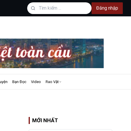
Đăng nhập
uyện
Bạn Đọc
Video
Rao Vặt
MỚI NHẤT