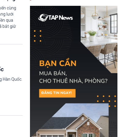
nay, người mắc viêm
gan B hoặc viêm gan C
uyến cùng
sẽ không còn bị mặc
ng lưới
định không đáp ứng tiêu
iền qua
chuẩn sức khỏe chỉ vì
ã bắt giữ
chi phí điều trị khi nộp hồ
sơ xin visa cư trú.
ốc
ng Hàn Quốc.