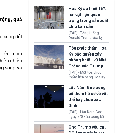
Hoa Kỳ áp thuế 15%
lên vật liệu quan
rộng, quá
trọng trong sản xuất
chip bán dẫn
(TAP) - Tổng thống
, xung đột
Donald Trump vừa ký
sắc lệnh áp thuế bổ
C.
sung 15% cùng cơ chế
Tòa phúc thẩm Hoa
giá sàn nhập khẩu
 Liên minh
Kỳ bác quyền xây
nghiêm ngặt đối với
phòng khiêu vũ Nhà
 hiện nhiều
polysilicon và các sản
Trắng của Trump
phẩm hạ nguồn. Quyết
ng vong và
định này nhằm khôi
(TAP) - Một tòa phúc
phục chuỗi cung ứng
thẩm liên bang Hoa Kỳ
công nghệ, năng lượng
vừa phán quyết, chính
mặt trời nội địa trước sự
quyền Tổng thống
Lầu Năm Góc công
thống trị của Trung
Donald Trump không có
bố thêm hồ sơ về vật
Quốc.
quyền tự ý xây phòng
thể bay chưa xác
khiêu vũ mới rộng
định
khoảng 90.000 feet
vuông tại khu vực Cánh
(TAP) - Lầu Năm Góc
Đông Nhà Trắng.
ngày 7/8 vừa công bố
thêm 41 hồ sơ liên quan
đến UFO hay còn được
Ông Trump yêu cầu
gọi là hiện tượng bất