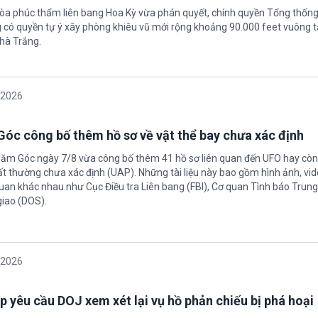
tòa phúc thẩm liên bang Hoa Kỳ vừa phán quyết, chính quyền Tổng thốn
có quyền tự ý xây phòng khiêu vũ mới rộng khoảng 90.000 feet vuông t
hà Trắng.
/2026
óc công bố thêm hồ sơ về vật thể bay chưa xác định
Năm Góc ngày 7/8 vừa công bố thêm 41 hồ sơ liên quan đến UFO hay còn 
ất thường chưa xác định (UAP). Những tài liệu này bao gồm hình ảnh, vid
quan khác nhau như Cục Điều tra Liên bang (FBI), Cơ quan Tình báo Trun
giao (DOS).
/2026
 yêu cầu DOJ xem xét lại vụ hồ phản chiếu bị phá hoại