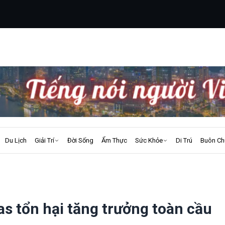
Du Lịch
Giải Trí
Đời Sống
Ẩm Thực
Sức Khỏe
Di Trú
Buôn Ch
s tổn hại tăng trưởng toàn cầu