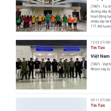
(TAP) - Từ n
đường dây đá
hoạt động tại
nhiều lớp tài
171 đối tượn
12:02 07/08
Tin Tức
Việt Nam 
(TAP) - Việt
Nhóm này bị 
09:11 07/08
Tin Tức