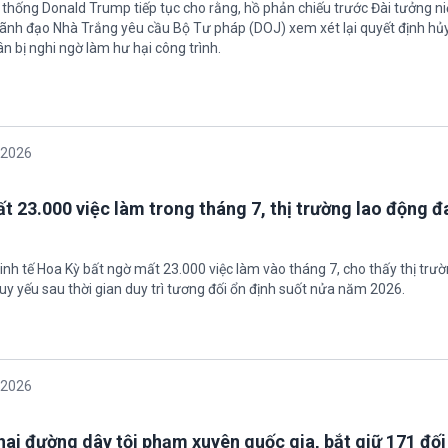
 thống Donald Trump tiếp tục cho rằng, hồ phản chiếu trước Đài tưởng n
 Lãnh đạo Nhà Trắng yêu cầu Bộ Tư pháp (DOJ) xem xét lại quyết định hủy
n bị nghi ngờ làm hư hại công trình.
/2026
t 23.000 việc làm trong tháng 7, thị trường lao động đ
inh tế Hoa Kỳ bất ngờ mất 23.000 việc làm vào tháng 7, cho thấy thị trư
uy yếu sau thời gian duy trì tương đối ổn định suốt nửa năm 2026.
/2026
 hai đường dây tội phạm xuyên quốc gia, bắt giữ 171 đố