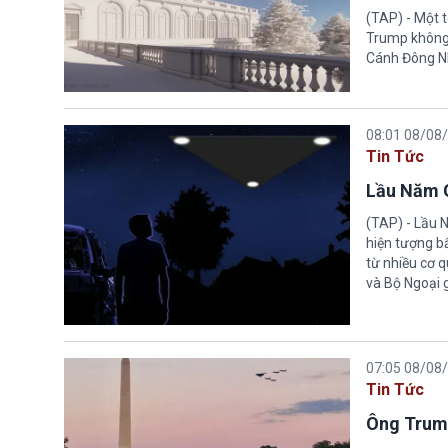
(TAP) - Một 
Trump không 
Cánh Đông N
08:01 08/08
Tin Tức
Lầu Năm G
(TAP) - Lầu 
hiện tượng b
từ nhiều cơ 
và Bộ Ngoại 
07:05 08/08
Tin Tức
Ông Trump