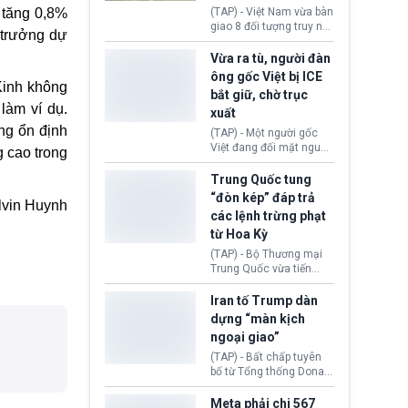
động tại Việt Nam và
 tăng 0,8%
(TAP) - Việt Nam vừa bàn
Lào, lôi kéo hàng nghìn
giao 8 đối tượng truy nã
 trưởng dự
người tham gia, luân
đỏ Interpol cho lực lượng
chuyển dòng tiền qua
chức năng Hàn Quốc.
Vừa ra tù, người đàn
nhiều lớp tài khoản. Sau
Nhóm này bị xác định
ông gốc Việt bị ICE
hơn 2 tuần phối hợp truy
lừa đảo 619 nạn nhân,
Kinh không
bắt giữ, chờ trục
xét, lực lượng chức năng
chiếm đoạt hơn 17,7 tỷ
làm ví dụ.
hai nước đã bắt giữ 171
xuất
KRW.
đối tượng.
ng ổn định
(TAP) - Một người gốc
Việt đang đối mặt nguy
g cao trong
cơ bị trục xuất khỏi Hoa
Kỳ sau khi đã chấp hành
Trung Quốc tung
xong bản án liên quan
“đòn kép” đáp trả
lvin Huynh
đến tội ác từ hơn 30
các lệnh trừng phạt
năm trước tại California.
từ Hoa Kỳ
(TAP) - Bộ Thương mại
Trung Quốc vừa tiến
hành áp đặt lệnh trừng
phạt lên hàng loạt thực
Iran tố Trump dàn
thể và siết chặt kiểm
dựng “màn kịch
soát xuất khẩu máy bay
ngoại giao”
không người lái (UAV)
sang Hoa Kỳ. Động thái
(TAP) - Bất chấp tuyên
này nhằm đáp trả các
bố từ Tổng thống Donald
biện pháp hạn chế
Trump về tiến trình đàm
thương mại, áp thuế mới
phán hòa bình, Iran
Meta phải chi 567