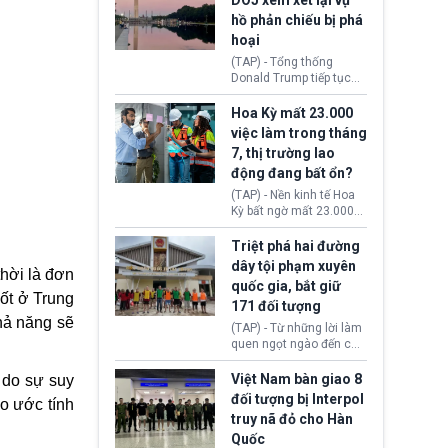
DOJ xem xét lại vụ
thường chưa xác định
hồ phản chiếu bị phá
(UAP). Những tài liệu này
hoại
bao gồm hình ảnh,
video, báo cáo từ nhiều
(TAP) - Tổng thống
cơ quan khác nhau như
Donald Trump tiếp tục
Cục Điều tra Liên bang
cho rằng, hồ phản chiếu
(FBI), Cơ quan Tình báo
trước Đài tưởng niệm
Hoa Kỳ mất 23.000
Trung ương (CIA) và Bộ
Lincoln bị phá hoại. Lãnh
việc làm trong tháng
Ngoại giao (DOS).
đạo Nhà Trắng yêu cầu
7, thị trường lao
Bộ Tư pháp (DOJ) xem
động đang bất ổn?
xét lại quyết định hủy
truy tố những cá nhân bị
(TAP) - Nền kinh tế Hoa
nghi ngờ làm hư hại
Kỳ bất ngờ mất 23.000
công trình.
việc làm vào tháng 7,
cho thấy thị trường lao
Triệt phá hai đường
động có dấu hiệu suy
dây tội phạm xuyên
hời là đơn
yếu sau thời gian duy trì
quốc gia, bắt giữ
tương đối ổn định suốt
ốt ở Trung
171 đối tượng
nửa năm 2026.
hả năng sẽ
(TAP) - Từ những lời làm
quen ngọt ngào đến các
“sàn vàng ảo”, bất động
sản trực tuyến cùng
Việt Nam bàn giao 8
 do sự suy
đường dây đánh bạc quy
đối tượng bị Interpol
áo ước tính
mô lớn, hai tổ chức tội
truy nã đỏ cho Hàn
phạm xuyên quốc gia đã
Quốc
dựng lên mạng lưới hoạt