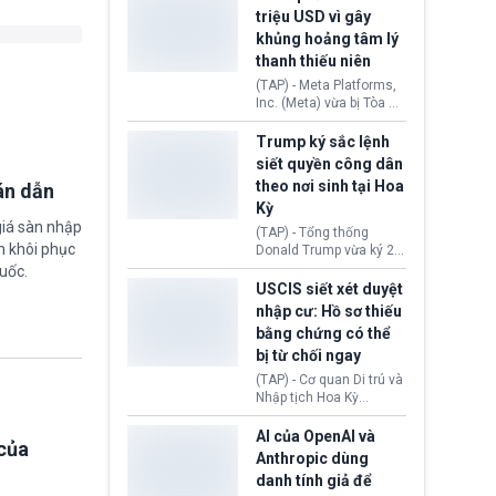
cùng lệnh cấm công
khẳng định chưa có bất
triệu USD vì gây
nghệ gần đây từ phía
kỳ thỏa thuận nào.
khủng hoảng tâm lý
Washington.
Tehran cho rằng, Hoa Kỳ
thanh thiếu niên
chỉ đang dàn dựng “màn
kịch ngoại giao” để xoa
(TAP) - Meta Platforms,
dịu căng thẳng.
Inc. (Meta) vừa bị Tòa án
bang New Mexico yêu
cầu đóng góp 567 triệu
Trump ký sắc lệnh
USD vào một quỹ khắc
siết quyền công dân
phục hậu quả. Quyết
theo nơi sinh tại Hoa
án dẫn
định này diễn ra sau khi
Kỳ
toà xác định, những nền
giá sàn nhập
tảng mạng xã hội
(TAP) - Tổng thống
(Facebook, Instagram)
m khôi phục
Donald Trump vừa ký 2
thuộc công ty gây ra
sắc lệnh hành pháp mới
uốc.
cuộc khủng hoảng sức
nhằm siết chặt chính
USCIS siết xét duyệt
khỏe tâm thần ở thanh
sách quyền công dân
nhập cư: Hồ sơ thiếu
thiếu niên.
theo nơi sinh. Động thái
bằng chứng có thể
diễn ra sau khi Tòa án
bị từ chối ngay
Tối cao Hoa Kỳ
(SCOTUS) hôm 30/7
(TAP) - Cơ quan Di trú và
tuyên bố bác bỏ, ngăn
Nhập tịch Hoa Kỳ
chính quyền thực hiện
(USCIS) vừa thay đổi quy
chính sách này.
trình xét duyệt hồ sơ
AI của OpenAI và
của
nhập cư, trao quyền cho
Anthropic dùng
viên chức từ chối ngay
danh tính giả để
những đơn không chứng