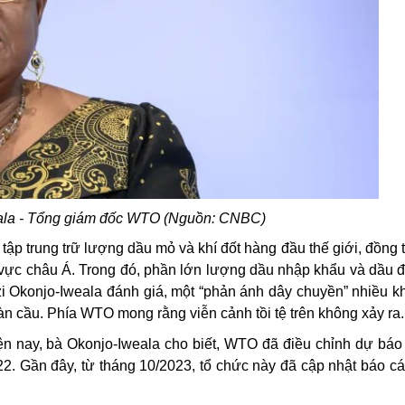
ala - Tổng giám đốc WTO (Nguồn: CNBC)
 trung trữ lượng dầu mỏ và khí đốt hàng đầu thế giới, đồng t
 vực châu Á. Trong đó, phần lớn lượng dầu nhập khẩu và dầu đ
i Okonjo-Iweala đánh giá, một “phản ánh dây chuyền” nhiều k
àn cầu. Phía WTO mong rằng viễn cảnh tồi tệ trên không xảy ra.
n nay, bà Okonjo-Iweala cho biết, WTO đã điều chỉnh dự báo
022. Gần đây, từ tháng 10/2023, tổ chức này đã cập nhật báo c