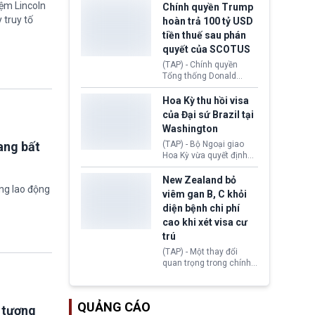
toàn y tế.
tăng lãi suất nếu lạm
iệm Lincoln
Chính quyền Trump
phát ở Hoa Kỳ không tiếp
 truy tố
hoàn trả 100 tỷ USD
tục giảm trong thời gian
tiền thuế sau phán
tới.
quyết của SCOTUS
(TAP) - Chính quyền
Tổng thống Donald
Trump đã hoàn trả
khoảng 100 tỷ USD thuế
Hoa Kỳ thu hồi visa
quan từng thu theo Đạo
của Đại sứ Brazil tại
luật Quyền hạn Kinh tế
Washington
Khẩn cấp Quốc tế
(IEEPA). Động thái này
(TAP) - Bộ Ngoại giao
ang bất
diễn ra sau phán quyết
Hoa Kỳ vừa quyết định
hồi tháng 2 bởi Tòa án
thu hồi thị thực (visa)
Tối cao Hoa Kỳ
của bà Maria Luiza
New Zealand bỏ
(SCOTUS) khi tuyên bố,
ờng lao động
Ribeiro Viotti - Đại sứ
viêm gan B, C khỏi
việc áp thuế diện rộng là
Brazil tại Washington.
diện bệnh chi phí
hoàn toàn bất hợp pháp.
Động thái trên diễn ra
cao khi xét visa cư
trong bối cảnh tranh
chấp ngoại giao giữa
trú
chính quyền Tổng thống
(TAP) - Một thay đổi
Donald Trump và chính
quan trọng trong chính
phủ cánh tả Tổng thống
sách nhập cư của New
Brazil Luiz Inácio Lula
Zealand đang mở ra
da Silva đang leo thang
thêm cơ hội cho nhiều
gay gắt.
QUẢNG CÁO
người muốn định cư. Từ
i tượng