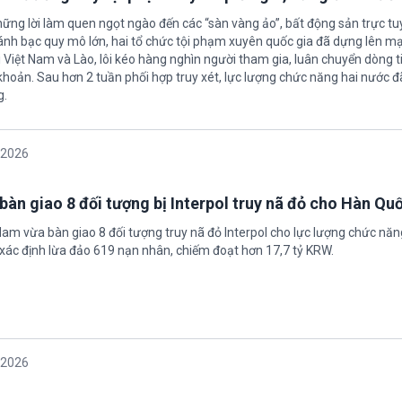
hững lời làm quen ngọt ngào đến các “sàn vàng ảo”, bất động sản trực t
nh bạc quy mô lớn, hai tổ chức tội phạm xuyên quốc gia đã dựng lên mạ
 Việt Nam và Lào, lôi kéo hàng nghìn người tham gia, luân chuyển dòng t
 khoản. Sau hơn 2 tuần phối hợp truy xét, lực lượng chức năng hai nước đ
g.
/2026
bàn giao 8 đối tượng bị Interpol truy nã đỏ cho Hàn Qu
 Nam vừa bàn giao 8 đối tượng truy nã đỏ Interpol cho lực lượng chức nă
xác định lừa đảo 619 nạn nhân, chiếm đoạt hơn 17,7 tỷ KRW.
/2026