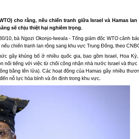
O) cho rằng, nếu chiến tranh giữa Israel và Hamas lan 
ăng sẽ chịu thiệt hại nghiêm trọng.
y 30/10, bà Ngozi Okonjo-Iweala - Tổng giám đốc WTO cảnh báo
 nếu chiến tranh lan rộng sang khu vực Trung Đông, theo CNB
hức gây khủng bố ở nhiều quốc gia, bao gồm Israel, Hoa Kỳ,
 nổi tiếng với việc từ chối công nhận nhà nước Israel và thực
công bằng tên lửa). Các hoạt động của Hamas gây nhiều thươ
ến nỗ lực hòa bình và ổn định trong khu vực.