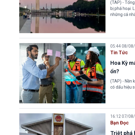
(TAP) - Tổng
bị phá hoại.
những cá nhâ
05:44 08/08
Tin Tức
Hoa Kỳ mấ
ổn?
(TAP) - Nền k
có dấu hiệu s
16:12 07/08
Bạn Đọc
Triệt phá