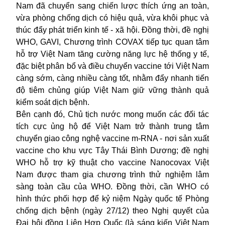
Nam đã chuyển sang chiến lược thích ứng an toàn,
vừa phòng chống dịch có hiệu quả, vừa khôi phục và
thúc đẩy phát triển kinh tế - xã hội. Đồng thời, đề nghị
WHO, GAVI, Chương trình COVAX tiếp tục quan tâm
hỗ trợ Việt Nam tăng cường năng lực hệ thống y tế,
đặc biệt phân bổ và điều chuyển vaccine tới Việt Nam
càng sớm, càng nhiều càng tốt, nhằm đẩy nhanh tiến
độ tiêm chủng giúp Việt Nam giữ vững thành quả
kiểm soát dịch bệnh.
Bên cạnh đó, Chủ tịch nước mong muốn các đối tác
tích cực ủng hộ để Việt Nam trở thành trung tâm
chuyển giao công nghệ vaccine m-RNA - nơi sản xuất
vaccine cho khu vực Tây Thái Bình Dương; đề nghị
WHO hỗ trợ kỹ thuật cho vaccine Nanocovax Việt
Nam được tham gia chương trình thử nghiệm lâm
sàng toàn cầu của WHO. Đồng thời, cần WHO có
hình thức phối hợp để kỷ niệm Ngày quốc tế Phòng
chống dịch bệnh (ngày 27/12) theo Nghị quyết của
Đại hội đồng Liên Hợp Quốc (là sáng kiến Việt Nam