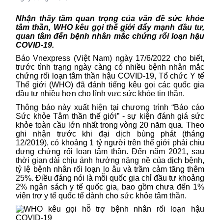
Nhận thấy tầm quan trọng của vấn đề sức khỏe
tâm thần, WHO kêu gọi thế giới đẩy mạnh đầu tư,
quan tâm đến bệnh nhân mắc chứng rối loạn hậu
COVID-19.
Báo Vnexpress (Việt Nam) ngày 17/6/2022 cho biết,
trước tình trạng ngày càng có nhiều bệnh nhân mắc
chứng rối loạn tâm thần hậu COVID-19, Tổ chức Y tế
Thế giới (WHO) đã đánh tiếng kêu gọi các quốc gia
đầu tư nhiều hơn cho lĩnh vực sức khỏe tin thần.
Thông báo này xuất hiện tại chương trình “
Báo cáo
Sức khỏe Tâm thần thế giới
” - sự kiện đánh giá sức
khỏe toàn cầu lớn nhất trong vòng 20 năm qua. Theo
ghi nhận trước khi đại dịch bùng phát (tháng
12/2019), có khoảng 1 tỷ người trên thế giới phải chịu
đựng chứng rối loạn tâm thần. Đến năm 2021, sau
thời gian dài chịu ảnh hưởng nặng nề của dịch bệnh,
tỷ lệ bệnh nhân rối loạn lo âu và trầm cảm tăng thêm
25%. Điều đáng nói là mỗi quốc gia chỉ đầu tư khoảng
2% ngân sách y tế quốc gia, bao gồm chưa đến 1%
viện trợ y tế quốc tế dành cho sức khỏe tâm thần.