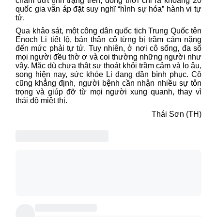
chấm dứt tình trạng trên, đồng thời chỉ ra khoảng 20
quốc gia vẫn áp đặt suy nghĩ “hình sự hóa” hành vi tự
tử.
Qua khảo sát, một công dân quốc tịch Trung Quốc tên
Enoch Li tiết lộ, bản thân cô từng bị trầm cảm nặng
đến mức phải tự tử. Tuy nhiên, ở nơi cô sống, đa số
mọi người đều thờ ơ và coi thường những người như
vậy. Mặc dù chưa thật sự thoát khỏi trầm cảm và lo âu,
song hiện nay, sức khỏe Li đang dần bình phục. Cô
cũng khẳng định, người bệnh cần nhận nhiều sự tôn
trọng và giúp đỡ từ mọi người xung quanh, thay vì
thái độ miệt thị.
Thái Sơn (TH)