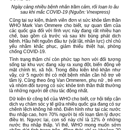
Ngày càng nhiều bệnh nhân trầm cảm, rối loạn lo âu
sau khi mắc COVID-19 (Nguồn: Vnexpress)
Cũng tại sự kiện, thành viên đơn vị sức khỏe tâm thần
WHO Mark Van Ommere cho biết, sự quan tâm của
các quốc gia đối với lĩnh vực này đang rất nhiều hạn
chế, bao gồm cả trước và sau khi bùng phát dịch
bệnh. Hầu hết nguồn đầu tư (vật lật, nhân lực) chỉ chủ
yếu nhằm khắc phục, giảm thiểu thiệt hại, phòng
chống
COVID-19
.
Tình trạng thậm chí còn phức tạp hơn với đối tượng
sống tại khu vực đang xảy ra xung đột, biến động về
mặt chính trị, xã hội. Trong điều kiện khó khăn như
vậy, cứ 5 người thì có một bệnh nhân cần hỗ trợ về
tâm lý. Cũng theo ông Van Ommeren, phụ nữ , trẻ em
và nhóm đối tượng có sức khỏe tinh thần thất thường
là những người dễ chịu tác động nhất.
Dữ kiện từ công bố của
WHO cho biết
, cơ hội tiếp cận
dịch vụ chăm sóc y tế giữa nhiều quốc gia đang có sự
chênh lệch không hề nhỏ. Điển hình như tại các nước
thu nhập cao, hơn 70% người bị rối loạn tâm lý được
điều trị. Ngược lại, con số này chỉ là 12% ở những
nước thu nhập thấp. Vì thế, WHO mong muốn sớm