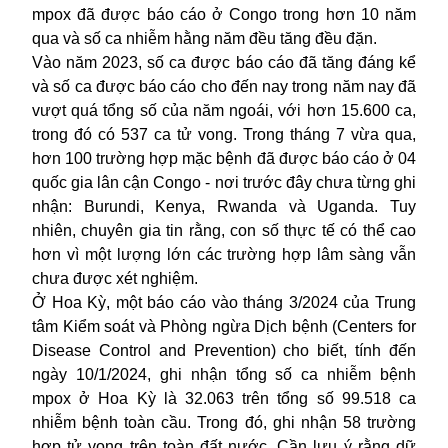
mpox đã được báo cáo ở Congo trong hơn 10 năm
qua và số ca nhiễm hằng năm đều tăng đều đặn.
Vào năm 2023, số ca được báo cáo đã tăng đáng kể
và số ca được báo cáo cho đến nay trong năm nay đã
vượt quá tổng số của năm ngoái, với hơn 15.600 ca,
trong đó có 537 ca tử vong. Trong tháng 7 vừa qua,
hơn 100 trường hợp mặc bệnh đã được báo cáo ở 04
quốc gia lân cận Congo - nơi trước đây chưa từng ghi
nhận: Burundi, Kenya, Rwanda và Uganda. Tuy
nhiên, chuyên gia tin rằng, con số thực tế có thể cao
hơn vì một lượng lớn các trường hợp lâm sàng vẫn
chưa được xét nghiệm.
Ở Hoa Kỳ, một báo cáo vào tháng 3/2024 của Trung
tâm Kiểm soát và Phòng ngừa Dịch bệnh (Centers for
Disease Control and Prevention) cho biết, tính đến
ngày 10/1/2024, ghi nhận tổng số ca nhiễm bệnh
mpox ở Hoa Kỳ là 32.063 trên tổng số 99.518 ca
nhiễm bệnh toàn cầu. Trong đó, ghi nhận 58 trường
hợp tử vong trên toàn đất nước. Cần lưu ý rằng dữ