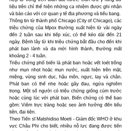
liệu trên chỉ thể hiện những ca nhiệm được ghi nhận
và báo cáo với cơ quan y tế địa phương và tiểu bang.
Thông tin từ thành phố Chicago (City of Chicago), các
triệu chứng của Mpox thường xuất hiện từ vài ngày
đến 2 tuần sau khi tiếp xúc, có thể kéo dài đến 21
ngày. Bệnh lây từ khi triệu chứng bắt đầu cho đến khi
phát ban lành và da mới hình thành, thường mất
khoảng 2 - 4 tuần.
Triệu chứng phổ biến là phát ban hoặc vết loét trông
như mụn nhọt hoặc mụn nước, xuất hiện trên mặt,
miệng, vùng sinh dục, hậu môn, ngực, tay và chân.
Phát ban có thể nhẹ hoặc gây đau, ngứa nghiêm
trọng. Một số người có triệu chứng giống cúm trước
hoặc cùng lúc với phát ban. Biến chứng có thể bao
gồm: Viêm trực tràng hoặc sẹo ảnh hưởng đến tiểu
tiện, đại tiện.
Theo Tiến sĩ Matshidiso Moeti - Giám đốc WHO ở khu
vực Châu Phi cho biết, nhiều nỗ lực đang được tiến