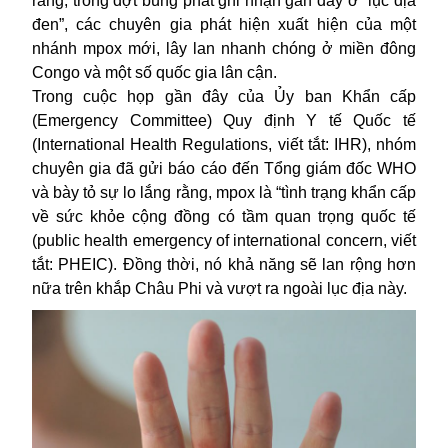
rằng, trong đợt bùng phát ghi nhận gần đây ở “lục địa
đen”, các chuyên gia phát hiện xuất hiện của một
nhánh mpox mới, lây lan nhanh chóng ở miền đông
Congo và một số quốc gia lân cận.
Trong cuộc họp gần đây của Ủy ban Khẩn cấp
(Emergency Committee) Quy định Y tế Quốc tế
(International Health Regulations, viết tắt: IHR), nhóm
chuyên gia đã gửi báo cáo đến Tổng giám đốc WHO
và bày tỏ sự lo lắng rằng, mpox là “tình trạng khẩn cấp
về sức khỏe cộng đồng có tầm quan trọng quốc tế
(public health emergency of international concern, viết
tắt: PHEIC). Đồng thời, nó khả năng sẽ lan rộng hơn
nữa trên khắp Châu Phi và vượt ra ngoài lục địa này.