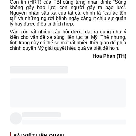
Con tin (HRT) của FBI cũng từng nhận định: “Súng
không gây bạo lực; con người gây ra bạo lực”.
Nguyên nhân sâu xa của tất cả, chính là “cái ác tồn
tại” và những người bệnh ngày càng ít chịu sự quản
lý hay được điều trị thích hợp.
Vẫn còn rất nhiều câu hỏi được đặt ra cũng như ý
kiến cho vấn đề xả súng liên tục tại Mỹ. Thế nhưng,
tình trạng này có thể sẽ mất rất nhiều thời gian để phía
chính quyền Mỹ giải quyết hiệu quả và triệt để hơn.
Hoa Phan (TH)
BÀI VIẾT LIÊN QUAN