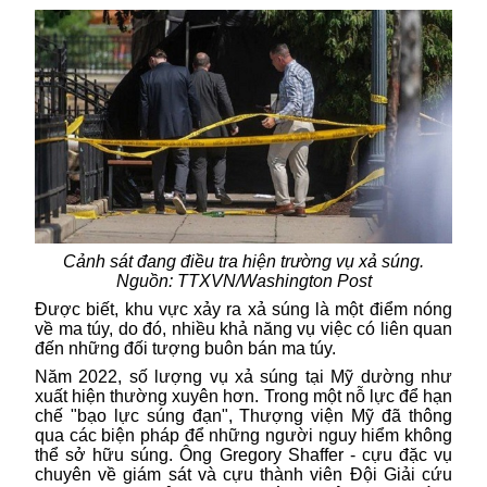
Cảnh sát đang điều tra hiện trường vụ xả súng.
Nguồn: TTXVN/Washington Post
Được
biết,
khu vực
xảy ra xả súng
là một điểm nóng
về ma túy
, do đó, nhiều khả năng vụ việc
có liên quan
đến những đối tượng buôn bán ma túy
.
Năm 2022, số lượng vụ xả súng tại Mỹ dường như
xuất hiện thường xuyên hơn. Trong một nỗ lực để hạn
chế "bạo lực súng đạn", Thượng viện Mỹ đã thông
qua các biện pháp để những người nguy hiểm không
thể sở hữu súng. Ông Gregory Shaffer - cựu đặc vụ
chuyên về giám sát và cựu thành viên Đội Giải cứu