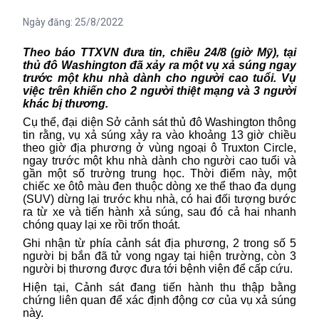
Ngày đăng:
25/8/2022
Theo
báo TTXVN đưa tin, c
hiều 24/8
(
giờ Mỹ
)
, tại
thủ đô Washington đã
xảy ra
một vụ xả súng ngay
trước một khu nhà dành cho người cao tuổi
. Vụ
việc trên
khiến cho
2 người thiệt mạng và 3 người
khác bị thương.
Cụ
thể, đại diện
Sở cảnh sát thủ đô Washington
thông
tin rằng,
vụ
xả súng xảy ra
vào khoảng 13 giờ chiều
theo giờ địa phương
ở
vùng ngoại ô Truxton Circle,
ngay trước một khu nhà dành cho người cao tuổi và
gần một số trường trung học
. Thời điểm này, m
ột
chiếc xe ôtô
màu đen
thuộc dòng xe
thể thao đa dụng
(SUV) dừng lại trước khu nhà
, có
hai đối tượng bước
ra từ xe
và tiến hành
xả súng
, sau
đó cả hai nhanh
chóng
quay lại xe rồi
trốn thoát.
Ghi
nhận từ phía cảnh sát địa phương,
2 trong số
5
người bị bắn
đã tử vong ngay tại hiện trường, còn
3
người bị
thương
được đưa tới bệnh viện
để cấp cứu
.
Hiện tại,
Cảnh sát đang tiến
hành
thu thập bằng
chứng liên
quan
để xác định động cơ của
vụ
xả súng
này.