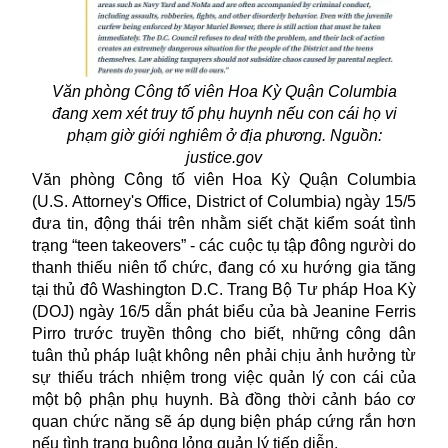
Văn phòng Công tố viên Hoa Kỳ Quận Columbia
đang xem xét truy tố phụ huynh nếu con cái họ vi
phạm giờ giới nghiêm ở địa phương. Nguồn:
justice.gov
Văn phòng Công tố viên Hoa Kỳ Quận Columbia
(U.S. Attorney's Office, District of Columbia) ngày 15/5
đưa tin, động thái trên nhằm siết chặt kiểm soát tình
trạng “teen takeovers” - các cuộc tụ tập đông người do
thanh thiếu niên tổ chức, đang có xu hướng gia tăng
tại thủ đô Washington D.C. Trang Bộ Tư pháp Hoa Kỳ
(DOJ) ngày 16/5 dẫn phát biểu của bà Jeanine Ferris
Pirro trước truyền thông cho biết, những công dân
tuân thủ pháp luật không nên phải chịu ảnh hưởng từ
sự thiếu trách nhiệm trong việc quản lý con cái của
một bộ phận phụ huynh. Bà đồng thời cảnh báo cơ
quan chức năng sẽ áp dụng biện pháp cứng rắn hơn
nếu tình trạng buông lỏng quản lý tiếp diễn.