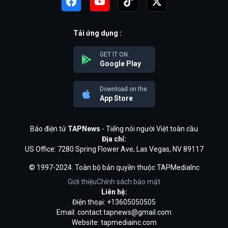
Tải ứng dụng :
GET IT ON
Google Play
Download on the
App Store
Báo điện tử
TAPNews
- Tiếng nói người Việt toàn cầu
Địa chỉ:
US Office: 7280 Spring Flower Ave, Las Vegas, NV 89117
© 1997-2024. Toàn bộ bản quyền thuộc TAPMediaInc
Giới thiệu
Chính sách bảo mật
Liên hệ:
Điện thoại: +13605050505
Email:
contact.tapnews@gmail.com
Website: tapmediainc.com