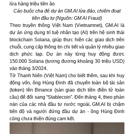
Cáo buộc cha đẻ dự án
GM.AI lừa đảo, chiếm đoạt
tiền đầu tư (Nguồn: GM AI Fraud)
Theo truyền thông Việt Nam (Vietnamnet), GM.AI là
dự án ứng dụng trí tuệ nhân tạo (AI) trên hệ sinh thái
blockchain Solana, giúp thực hiện các
giao dịch
trên
chuỗi, cung cấp thông tin chi tiết và quản lý nhiều giao
dịch phức tạp. Dự án này từng huy động được
150.000 Solana (tương đương khoảng 30 triệu USD)
vào tháng 3/2024.
Tờ Thanh Niên (Việt Nam) cho biết thêm, sau khi huy
động vốn, ông Hùng Đinh đã chuyển toàn bộ tài sản
(token) lên Binance (sàn giao dịch tiền điện tử toàn
cầu) để đổi sang “Stablecoin”. Đến tháng 4, theo phàn
nàn của các nhà đầu tư nước ngoài, GM.AI bị chậm
tiến độ và người đứng đầu dự án - ông Hùng Đinh
cũng chưa thiện đúng cam kết.