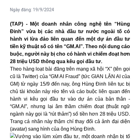
Ngày đăng:
19/9/2024
(TAP) - Một doanh nhân công nghệ tên “Hùng
Đinh” vừa bị các nhà đầu tư nước ngoài tố có
hành vi lừa đảo liên quan đến một dự án đầu tư
tiền kỹ thuật số có tên “
GM.AI”. Theo nội dung cáo
buộc, người này bị cho có hành vi chiếm đoạt hơn
28 triệu USD thông qua kêu gọi đầu tư.
Theo hàng loạt bài đăng trên mạng xã hội “X” (tên gọi
cũ là Twitter) của “GM AI Fraud” (tức GIAN LẬN AI của
GM) từ ngày 15/9 đến nay, ông Hùng Đinh liên tục bị
chủ tài khoản này réo tên và cáo buộc liên quan đến
hành vi kêu gọi đầu tư vào dự án của bản thân -
“GM.AI”, nhưng lại âm thầm chiếm đoạt (thuật ngữ
ngành này gọi là “rút thảm”) số tiền hơn 28 triệu USD.
Trang cá nhân này thậm chí thay đổi cả ảnh đại diện
(avatar) sang hình của ông Hùng Đinh.