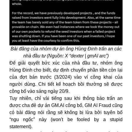
Bài đăng của nhóm dự án ông Hùng Đinh trấn an các
nhà đầu tư (Nguồn: X “dexter | gmAI arc”)
Để giải quyết bức xúc của nhà đầu tư, nhóm ông
Hùng Đinh cho biết, dự định chuyển phần tiền còn lại
của đợt bán trước (3/2024) vào ví công khai của
người dùng. Chi tiết kế hoạch bồi thường sẽ được
công bố vào sáng ngày 20/9.
Tuy nhiên, chỉ vài tiếng sau khi thông báo trấn an
được cha đẻ dự án GM.AI công bố, GM AI Fraud cũng
có bài đăng nói rằng sẽ không bị lừa bởi tuyên bố
“ngu ngốc” này (won't be fooled by a stupid
statement).