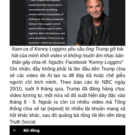
Nam ca sĩ Kenny Loggins yêu cầu ông Trump gỡ bài
hát của mình khỏi video vì không muốn âm nhạc bản
thân gây chia rẽ. Nguồn: Facebook “Kenny Loggins”
Ghi nhận, đây không phải là lần đầu tiên Trump chia
sẻ các video do AI tạo ra để đáp trả hoặc chế giễu
người chỉ trích mình. Theo báo cáo từ NBC ngày
20/10, suốt 9 tháng qua, Trump đã đăng hàng chục
video tương tự, một nửa số đó xuất hiện dày đặc vào
tháng 8 - 9. Ngoài ra còn có nhiều video mà Tổng
thống chia sẻ lại (repost) từ nhiều tài khoản mạng xã
hội khác khác, sau đó quảng bá rộng rãi lên nền tảng
Truth Social
.