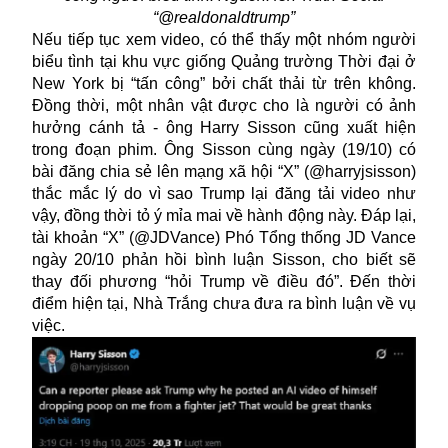
“@realdonaldtrump”
Nếu tiếp tục xem video, có thể thấy một nhóm người
biểu tình tại khu vực giống Quảng trường Thời đại ở
New York bị “tấn công” bởi chất thải từ trên không.
Đồng thời, một nhân vật được cho là người có ảnh
hưởng cánh tả - ông Harry Sisson cũng xuất hiện
trong đoạn phim. Ông Sisson cùng ngày (19/10) có
bài đăng chia sẻ lên mạng xã hội “X” (@harryjsisson)
thắc mắc lý do vì sao Trump lại đăng tải video như
vậy, đồng thời tỏ ý mỉa mai về hành động này. Đáp lại,
tài khoản “X” (@JDVance) Phó Tổng thống JD Vance
ngày 20/10 phản hồi bình luận Sisson, cho biết sẽ
thay đối phương “hỏi Trump về điều đó”. Đến thời
điểm hiện tại, Nhà Trắng chưa đưa ra bình luận về vụ
việc.