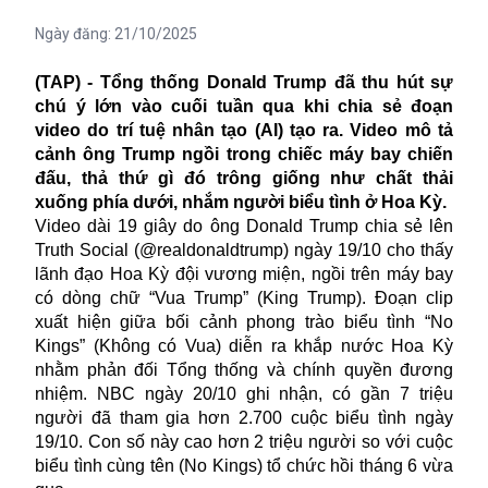
Ngày đăng:
21/10/2025
(TAP) - Tổng thống Donald Trump đã thu hút sự
chú ý lớn vào cuối tuần qua khi chia sẻ đoạn
video do trí tuệ nhân tạo (AI) tạo ra. Video mô tả
cảnh ông Trump ngồi trong chiếc máy bay chiến
đấu, thả thứ gì đó trông giống như chất thải
xuống phía dưới, nhắm người biểu tình ở Hoa Kỳ.
Video dài 19 giây do ông Donald Trump chia sẻ lên
Truth Social (@realdonaldtrump) ngày 19/10 cho thấy
lãnh đạo Hoa Kỳ đội vương miện, ngồi trên máy bay
có dòng chữ “Vua Trump” (King Trump). Đoạn clip
xuất hiện giữa bối cảnh phong trào biểu tình “No
Kings” (Không có Vua) diễn ra khắp nước Hoa Kỳ
nhằm phản đối Tổng thống và chính quyền đương
nhiệm. NBC ngày 20/10 ghi nhận, có gần 7 triệu
người đã tham gia hơn 2.700 cuộc biểu tình ngày
19/10. Con số này cao hơn 2 triệu người so với cuộc
biểu tình cùng tên (No Kings) tổ chức hồi tháng 6 vừa