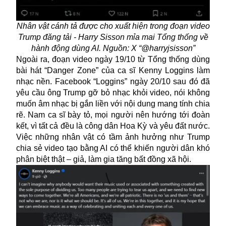
Nhân vật cánh tả được cho xuất hiện trong đoạn video
Trump đăng tải - Harry Sisson mỉa mai Tổng thống về
hành động dùng AI. Nguồn: X “@harryjsisson”
Ngoài ra, đoạn video ngày 19/10 từ Tổng thống dùng
bài hát “Danger Zone” của ca sĩ Kenny Loggins làm
nhạc nền. Facebook “Loggins” ngày 20/10 sau đó đã
yêu cầu ông Trump gỡ bỏ nhạc khỏi video, nói không
muốn âm nhạc bị gắn liền với nội dung mang tính chia
rẽ. Nam ca sĩ bày tỏ, mọi người nên hướng tới đoàn
kết, vì tất cả đều là công dân Hoa Kỳ và yêu đất nước.
Việc những nhân vật có tầm ảnh hưởng như Trump
chia sẻ video tạo bằng AI có thể khiến người dân khó
phân biệt thật – giả, làm gia tăng bất đồng xã hội.