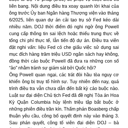
liên bang. Nội dung điều tra xoay quanh lời khai của
ông trước Ủy ban Ngân hàng Thượng viện vào tháng
6/2025, liên quan dự án cải tạo trụ sở Fed kéo dài
nhiều năm. DOJ thời điểm đó nghi ngờ ông Powell
cung cấp thông tin sai lệch hoặc thiếu trung thực về
tổng chi phí thực tế, lẫn tiến độ dự án. Điều tra viên
đặt nghi vấn: liệu Fed có che giấu việc sử dụng sai
mục đích hàng trăm triệu USD ngân sách hay không,
đồng thời cáo buộc Powell đã đưa ra những con số
“ảo” nhằm tránh sự giám sát bởi Quốc hội?
Ông Powell quan ngại, các trát đòi hầu tòa nguy cơ
khiến ông bị truy tố hình sự. Tuy nhiên đến nay, quá
trình điều tra vẫn chưa dẫn đến bất kỳ cáo buộc nào.
Luật sư đại diện Chủ tịch Fed đã đề nghị Tòa án Hoa
Kỳ Quận Columbia hủy lệnh triệu tập bắt buộc ở
những phiên điều trần kín. Thẩm phán Boasberg chấp
thuận yêu cầu, công bố quyết định này vào tháng 3.
Sau phán quyết, công tố viên đại diện DOJ – bà