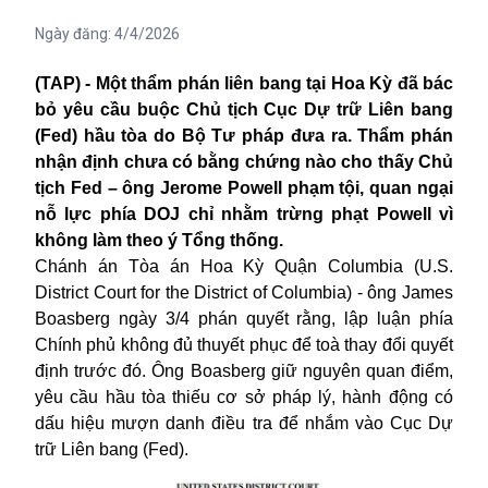
Ngày đăng:
4/4/2026
(TAP) - Một thẩm phán liên bang tại Hoa Kỳ đã bác
bỏ yêu cầu buộc Chủ tịch Cục Dự trữ Liên bang
(Fed) hầu tòa do Bộ Tư pháp đưa ra. Thẩm phán
nhận định chưa có bằng chứng nào cho thấy Chủ
tịch Fed – ông Jerome Powell phạm tội, quan ngại
nỗ lực phía DOJ chỉ nhằm trừng phạt Powell vì
không làm theo ý Tổng thống.
Chánh án Tòa án Hoa Kỳ Quận Columbia (U.S.
District Court for the District of Columbia) - ông James
Boasberg ngày 3/4 phán quyết rằng, lập luận phía
Chính phủ không đủ thuyết phục để toà thay đổi quyết
định trước đó. Ông Boasberg giữ nguyên quan điểm,
yêu cầu hầu tòa thiếu cơ sở pháp lý, hành động có
dấu hiệu mượn danh điều tra để nhắm vào Cục Dự
trữ Liên bang (Fed).