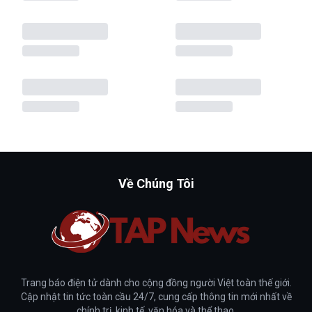
Về Chúng Tôi
Trang báo điện tử dành cho cộng đồng người Việt toàn thế giới.
Cập nhật tin tức toàn cầu 24/7, cung cấp thông tin mới nhất về
chính trị, kinh tế, văn hóa và thể thao.