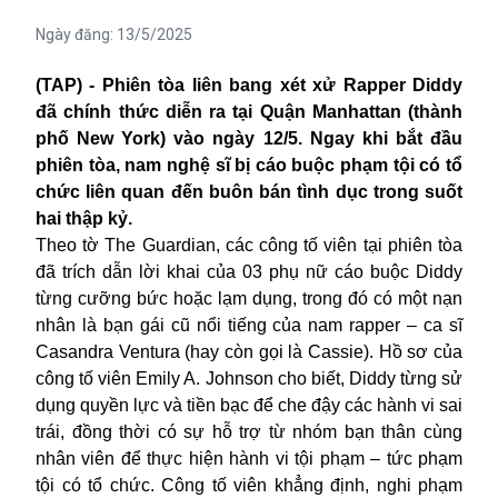
Ngày đăng:
13/5/2025
(TAP) - Phiên tòa liên bang xét xử Rapper Diddy
đã chính thức diễn ra tại Quận Manhattan (thành
phố New York) vào ngày 12/5. Ngay khi bắt đầu
phiên tòa, nam nghệ sĩ bị cáo buộc phạm tội có tổ
chức liên quan đến buôn bán tình dục trong suốt
hai thập kỷ.
Theo tờ The Guardian, các công tố viên tại phiên tòa
đã trích dẫn lời khai của 03 phụ nữ cáo buộc Diddy
từng cưỡng bức hoặc lạm dụng, trong đó có một nạn
nhân là bạn gái cũ nổi tiếng của nam rapper – ca sĩ
Casandra Ventura (hay còn gọi là Cassie). Hồ sơ của
công tố viên Emily A. Johnson cho biết, Diddy từng sử
dụng quyền lực và tiền bạc để che đậy các hành vi sai
trái, đồng thời có sự hỗ trợ từ nhóm bạn thân cùng
nhân viên để thực hiện hành vi tội phạm – tức phạm
tội có tổ chức. Công tố viên khẳng định, nghi phạm