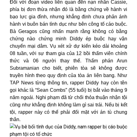
Đối với đoạn video liên quan đến nạn nhân Cassie,
phía bị đơn thừa nhận đó là bằng chứng về hành vi
bạo lực gia đình, nhưng khẳng định chưa phản ánh
hành vi buôn bán tình dục như bên công tố cáo buộc.
Bà Geragos cũng nhấn mạnh rằng không có bằng
chứng nào chứng minh Diddy ép buộc hay vận
chuyển mại dâm. Vụ xét xử dự kiến kéo dài khoảng
08 tuần, với sự tham gia của 12 bồi thẩm viên chính
thức và 06 người thay thế. Thẩm phán Arun
Subramanian cho biết, phiên tòa sẽ không được
truyền hình theo quy định của tòa án liên bang. Như
TAP News từng thông tin, rapper Diddy hay còn tên
gọi khác là “Sean Combs” (55 tuổi) bị bắt vào tháng 9
năm ngoái. Nghi phạm đã từ chối thỏa thuận nhận tội
cũng như khẳng định không làm gì sai trái. Nếu bị kết
tội, rapper này có thể phải đối mặt với án tù chung
thân.