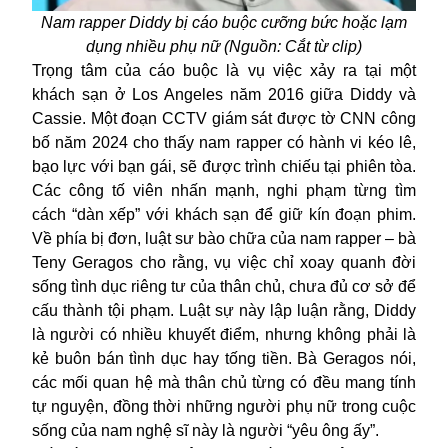
Nam rapper Diddy bị cáo buộc cưỡng bức hoặc lạm
dụng nhiều phụ nữ (Nguồn: Cắt từ clip)
Trọng tâm của cáo buộc là vụ việc xảy ra tại một
khách sạn ở Los Angeles năm 2016 giữa Diddy và
Cassie. Một đoạn CCTV giám sát được tờ CNN công
bố năm 2024 cho thấy nam rapper có hành vi kéo lê,
bạo lực với bạn gái, sẽ được trình chiếu tại phiên tòa.
Các công tố viên nhấn mạnh, nghi phạm từng tìm
cách “dàn xếp” với khách sạn để giữ kín đoạn phim.
Về phía bị đơn, luật sư bào chữa của nam rapper – bà
Teny Geragos cho rằng, vụ việc chỉ xoay quanh đời
sống tình dục riêng tư của thân chủ, chưa đủ cơ sở để
cấu thành tội phạm. Luật sự này lập luận rằng, Diddy
là người có nhiều khuyết điểm, nhưng không phải là
kẻ buôn bán tình dục hay tống tiền. Bà Geragos nói,
các mối quan hệ mà thân chủ từng có đều mang tính
tự nguyện, đồng thời những người phụ nữ trong cuộc
sống của nam nghệ sĩ này là người “yêu ông ấy”.