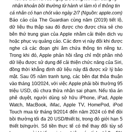
nhận khoản bồi thường từ hành vi làm rò rỉ thông tin
cá nhân có hạn chót vào ngày 2/7 (Nguồn: apple.com)
Báo cáo của The Guardian cùng năm (2019) tiết lộ,
dữ liệu thu thập sau đó được cho được chia sẻ cho
bên thứ trung gian của Apple nhằm cải thiện dịch vụ
hoặc phục vụ quảng cáo. Các đơn vị này đôi khi được
nghe cả các đoạn ghi âm chứa thông tin riêng tư.
Trong khi đó, Apple phản hồi rằng chỉ một phần nhỏ
dữ liệu được sử dụng để cải thiện chức năng của Siri,
đồng thời khẳng định dữ liệu này đã được xử lý bảo
mật. Sau 05 năm tranh tụng, các bên đạt thỏa thuận
vào tháng 10/2024, với việc Apple phải bồi thường 95
triệu USD, dù chưa thừa nhận sai phạm. Nếu tòa án
phê duyệt, người dùng sở hữu iPhone, iPad, Apple
Watch, MacBook, iMac, Apple TV, HomePod, iPod
Touch mua từ tháng 9/2014 đến năm 2024 có thể đòi
bồi thường tối đa 20 USD/thiết bị, trong đó giới hạn 5
thiết bị/người. Số tiền thực tế có thể thay đổi tùy số