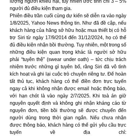
lượng người khiếu nại, tuy nhiên ước tính chỉ 3 – 5%
người đủ điều kiện tham gia.
Phiên điều trần cuối cùng dự kiến sẽ diễn ra vào ngày
1/8/2025, Yahoo News thông tin. Như đã đề cập, nếu
khách hàng của hãng sở hữu hoặc mua thiết bị có hỗ
trợ Siri từ ngày 17/9/2014 đến 31/12/2024, họ có thể
đủ điều kiện nhận bồi thường. Tuy nhiên, một trong số
những điều kiện quan trọng khác là người sở hữu
phải “tuyên thệ” (swear under oath) – tức chịu trách
nhiệm trước những gì tuyên bố, rằng Siri đã vô tình
kích hoạt và ghi lại cuộc trò chuyện riêng tư. Để hoàn
tất thủ tục, khách hàng có thể điền đơn trực tuyến
ngay cả khi không nhận được email hoặc thông báo,
với hạn chót là vào ngày 2/7/2025. Khi toà án giữ
nguyên quyết định và không ghi nhận kháng cáo từ
nguyên đơn, tiền bồi thường sẽ được chuyển đến
người dùng trong thời gian ngắn. Nếu chưa nhận
được thông báo, khách hàng có thể gửi yêu cầu trực
tuyến về địa chỉ: