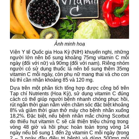
Ảnh minh hoạ
Viện Y tế Quốc gia Hoa
Kỳ
(NIH)
khuyến nghị
, những
người lớn nên bổ sung
khoảng
75mg vitamin C mỗi
ngày (đối với nữ) và 90mg
(
đối với nam). Riêng
nhóm
người có
sử dụng thuốc lá
nên bổ
sung
thêm 35mg
vitamin
C
mỗi ngày, còn
phụ nữ mang thai và cho con
bú thì
cần
nhận
khoảng
85 và 120 mg.
Dựa
trên
một phân tích tổng hợp được công bố trên
Tạp chí Nutrients
(Hoa Kỳ),
sử dụng
vitamin
C đúng
cách
có thể giúp người
bệnh nhanh chóng
phục hồi
,
rút ngắn
thời gian nằm viện chăm sóc đặc biệt khoảng
8% và giảm
t
hời gian thở máy cho bệnh nhân xuống
18,2%
.
Đặc
biệt, nếu bệnh nhân mắc chứng
Scorbut
do thiếu hụt vitamin C
sẽ cải thiện triệu chứng trong
vòng 48 giờ và hồi phục hoàn toàn trong vòng 14
ngày
nếu bổ sung
1 đến 2g vitamin C mỗi
ngày (
trong
2 – 3
ngày đầu điều trị
bệnh) và dùng
500mg mỗi