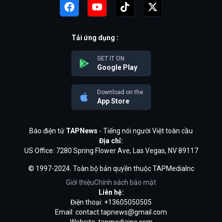
Tải ứng dụng :
GET IT ON
Google Play
Download on the
App Store
Báo điện tử
TAPNews
- Tiếng nói người Việt toàn cầu
Địa chỉ:
US Office: 7280 Spring Flower Ave, Las Vegas, NV 89117
© 1997-2024. Toàn bộ bản quyền thuộc TAPMediaInc
Giới thiệu
Chính sách bảo mật
Liên hệ:
Điện thoại: +13605050505
Email:
contact.tapnews@gmail.com
Website: tapmediainc.com