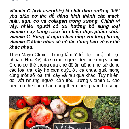
Vitamin C (
axit ascorbic
) là chất
dinh dưỡng thiết
yếu giúp
cơ thể dễ
dàng
hình thành các mạch
máu, sụn, cơ và collagen trong xương. Chính
vì
vậy, nhiều người có xu hướng bổ sung loại
vitamin này bằng cách ăn nhiều thực phẩm chứa
vitamin C. Song, ít người biết rằng với từng lượng
vitamin C khác nhau sẽ có tác dụng bảo vệ cơ thể
khác nhau.
Theo Mayo Clinic
- T
rung tâm
Y
tế
H
ọc thuật phi lợi
nhuận
(Hoa Kỳ),
đa số
mọi người đều bổ
sung
vitamin
C ch
o cơ thể
thông qua chế độ ăn uống
như sử dụng
các loại trái
cây họ cam quýt, ớt, cà chua
,
quả mọng
cùng một
số
loại trái cây và rau quả khác.
Tuy nhiên,
đ
ối với những người cần liều lượng vitamin C cao
hơn, có thể cân nhắc dùng
thêm
thực phẩm bổ sung.