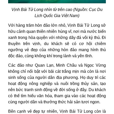
Vịnh Bái Tử Long nhìn từ trên cao (Nguồn: Cục Du
Lịch Quốc Gia Việt Nam)
Với hàng trăm hòn đảo lớn nhỏ, Vịnh
Bái Tử Long
sở
hữu cảnh quan thiên nhiên hùng vĩ, nơi mà nước biển
xanh trong hòa quyện với những dãy đá vôi kỳ thú. Đi
thuyền trên vịnh, du khách sẽ có cơ hội chiêm
ngưỡng vẻ đẹp của những hòn đảo mang hình thù
độc đáo, cùng không khí trong lành và yên tĩnh.
Các đảo như Quan Lạn, Minh Châu và Ngọc Vừng
không chỉ nổi bật với bãi cát trắng mịn mà còn là nơi
sinh sống của người dân địa phương. Họ duy trì các
hoạt động nông nghiệp và nuôi trồng thủy sản, tạo
nên bức tranh sinh động về đời sống ở đây. Du khách
có thể tìm hiểu văn hóa, tham gia vào các hoạt động
cùng người dân và thưởng thức hải sản tươi ngon.
Bên cạnh vẻ đẹp tự nhiên, Vịnh Bái Tử Long còn là