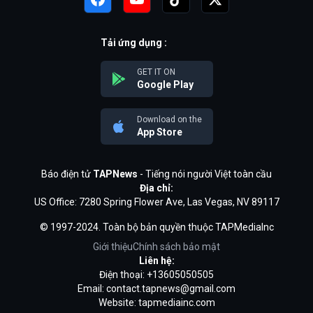
Tải ứng dụng :
GET IT ON
Google Play
Download on the
App Store
Báo điện tử
TAPNews
- Tiếng nói người Việt toàn cầu
Địa chỉ:
US Office: 7280 Spring Flower Ave, Las Vegas, NV 89117
© 1997-2024. Toàn bộ bản quyền thuộc TAPMediaInc
Giới thiệu
Chính sách bảo mật
Liên hệ:
Điện thoại: +13605050505
Email:
contact.tapnews@gmail.com
Website: tapmediainc.com