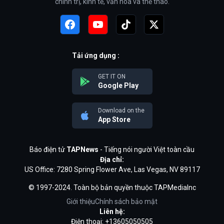
chính trị, kinh tế, văn hóa và thể thao.
Tải ứng dụng :
GET IT ON
Google Play
Download on the
App Store
Báo điện tử
TAPNews
- Tiếng nói người Việt toàn cầu
Địa chỉ:
US Office: 7280 Spring Flower Ave, Las Vegas, NV 89117
© 1997-2024. Toàn bộ bản quyền thuộc TAPMediaInc
Giới thiệu
Chính sách bảo mật
Liên hệ:
Điện thoại: +13605050505