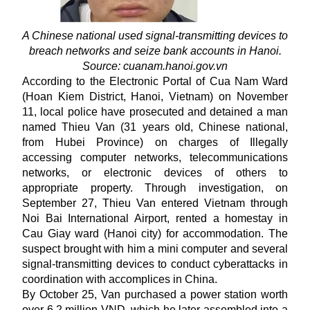
A Chinese national used signal-transmitting devices to
breach networks and seize bank accounts in Hanoi.
Source: cuanam.hanoi.gov.vn
According to the Electronic Portal of Cua Nam Ward
(Hoan Kiem District, Hanoi, Vietnam) on November
11, local police have prosecuted and detained a man
named Thieu Van (31 years old, Chinese national,
from Hubei Province) on charges of Illegally
accessing computer networks, telecommunications
networks, or electronic devices of others to
appropriate property. Through investigation, on
September 27, Thieu Van entered
Vietnam
through
Noi Bai International Airport, rented a homestay in
Cau Giay ward (Hanoi city) for accommodation. The
suspect brought with him a mini computer and several
signal-transmitting devices to conduct cyberattacks in
coordination with accomplices in China.
By October 25, Van purchased a power station worth
over 6.2 million VND, which he later assembled into a