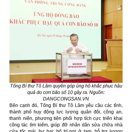
Tổng Bí thư Tô Lâm quyên góp ủng hộ khắc phục hậu
quả do cơn bão số 10 gây ra. Nguồn:
DANGCONGSAN.VN
Bên cạnh đó, Tổng Bí thư Tô Lâm yêu cầu các tỉnh,
thành phố huy động lực lượng quân đội, công an,
thanh niên, phương tiện phối hợp tích cực triển khai
công tác tìm kiếm, giúp đỡ nhân dân sửa chữa nhà
cửa tốc mái, hư hại; bố trí nơi ở tạm, hỗ trợ lương