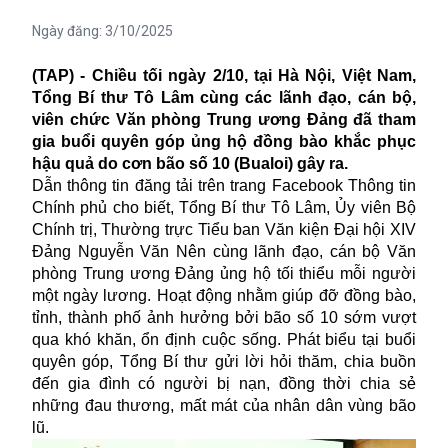
Ngày đăng:
3/10/2025
(TAP) - Chiều tối ngày 2/10, tại Hà Nội, Việt Nam,
Tổng Bí thư Tô Lâm cùng các lãnh đạo, cán bộ,
viên chức Văn phòng Trung ương Đảng đã tham
gia buổi quyên góp ủng hộ đồng bào khắc phục
hậu quả do cơn bão số 10 (Bualoi) gây ra.
Dẫn thông tin đăng tải trên trang Facebook Thông tin
Chính phủ cho biết, Tổng Bí thư Tô Lâm, Ủy viên Bộ
Chính trị, Thường trực Tiểu ban Văn kiện Đại hội XIV
Đảng Nguyễn Văn Nên cùng lãnh đạo, cán bộ Văn
phòng Trung ương Đảng ủng hộ tối thiểu mỗi người
một ngày lương. Hoạt động nhằm giúp đỡ đồng bào,
tỉnh, thành phố ảnh hưởng bởi
bão số 10
sớm vượt
qua khó khăn, ổn định cuộc sống. Phát biểu tại buổi
quyên góp, Tổng Bí thư gửi lời hỏi thăm, chia buồn
đến gia đình có người bị nạn, đồng thời chia sẻ
những đau thương, mất mát của nhân dân vùng bão
lũ.