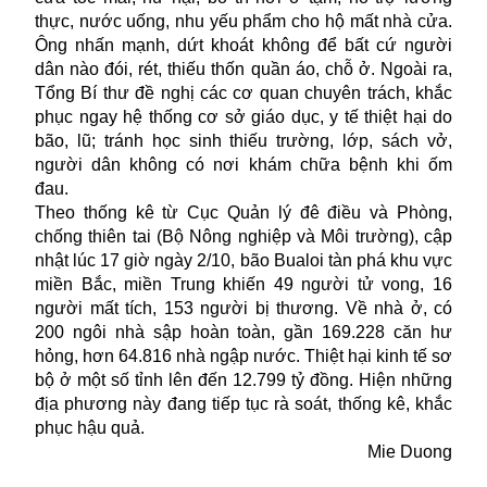
thực, nước uống, nhu yếu phẩm cho hộ mất nhà cửa.
Ông nhấn mạnh, dứt khoát không để bất cứ người
dân nào đói, rét, thiếu thốn quần áo, chỗ ở. Ngoài ra,
Tổng Bí thư đề nghị các cơ quan chuyên trách, khắc
phục ngay hệ thống cơ sở giáo dục, y tế thiệt hại do
bão, lũ; tránh học sinh thiếu trường, lớp, sách vở,
người dân không có nơi khám chữa bệnh khi ốm
đau.
Theo thống kê từ Cục Quản lý đê điều và Phòng,
chống thiên tai (Bộ Nông nghiệp và Môi trường), cập
nhật lúc 17 giờ ngày 2/10, bão Bualoi tàn phá khu vực
miền Bắc, miền Trung khiến 49 người tử vong, 16
người mất tích, 153 người bị thương. Về nhà ở, có
200 ngôi nhà sập hoàn toàn, gần 169.228 căn hư
hỏng, hơn 64.816 nhà ngập nước. Thiệt hại kinh tế sơ
bộ ở một số tỉnh lên đến 12.799 tỷ đồng. Hiện những
địa phương này đang tiếp tục rà soát, thống kê, khắc
phục hậu quả.
Mie Duong