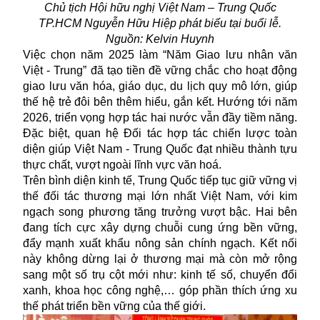
Chủ tịch Hội hữu nghị Việt Nam – Trung Quốc
TP.HCM Nguyễn Hữu Hiệp phát biểu tại buổi lễ.
Nguồn: Kelvin Huynh
Việc chọn năm 2025 làm “Năm Giao lưu nhân văn
Việt - Trung” đã tạo tiền đề vững chắc cho hoạt động
giao lưu văn hóa, giáo dục, du lịch quy mô lớn, giúp
thế hệ trẻ đôi bên thêm hiểu, gắn kết. Hướng tới năm
2026, triển vọng hợp tác hai nước vẫn đầy tiềm năng.
Đặc biệt,
quan hệ Đối tác
hợp tác chiến lược toàn
diện giúp Việt Nam - Trung Quốc đạt nhiều thành tựu
thực chất, vượt ngoài lĩnh vực văn hoá.
Trên bình diện kinh tế, Trung Quốc tiếp tục giữ vững vị
thế đối tác thương mại lớn nhất Việt Nam, với kim
ngạch song phương tăng trưởng vượt bậc. Hai bên
đang tích cực xây dựng chuỗi cung ứng bền vững,
đẩy mạnh xuất khẩu nông sản chính ngạch. Kết nối
này không dừng lại ở thương mại mà còn mở rộng
sang một số trụ cột mới như: kinh tế số, chuyển đổi
xanh, khoa học công nghệ,… góp phần thích ứng xu
thế phát triển bền vững của thế giới.