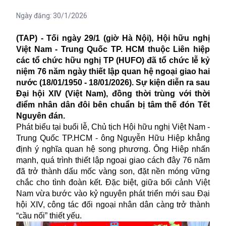
Ngày đăng:
30/1/2026
(TAP) - Tối ngày 29/1 (giờ Hà Nội), Hội hữu nghị
Việt Nam - Trung Quốc TP. HCM thuộc Liên hiệp
các tổ chức hữu nghị TP (HUFO) đã tổ chức lễ kỷ
niệm 76 năm ngày thiết lập quan hệ ngoại giao hai
nước (18/01/1950 - 18/01/2026). Sự kiện diễn ra sau
Đại hội XIV (Việt Nam), đồng thời trùng với thời
điểm nhân dân đôi bên chuẩn bị tâm thế đón Tết
Nguyên đán.
Phát biểu tại buổi lễ, Chủ tịch Hội hữu nghị Việt Nam -
Trung Quốc TP.HCM - ông Nguyễn Hữu Hiệp khẳng
định ý nghĩa quan hệ song phương. Ông Hiệp nhấn
mạnh, quá trình thiết lập ngoại giao cách đây 76 năm
đã trở thành dấu mốc vàng son, đặt nền móng vững
chắc cho tình đoàn kết. Đặc biệt, giữa bối cảnh Việt
Nam vừa bước vào kỷ nguyên phát triển mới sau Đại
hội XIV, công tác đối ngoại nhân dân càng trở thành
“cầu nối” thiết yếu.