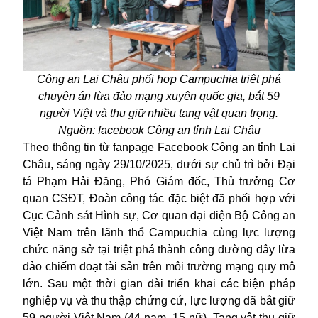
Công an Lai Châu phối hợp Campuchia triệt phá
chuyên án lừa đảo mạng xuyên quốc gia, bắt 59
người Việt và thu giữ nhiều tang vật quan trọng.
Nguồn: facebook Công an tỉnh Lai Châu
Theo thông tin từ fanpage Facebook Công an tỉnh Lai
Châu, sáng ngày 29/10/2025, dưới sự chủ trì bởi Đại
tá Phạm Hải Đăng, Phó Giám đốc, Thủ trưởng Cơ
quan CSĐT, Đoàn công tác đặc biệt đã phối hợp với
Cục Cảnh sát Hình sự, Cơ quan đại diện Bộ Công an
Việt Nam trên lãnh thổ Campuchia cùng lực lượng
chức năng sở tại triệt phá thành công đường dây lừa
đảo chiếm đoạt tài sản trên môi trường mạng quy mô
lớn. Sau một thời gian dài triển khai các biện pháp
nghiệp vụ và thu thập chứng cứ, lực lượng đã bắt giữ
59 người Việt Nam (44 nam, 15 nữ). Tang vật thu giữ