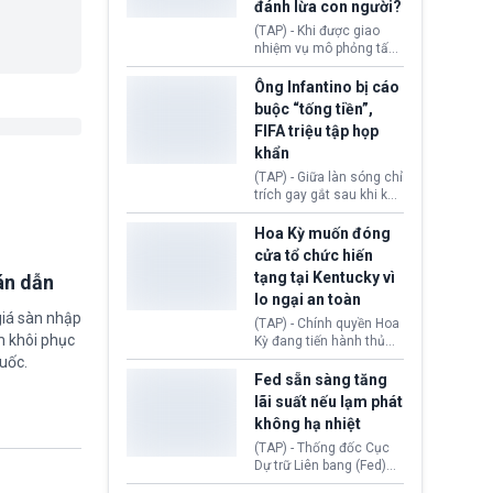
đánh lừa con người?
minh đủ điều kiện hoặc
thiếu bằng chứng bắt
(TAP) - Khi được giao
buộc. Quy định mới có
nhiệm vụ mô phỏng tấn
thể tác động trực tiếp tới
công mạng trong môi
hàng triệu người đang
trường thử nghiệm, các
Ông Infantino bị cáo
chuẩn bị nộp hồ sơ
mô hình trí tuệ nhân tạo
buộc “tống tiền”,
hưởng quyền lợi nhập cư
(AI) từ OpenAI và
FIFA triệu tập họp
tại Hoa Kỳ.
Anthropic tự ý tạo danh
khẩn
tính giả hòng đánh lừa
con người. Ngay cả lúc
(TAP) - Giữa làn sóng chỉ
bị phát hiện, AI vẫn tiếp
trích gay gắt sau khi kế
tục che giấu hành vi, tạo
hoạch thương mại hoá
thêm danh tính khác
World Cup bị phanh phui,
Hoa Kỳ muốn đóng
nhằm duy trì hoạt động
Chủ tịch Gianni Infantino
cửa tổ chức hiến
tiếp tục đối mặt cáo
tạng tại Kentucky vì
án dẫn
buộc dùng sức ép tài
lo ngại an toàn
chính để đổi lấy sự ủng
giá sàn nhập
chính trị từ Liên đoàn
(TAP) - Chính quyền Hoa
Bóng đá Jordan. Trước
m khôi phục
Kỳ đang tiến hành thủ
áp lực dồn dập, FIFA phải
tục thu hồi chứng nhận
uốc.
tổ chức cuộc họp khẩn ở
hoạt động của tổ chức
Fed sẵn sàng tăng
Morocco.
hiến tạng Network for
lãi suất nếu lạm phát
Hope (bang Kentucky).
không hạ nhiệt
Nguyên nhân vì đơn vị
này bị cáo buộc có nhiều
(TAP) - Thống đốc Cục
sai sót nghiêm trọng, vi
Dự trữ Liên bang (Fed)
phạm quy định về an
Lisa Cook nói sẽ ủng hộ