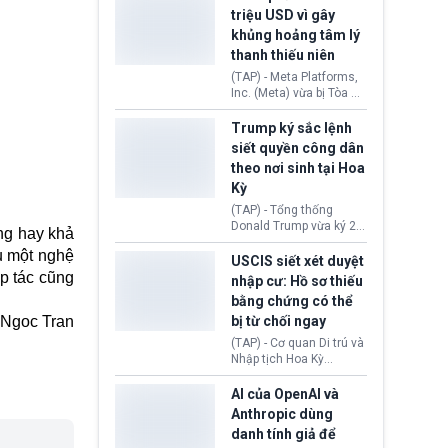
cùng lệnh cấm công
khẳng định chưa có bất
triệu USD vì gây
nghệ gần đây từ phía
kỳ thỏa thuận nào.
khủng hoảng tâm lý
Washington.
Tehran cho rằng, Hoa Kỳ
thanh thiếu niên
chỉ đang dàn dựng “màn
kịch ngoại giao” để xoa
(TAP) - Meta Platforms,
dịu căng thẳng.
Inc. (Meta) vừa bị Tòa án
bang New Mexico yêu
cầu đóng góp 567 triệu
Trump ký sắc lệnh
USD vào một quỹ khắc
siết quyền công dân
phục hậu quả. Quyết
theo nơi sinh tại Hoa
định này diễn ra sau khi
Kỳ
toà xác định, những nền
tảng mạng xã hội
(TAP) - Tổng thống
(Facebook, Instagram)
Donald Trump vừa ký 2
ng hay khả
thuộc công ty gây ra
sắc lệnh hành pháp mới
cuộc khủng hoảng sức
ếu một nghệ
nhằm siết chặt chính
USCIS siết xét duyệt
khỏe tâm thần ở thanh
sách quyền công dân
p tác cũng
nhập cư: Hồ sơ thiếu
thiếu niên.
theo nơi sinh. Động thái
bằng chứng có thể
diễn ra sau khi Tòa án
Ngoc Tran
bị từ chối ngay
Tối cao Hoa Kỳ
(SCOTUS) hôm 30/7
(TAP) - Cơ quan Di trú và
tuyên bố bác bỏ, ngăn
Nhập tịch Hoa Kỳ
chính quyền thực hiện
(USCIS) vừa thay đổi quy
chính sách này.
trình xét duyệt hồ sơ
AI của OpenAI và
nhập cư, trao quyền cho
Anthropic dùng
viên chức từ chối ngay
danh tính giả để
những đơn không chứng