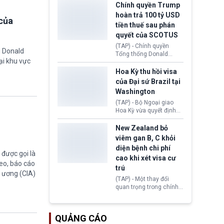
toàn y tế.
tăng lãi suất nếu lạm
Chính quyền Trump
phát ở Hoa Kỳ không tiếp
hoàn trả 100 tỷ USD
của
tục giảm trong thời gian
tiền thuế sau phán
tới.
quyết của SCOTUS
(TAP) - Chính quyền
g Donald
Tổng thống Donald
ại khu vực
Trump đã hoàn trả
khoảng 100 tỷ USD thuế
Hoa Kỳ thu hồi visa
quan từng thu theo Đạo
của Đại sứ Brazil tại
luật Quyền hạn Kinh tế
Washington
Khẩn cấp Quốc tế
(IEEPA). Động thái này
(TAP) - Bộ Ngoại giao
diễn ra sau phán quyết
Hoa Kỳ vừa quyết định
hồi tháng 2 bởi Tòa án
thu hồi thị thực (visa)
Tối cao Hoa Kỳ
của bà Maria Luiza
New Zealand bỏ
(SCOTUS) khi tuyên bố,
Ribeiro Viotti - Đại sứ
viêm gan B, C khỏi
việc áp thuế diện rộng là
Brazil tại Washington.
diện bệnh chi phí
hoàn toàn bất hợp pháp.
Động thái trên diễn ra
được gọi là
cao khi xét visa cư
trong bối cảnh tranh
eo, báo cáo
chấp ngoại giao giữa
trú
g ương (CIA)
chính quyền Tổng thống
(TAP) - Một thay đổi
Donald Trump và chính
quan trọng trong chính
phủ cánh tả Tổng thống
sách nhập cư của New
Brazil Luiz Inácio Lula
Zealand đang mở ra
da Silva đang leo thang
thêm cơ hội cho nhiều
gay gắt.
QUẢNG CÁO
người muốn định cư. Từ