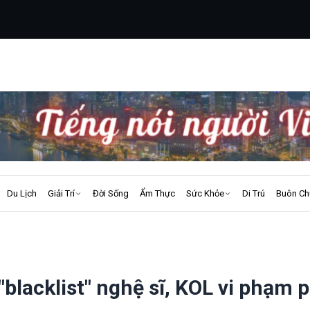
Du Lịch
Giải Trí
Đời Sống
Ẩm Thực
Sức Khỏe
Di Trú
Buôn Ch
"blacklist" nghệ sĩ, KOL vi phạm 