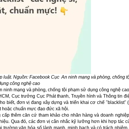
háp luật. Nguồn: Facebook Cục
An ninh mạng và phòng, chống t
dụng công nghệ cao
c An ninh mạng và phòng, chống tội phạm sử dụng công nghệ ca
 HCM, Cục trưởng Cục Phát thanh, Truyền hình và Thông tin đi
 biết, đơn vị đang xây dựng và triển khai cơ chế "blacklist"
ật hoặc chuẩn mực đạo đức xã hội.
 cấp thêm căn cứ tham khảo cho nhãn hàng và doanh nghiệp
g hiệu. Qua đó, các đơn vị cân nhắc kỹ lưỡng hơn khi hợp tác 
 trường văn hóa số lành mạnh, minh bạch và có trách nhiệm