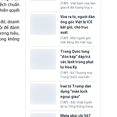
động tại Việt Nam và
(TAP) - Việt Nam vừa bàn
lệch chuẩn
Lào, lôi kéo hàng nghìn
giao 8 đối tượng truy nã
hiện quyết
người tham gia, luân
đỏ Interpol cho lực lượng
chuyển dòng tiền qua
chức năng Hàn Quốc.
Vừa ra tù, người đàn
nhiều lớp tài khoản. Sau
Nhóm này bị xác định
 đó, doanh
ông gốc Việt bị ICE
hơn 2 tuần phối hợp truy
lừa đảo 619 nạn nhân,
bắt giữ, chờ trục
ội để đánh
xét, lực lượng chức năng
chiếm đoạt hơn 17,7 tỷ
hai nước đã bắt giữ 171
xuất
KRW.
ương hiệu,
đối tượng.
(TAP) - Một người gốc
rong không
Việt đang đối mặt nguy
cơ bị trục xuất khỏi Hoa
Kỳ sau khi đã chấp hành
Trung Quốc tung
xong bản án liên quan
“đòn kép” đáp trả
đến tội ác từ hơn 30
các lệnh trừng phạt
năm trước tại California.
từ Hoa Kỳ
(TAP) - Bộ Thương mại
Trung Quốc vừa tiến
hành áp đặt lệnh trừng
phạt lên hàng loạt thực
Iran tố Trump dàn
thể và siết chặt kiểm
dựng “màn kịch
soát xuất khẩu máy bay
ngoại giao”
không người lái (UAV)
sang Hoa Kỳ. Động thái
(TAP) - Bất chấp tuyên
này nhằm đáp trả các
bố từ Tổng thống Donald
biện pháp hạn chế
Trump về tiến trình đàm
thương mại, áp thuế mới
phán hòa bình, Iran
Meta phải chi 567