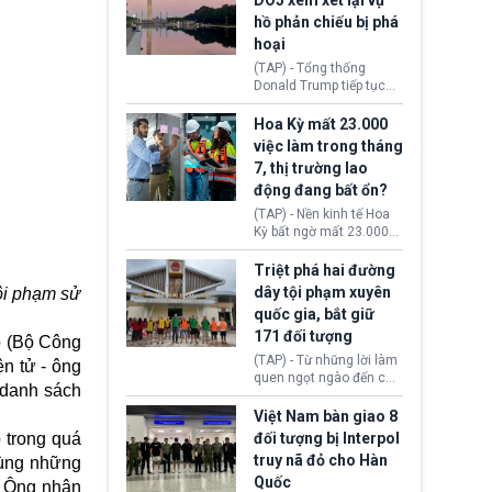
DOJ xem xét lại vụ
thường chưa xác định
hồ phản chiếu bị phá
(UAP). Những tài liệu này
hoại
bao gồm hình ảnh,
video, báo cáo từ nhiều
(TAP) - Tổng thống
cơ quan khác nhau như
Donald Trump tiếp tục
Cục Điều tra Liên bang
cho rằng, hồ phản chiếu
(FBI), Cơ quan Tình báo
trước Đài tưởng niệm
Hoa Kỳ mất 23.000
Trung ương (CIA) và Bộ
Lincoln bị phá hoại. Lãnh
việc làm trong tháng
Ngoại giao (DOS).
đạo Nhà Trắng yêu cầu
7, thị trường lao
Bộ Tư pháp (DOJ) xem
động đang bất ổn?
xét lại quyết định hủy
truy tố những cá nhân bị
(TAP) - Nền kinh tế Hoa
nghi ngờ làm hư hại
Kỳ bất ngờ mất 23.000
công trình.
việc làm vào tháng 7,
cho thấy thị trường lao
Triệt phá hai đường
động có dấu hiệu suy
dây tội phạm xuyên
ội phạm sử
yếu sau thời gian duy trì
quốc gia, bắt giữ
tương đối ổn định suốt
171 đối tượng
nửa năm 2026.
o (Bộ Công
(TAP) - Từ những lời làm
ện tử - ông
quen ngọt ngào đến các
 (danh sách
“sàn vàng ảo”, bất động
sản trực tuyến cùng
Việt Nam bàn giao 8
đường dây đánh bạc quy
 trong quá
đối tượng bị Interpol
mô lớn, hai tổ chức tội
truy nã đỏ cho Hàn
cùng những
phạm xuyên quốc gia đã
Quốc
dựng lên mạng lưới hoạt
. Ông nhận