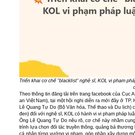
Triển khai cơ chế "blacklist" nghệ sĩ, KOL vi phạm p
Theo thông tin đăng tải trên trang facebook của Cụ
an Việt Nam), tại một hội nghị diễn ra mới đây ở TP.
Lê Quang Tự Do (Bộ Văn hóa, Thể thao và Du lịch) cho
đen) đối với
nghệ sĩ
, KOL có hành vi vi phạm pháp lu
Ông Lê Quang Tự Do nêu rõ, cơ chế này nhằm cung
trình lựa chọn đối tác truyền thông, quảng bá thươn
cá nhân từng vướng vi phạm, góp phần xây dựng môi