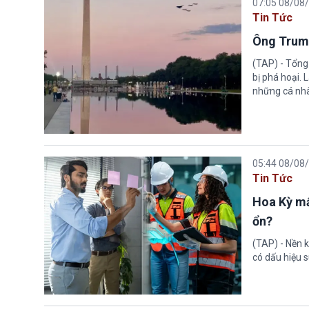
07:05 08/08
Tin Tức
Ông Trump
(TAP) - Tổng
bị phá hoại.
những cá nhâ
05:44 08/08
Tin Tức
Hoa Kỳ mấ
ổn?
(TAP) - Nền k
có dấu hiệu s