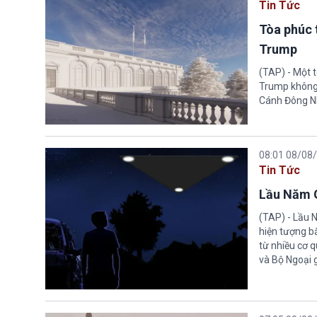
Tin Tức
Tòa phúc 
Trump
(TAP) - Một 
Trump không 
Cánh Đông N
08:01 08/08
Tin Tức
Lầu Năm G
(TAP) - Lầu 
hiện tượng b
từ nhiều cơ 
và Bộ Ngoại 