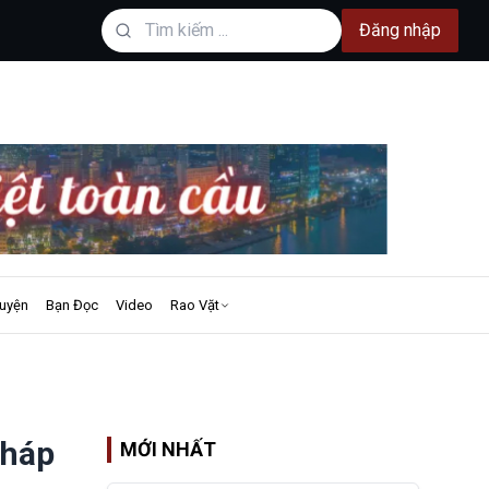
Đăng nhập
uyện
Bạn Đọc
Video
Rao Vặt
pháp
MỚI NHẤT