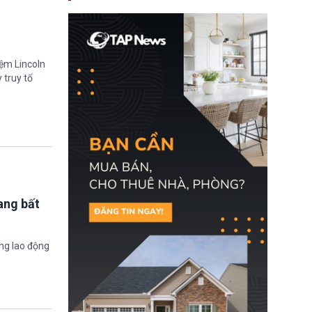
nay, người mắc viêm
gan B hoặc viêm gan C
sẽ không còn bị mặc
định không đáp ứng tiêu
chuẩn sức khỏe chỉ vì
chi phí điều trị khi nộp hồ
iệm Lincoln
sơ xin visa cư trú.
 truy tố
ang bất
ờng lao động