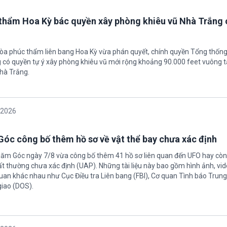
thẩm Hoa Kỳ bác quyền xây phòng khiêu vũ Nhà Trắng 
tòa phúc thẩm liên bang Hoa Kỳ vừa phán quyết, chính quyền Tổng thốn
có quyền tự ý xây phòng khiêu vũ mới rộng khoảng 90.000 feet vuông t
hà Trắng.
/2026
óc công bố thêm hồ sơ về vật thể bay chưa xác định
Năm Góc ngày 7/8 vừa công bố thêm 41 hồ sơ liên quan đến UFO hay còn 
ất thường chưa xác định (UAP). Những tài liệu này bao gồm hình ảnh, vid
quan khác nhau như Cục Điều tra Liên bang (FBI), Cơ quan Tình báo Trun
giao (DOS).