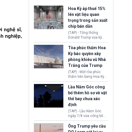
Hoa Kỳ áp thuế 15%
lên vật liệu quan
trọng trong sản xuất
chip bán dẫn
i nghệ sĩ,
(TAP) - Tổng thống
h nghiệp,
Donald Trump vừa ký
sắc lệnh áp thuế bổ
sung 15% cùng cơ chế
Tòa phúc thẩm Hoa
giá sàn nhập khẩu
Kỳ bác quyền xây
nghiêm ngặt đối với
phòng khiêu vũ Nhà
polysilicon và các sản
Trắng của Trump
phẩm hạ nguồn. Quyết
định này nhằm khôi
(TAP) - Một tòa phúc
phục chuỗi cung ứng
thẩm liên bang Hoa Kỳ
công nghệ, năng lượng
vừa phán quyết, chính
mặt trời nội địa trước sự
quyền Tổng thống
Lầu Năm Góc công
thống trị của Trung
Donald Trump không có
bố thêm hồ sơ về vật
Quốc.
quyền tự ý xây phòng
thể bay chưa xác
khiêu vũ mới rộng
định
khoảng 90.000 feet
vuông tại khu vực Cánh
(TAP) - Lầu Năm Góc
Đông Nhà Trắng.
ngày 7/8 vừa công bố
thêm 41 hồ sơ liên quan
đến UFO hay còn được
Ông Trump yêu cầu
gọi là hiện tượng bất