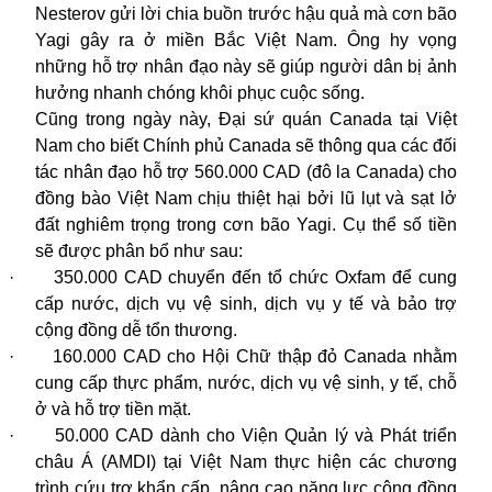
Nesterov gửi lời chia buồn trước hậu quả mà cơn
bão
Yagi
gây ra ở miền Bắc Việt Nam. Ông hy vọng
những hỗ trợ nhân đạo này sẽ giúp người dân bị ảnh
hưởng nhanh chóng khôi phục cuộc sống.
Cũng trong ngày này, Đại sứ quán Canada tại Việt
Nam cho biết Chính phủ Canada sẽ thông qua các đối
tác nhân đạo hỗ trợ 560.000 CAD (đô la Canada) cho
đồng bào Việt Nam chịu thiệt hại bởi lũ lụt và sạt lở
đất nghiêm trọng trong cơn bão Yagi. Cụ thể số tiền
sẽ được phân bổ như sau:
·
350.000 CAD chuyển đến tổ chức Oxfam để cung
cấp nước, dịch vụ vệ sinh, dịch vụ y tế và bảo trợ
cộng đồng dễ tổn thương.
·
160.000 CAD cho Hội Chữ thập đỏ Canada nhằm
cung cấp thực phẩm, nước, dịch vụ vệ sinh, y tế, chỗ
ở và hỗ trợ tiền mặt.
·
50.000 CAD dành cho Viện Quản lý và Phát triển
châu Á (AMDI) tại Việt Nam thực hiện các chương
trình cứu trợ khẩn cấp, nâng cao năng lực cộng đồng