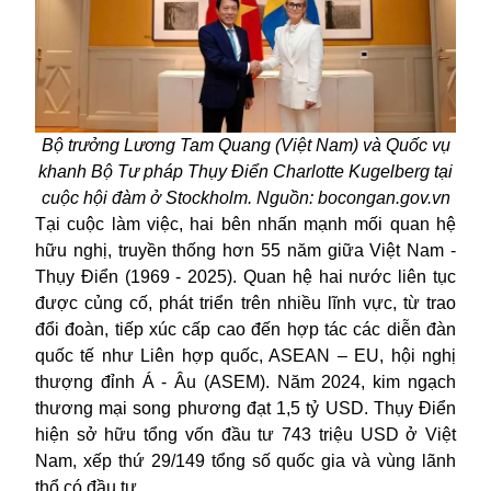
Bộ trưởng Lương Tam Quang (Việt Nam) và Quốc vụ
khanh Bộ Tư pháp Thụy Điển Charlotte Kugelberg tại
cuộc hội đàm ở Stockholm. Nguồn: bocongan.gov.vn
Tại cuộc làm việc, hai bên nhấn mạnh mối quan hệ
hữu nghị, truyền thống hơn 55 năm giữa
Việt Nam
-
Thụy Điển (1969 - 2025). Quan hệ hai nước liên tục
được củng cố, phát triển trên nhiều lĩnh vực, từ trao
đổi đoàn, tiếp xúc cấp cao đến hợp tác các diễn đàn
quốc tế như Liên hợp quốc, ASEAN – EU, hội nghị
thượng đỉnh Á - Âu (ASEM). Năm 2024, kim ngạch
thương mại song phương đạt 1,5 tỷ USD. Thụy Điển
hiện sở hữu tổng vốn đầu tư 743 triệu USD ở Việt
Nam, xếp thứ 29/149 tổng số quốc gia và vùng lãnh
thổ có đầu tư.