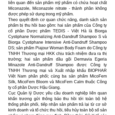
liên quan đến sản phẩm mỹ phẩm có chứa hoạt chất
Miconazole, Miconazole nitrate - thành phần không
được phép sử dụng trong mỹ phẩm.
Theo quyết định cơ quan chức năng, danh sách sản
phẩm bị
thu hồi
bao gồm: hai sản phẩm của Công ty
cổ phần Dược phẩm TEDIS - Việt Hà là Biorga
Cystiphane Normalizing Anti-Dandruff Shampoo S và
Biorga Cystiphane Intensive Anti-Dandruff Shampoo
DS; sản phẩm Piajour Woman Body Foam do Công ty
TNHH Thương mại HKK chịu trách nhiệm đưa ra thị
trường; hai sản phẩm dầu gội Dermavia Egeria
Minazole Anti-Dandruff Shampoo được Công ty
TNHH Thương mại và Xuất nhập khẩu BIOPHAR
Việt Nam phân phối; cùng ba sản phẩm MicoFem
Silk, MicoFem Bloom và MicoFem Calm thuộc Công
ty cổ phần Dược Hậu Giang.
Cục Quản lý Dược yêu cầu doanh nghiệp liên quan
khẩn trương gửi thông báo thu hồi tới toàn bộ hệ
thống phân phối, tiếp nhận sản phẩm trả lại từ cơ sở
kinh doanh và tổ chức thu hồi, tiêu hủy toàn bộ số sản