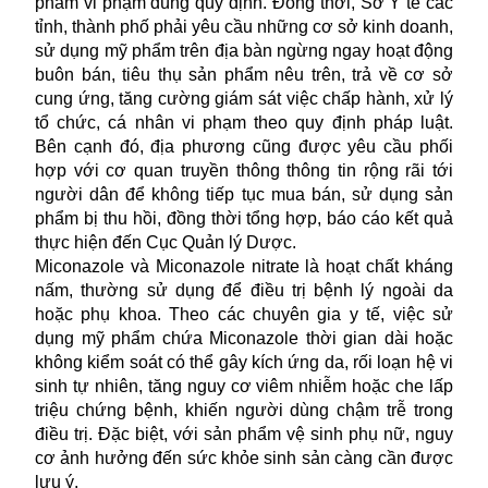
phẩm vi phạm đúng quy định. Đồng thời, Sở Y tế các
tỉnh, thành phố phải yêu cầu những cơ sở kinh doanh,
sử dụng mỹ phẩm trên địa bàn ngừng ngay hoạt động
buôn bán, tiêu thụ sản phẩm nêu trên, trả về cơ sở
cung ứng, tăng cường giám sát việc chấp hành, xử lý
tổ chức, cá nhân vi phạm theo quy định pháp luật.
Bên cạnh đó, địa phương cũng được yêu cầu phối
hợp với cơ quan truyền thông thông tin rộng rãi tới
người dân để không tiếp tục mua bán, sử dụng sản
phẩm bị thu hồi, đồng thời tổng hợp, báo cáo kết quả
thực hiện đến Cục Quản lý Dược.
Miconazole và Miconazole nitrate là hoạt chất kháng
nấm, thường sử dụng để điều trị bệnh lý ngoài da
hoặc phụ khoa. Theo các chuyên gia y tế, việc sử
dụng mỹ phẩm chứa Miconazole thời gian dài hoặc
không kiểm soát có thể gây kích ứng da, rối loạn hệ vi
sinh tự nhiên, tăng nguy cơ viêm nhiễm hoặc che lấp
triệu chứng bệnh, khiến người dùng chậm trễ trong
điều trị. Đặc biệt, với sản phẩm vệ sinh phụ nữ, nguy
cơ ảnh hưởng đến sức khỏe sinh sản càng cần được
lưu ý.