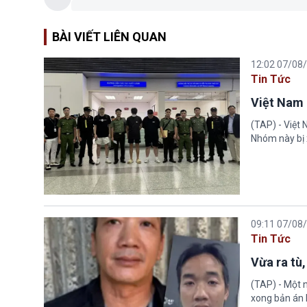
BÀI VIẾT LIÊN QUAN
12:02 07/08
Tin Tức
Việt Nam 
(TAP) - Việt
Nhóm này bị 
09:11 07/08
Tin Tức
Vừa ra tù,
(TAP) - Một n
xong bản án l