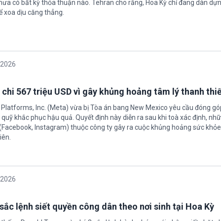
hưa có bất kỳ thỏa thuận nào. Tehran cho rằng, Hoa Kỳ chỉ đang dàn dự
ể xoa dịu căng thẳng.
/2026
 chi 567 triệu USD vì gây khủng hoảng tâm lý thanh thi
 Platforms, Inc. (Meta) vừa bị Tòa án bang New Mexico yêu cầu đóng góp
quỹ khắc phục hậu quả. Quyết định này diễn ra sau khi toà xác định, nh
(Facebook, Instagram) thuộc công ty gây ra cuộc khủng hoảng sức khỏe
iên.
/2026
sắc lệnh siết quyền công dân theo nơi sinh tại Hoa Kỳ