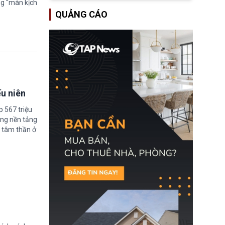
ng “màn kịch
lượng ứng phó “mỏng”
Bộ Tư pháp Hoa Kỳ
có thể làm nghẽn công
QUẢNG CÁO
(DOJ) sau thời gian dài
tác cứu trợ; dẫn đến hệ
ông giữ chức quyền Bộ
thống ứng phó khẩn cấp
trưởng. Mặc dù vậy,
quốc gia quá tải.
nhiều chính trị gia đảng
Cộng hoà (GOP) vẫn tỏ
ra hoài nghi, thậm chí
tuyên bố sẽ lên tiếng
phản đối khi đề cử này
được đưa ra toàn thể bỏ
phiếu.
ếu niên
 567 triệu
ững nền tảng
 tâm thần ở