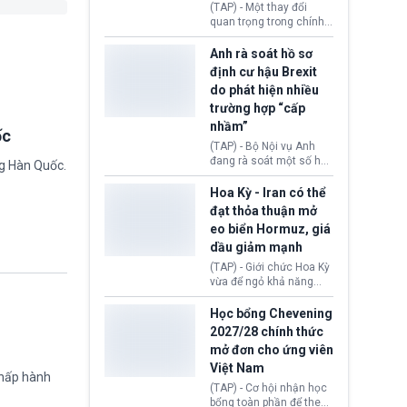
(TAP) - Một thay đổi
Donald Trump và chính
quan trọng trong chính
phủ cánh tả Tổng thống
sách nhập cư của New
Brazil Luiz Inácio Lula
Zealand đang mở ra
Anh rà soát hồ sơ
da Silva đang leo thang
thêm cơ hội cho nhiều
định cư hậu Brexit
gay gắt.
người muốn định cư. Từ
do phát hiện nhiều
nay, người mắc viêm
trường hợp “cấp
gan B hoặc viêm gan C
sẽ không còn bị mặc
nhầm”
ốc
định không đáp ứng tiêu
(TAP) - Bộ Nội vụ Anh
chuẩn sức khỏe chỉ vì
đang rà soát một số hồ
ng Hàn Quốc.
chi phí điều trị khi nộp hồ
sơ thuộc Chương trình
sơ xin visa cư trú.
Định cư EU (EU
Hoa Kỳ - Iran có thể
Settlement Scheme -
đạt thỏa thuận mở
EUSS) sau khi xác định
eo biển Hormuz, giá
có trường hợp được cấp
dầu giảm mạnh
quy chế cư trú hậu
Brexit “do nhầm lẫn”.
(TAP) - Giới chức Hoa Kỳ
Động thái này làm dấy
vừa để ngỏ khả năng
lên lo ngại về việc thực
sớm đạt thỏa thuận với
thi Thỏa thuận Rút khỏi
Iran nhằm mở lại eo biển
Học bổng Chevening
Liên minh châu Âu
Hormuz, mở đường cho
2027/28 chính thức
(Withdrawal
việc khôi phục hoạt
mở đơn cho ứng viên
Agreement).
động hàng hải. Những
Việt Nam
tín hiệu ngoại giao tích
chấp hành
cực này lập tức tác động
(TAP) - Cơ hội nhận học
đến thị trường năng
bổng toàn phần để theo