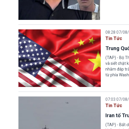
08:28 07/08
Tin Tức
Trung Quố
(TAP) - Bộ T
và siết chặt
nhằm đáp trả
từ phía Wash
07:03 07/08
Tin Tức
Iran tố T
(TAP) - Bất 