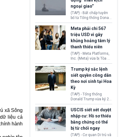
dựng “màn kịch
soát xuất khẩu máy bay
ngoại giao”
không người lái (UAV)
sang Hoa Kỳ. Động thái
(TAP) - Bất chấp tuyên
này nhằm đáp trả các
bố từ Tổng thống Donald
biện pháp hạn chế
Trump về tiến trình đàm
thương mại, áp thuế mới
phán hòa bình, Iran
Meta phải chi 567
cùng lệnh cấm công
khẳng định chưa có bất
triệu USD vì gây
nghệ gần đây từ phía
kỳ thỏa thuận nào.
khủng hoảng tâm lý
Washington.
Tehran cho rằng, Hoa Kỳ
thanh thiếu niên
chỉ đang dàn dựng “màn
kịch ngoại giao” để xoa
(TAP) - Meta Platforms,
dịu căng thẳng.
Inc. (Meta) vừa bị Tòa án
bang New Mexico yêu
cầu đóng góp 567 triệu
Trump ký sắc lệnh
USD vào một quỹ khắc
siết quyền công dân
phục hậu quả. Quyết
theo nơi sinh tại Hoa
định này diễn ra sau khi
Kỳ
toà xác định, những nền
tảng mạng xã hội
(TAP) - Tổng thống
(Facebook, Instagram)
Donald Trump vừa ký 2
thuộc công ty gây ra
sắc lệnh hành pháp mới
cuộc khủng hoảng sức
nhằm siết chặt chính
USCIS siết xét duyệt
rú xã Sông
khỏe tâm thần ở thanh
sách quyền công dân
nhập cư: Hồ sơ thiếu
dữ liệu cá
thiếu niên.
theo nơi sinh. Động thái
bằng chứng có thể
chính hành
diễn ra sau khi Tòa án
bị từ chối ngay
Tối cao Hoa Kỳ
(SCOTUS) hôm 30/7
(TAP) - Cơ quan Di trú và