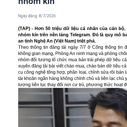
nhóm kín
Ngày đăng:
8/7/2026
(TAP) - Hơn 50 triệu dữ liệu cá nhân của cán bộ
nhóm kín trên nền tảng Telegram. Đó là quy mô b
an tỉnh Nghệ An (Việt Nam) triệt phá.
Theo thông tin đăng tải ngày 7/7 ở Cổng thông tin 
không gian mạng, Phòng An ninh mạng và phòng chống
nhóm đối tượng tổ chức mua bán trái phép dữ liệu c
xuyên đăng tải bài viết chào mua, chào bán dữ liệu c
cụ công nghệ tổng hợp, phân loại, chỉnh sửa rồi bán lạ
tài khoản ngân hàng không chính chủ và liên lạc ch
tượng liên tục thay đổi nơi cư trú, phương thức hoạt 