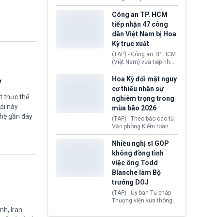
lượng, kéo giá dầu thế
học chương trình thạc sĩ
giới lùi sâu xuống dưới
tại Vương quốc Anh đã
Công an TP. HCM
mức 80 USD/thùng.
chính thức quay trở lại.
tiếp nhận 47 công
Học bổng Chevening
dân Việt Nam bị Hoa
2027/28 của Chính phủ
Kỳ trục xuất
Anh vừa mở cổng ứng
tuyển dành riêng ứng
(TAP) - Công an TP. HCM
viên Việt Nam, hỗ trợ
(Việt Nam) vừa tiếp nhận
toàn bộ chi phí học tập
47 công dân Việt Nam bị
cùng nhiều quyền lợi
Hoa Kỳ trục xuất về
Hoa Kỳ đối mặt nguy
ỳ
trong suốt một năm
nước. Đây là đợt có số
cơ thiếu nhân sự
học.
lượng lớn nhất từ đầu
t thực thể
nghiêm trọng trong
năm 2026 đến nay, phản
ái này
mùa bão 2026
ánh xu hướng gia tăng
ghệ gần đây
các trường hợp trục
(TAP) - Theo báo cáo từ
xuất.
Văn phòng Kiểm toán
Chính phủ (GAO), Cơ
quan Quản lý Khẩn cấp
Nhiều nghị sĩ GOP
Liên bang (FEMA) thuộc
không đồng tình
Bộ An ninh Nội địa Hoa
việc ông Todd
Kỳ (DHS) đang đối mặt
Blanche làm Bộ
nguy cơ thiếu hụt lực
lượng trầm trọng. Điều
trưởng DOJ
này cần được đặc biệt
(TAP) - Ủy ban Tư pháp
chú ý bởi nếu các siêu
Thượng viện vừa thông
bão đổ bộ Hoa Kỳ ở nửa
qua đề cử ông Todd
nh, Iran
cuối năm 2026, lực
Blanche làm Bộ trưởng