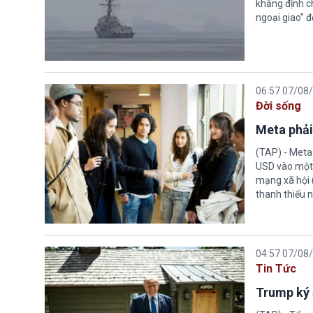
khẳng định c
ngoại giao” đ
06:57 07/08
Đời sống
Meta phải
(TAP) - Meta
USD vào một 
mạng xã hội 
thanh thiếu n
04:57 07/08
Tin Tức
Trump ký 