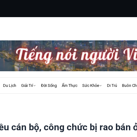
Du Lịch
Giải Trí
Đời Sống
Ẩm Thực
Sức Khỏe
Di Trú
Buôn Ch
ều cán bộ, công chức bị rao bán ở