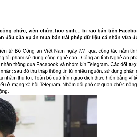
, công chức, viên chức, học sinh… bị rao bán trên Facebo
an đầu của vụ án mua bán trái phép dữ liệu cá nhân vừa
điện tử Bộ Công an Việt Nam ngày 7/7, qua công tác nắm tình
 tội phạm sử dụng công nghệ cao - Công an tỉnh Nghệ An phá
á nhân thông qua Facebook và nhóm kín Telegram. Các đối tư
á nhân; sau đó thu thập thông tin từ nhiều nguồn, sử dụng phầ
i nhằm thu lợi. Toàn bộ quá trình giao dịch thực hiện bằng ví ti
ủ yếu ở mạng xã hội Telegram. Nhằm đối phó cơ quan chức năng
động.