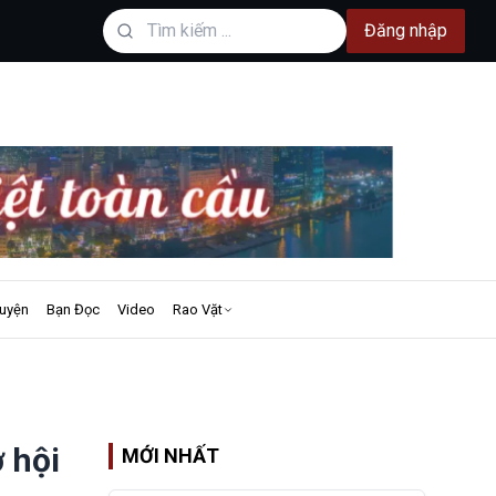
Đăng nhập
uyện
Bạn Đọc
Video
Rao Vặt
 hội
MỚI NHẤT