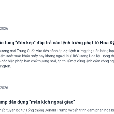
/2026
c tung “đòn kép” đáp trả các lệnh trừng phạt từ Hoa K
hương mại Trung Quốc vừa tiến hành áp đặt lệnh trừng phạt lên hàng loạ
 kiểm soát xuất khẩu máy bay không người lái (UAV) sang Hoa Kỳ. Động th
 các biện pháp hạn chế thương mại, áp thuế mới cùng lệnh cấm công n
ington.
/2026
rump dàn dựng “màn kịch ngoại giao”
chấp tuyên bố từ Tổng thống Donald Trump về tiến trình đàm phán hòa bì