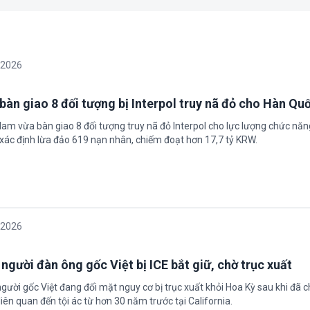
/2026
bàn giao 8 đối tượng bị Interpol truy nã đỏ cho Hàn Qu
 Nam vừa bàn giao 8 đối tượng truy nã đỏ Interpol cho lực lượng chức nă
xác định lừa đảo 619 nạn nhân, chiếm đoạt hơn 17,7 tỷ KRW.
/2026
 người đàn ông gốc Việt bị ICE bắt giữ, chờ trục xuất
gười gốc Việt đang đối mặt nguy cơ bị trục xuất khỏi Hoa Kỳ sau khi đã 
iên quan đến tội ác từ hơn 30 năm trước tại California.