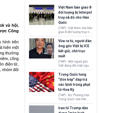
Việt Nam bàn giao 8
đối tượng bị Interpol
truy nã đỏ cho Hàn
Quốc
ok và hội,
(TAP) - Việt Nam vừa bàn
 được Công
giao 8 đối tượng truy nã
đỏ Interpol cho lực lượng
chức năng Hàn Quốc.
Vừa ra tù, người đàn
 hình trên
Nhóm này bị xác định
ông gốc Việt bị ICE
t hiện một
lừa đảo 619 nạn nhân,
bắt giữ, chờ trục
chiếm đoạt hơn 17,7 tỷ
ợng thường
xuất
KRW.
n mềm, công
(TAP) - Một người gốc
ền điện tử,
Việt đang đối mặt nguy
, nhóm đối
cơ bị trục xuất khỏi Hoa
Kỳ sau khi đã chấp hành
Trung Quốc tung
xong bản án liên quan
“đòn kép” đáp trả
đến tội ác từ hơn 30
các lệnh trừng phạt
năm trước tại California.
từ Hoa Kỳ
(TAP) - Bộ Thương mại
Trung Quốc vừa tiến
hành áp đặt lệnh trừng
phạt lên hàng loạt thực
Iran tố Trump dàn
thể và siết chặt kiểm