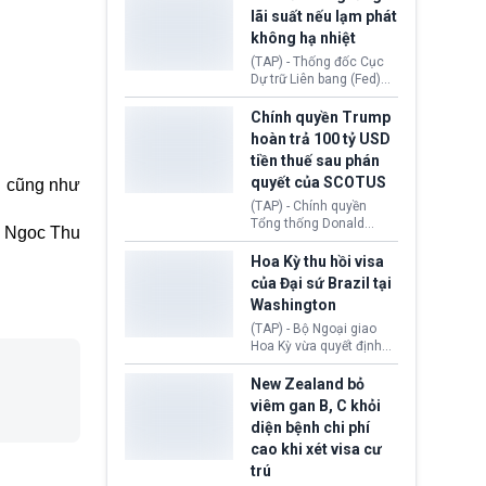
Morocco.
hiến tạng Network for
lãi suất nếu lạm phát
Hope (bang Kentucky).
không hạ nhiệt
Nguyên nhân vì đơn vị
này bị cáo buộc có nhiều
(TAP) - Thống đốc Cục
sai sót nghiêm trọng, vi
Dự trữ Liên bang (Fed)
phạm quy định về an
Lisa Cook nói sẽ ủng hộ
toàn y tế.
tăng lãi suất nếu lạm
Chính quyền Trump
phát ở Hoa Kỳ không tiếp
hoàn trả 100 tỷ USD
tục giảm trong thời gian
tiền thuế sau phán
tới.
quyết của SCOTUS
an cũng như
(TAP) - Chính quyền
Tổng thống Donald
Ngoc Thu
Trump đã hoàn trả
khoảng 100 tỷ USD thuế
Hoa Kỳ thu hồi visa
quan từng thu theo Đạo
của Đại sứ Brazil tại
luật Quyền hạn Kinh tế
Washington
Khẩn cấp Quốc tế
(IEEPA). Động thái này
(TAP) - Bộ Ngoại giao
diễn ra sau phán quyết
Hoa Kỳ vừa quyết định
hồi tháng 2 bởi Tòa án
thu hồi thị thực (visa)
Tối cao Hoa Kỳ
của bà Maria Luiza
New Zealand bỏ
(SCOTUS) khi tuyên bố,
Ribeiro Viotti - Đại sứ
viêm gan B, C khỏi
việc áp thuế diện rộng là
Brazil tại Washington.
diện bệnh chi phí
hoàn toàn bất hợp pháp.
Động thái trên diễn ra
cao khi xét visa cư
trong bối cảnh tranh
chấp ngoại giao giữa
trú
chính quyền Tổng thống