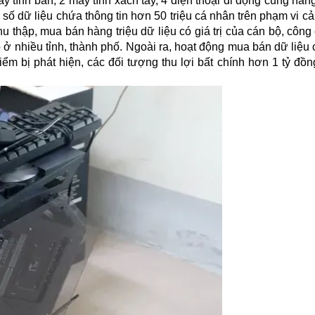
y tính bàn, 2 máy tính xách tay, 4 điện thoại di động cùng hàn
số dữ liệu chứa thông tin hơn 50 triệu cá nhân trên phạm vi c
hu thập, mua bán hàng triệu
dữ liệu
có giá trị của cán bộ, công
 ở nhiều tỉnh, thành phố. Ngoài ra, hoạt động mua bán dữ liệu 
ểm bị phát hiện, các đối tượng thu lợi bất chính hơn 1 tỷ đồn