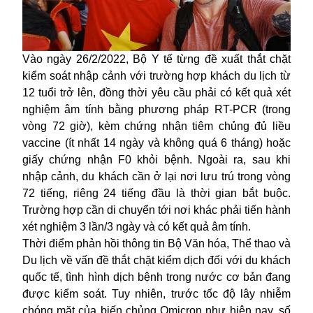
Vào
ngày 26/2/2022,
Bộ Y tế
từng đề xuất
thắt chặt
kiểm soát
nhập cảnh với trường hợp khách du lịch từ
12 tuổi trở lên, đồng thời yêu cầu phải có kết quả xét
nghiệm âm tính bằng phương pháp RT-PCR (trong
vòng 72 giờ), kèm chứng nhận tiêm chủng đủ liều
vaccine (ít nhất 14 ngày và không quá 6 tháng) hoặc
giấy chứng nhận F0 khỏi bệnh. Ngoài ra, sau khi
nhập cảnh, du khách cần ở lại nơi lưu trú trong vòng
72 tiếng, riêng 24 tiếng đầu là thời gian bắt buộc.
Trường hợp cần di chuyển tới nơi khác phải tiến hành
xét nghiệm 3 lần/3 ngày và có kết quả âm tính.
Thời điểm phản hồi thông tin Bộ Văn hóa, Thể thao và
Du lịch về vấn đề thắt chặt kiểm dịch đối với du khách
quốc tế, tình hình dịch bệnh trong nước cơ bản đang
được kiểm soát. Tuy nhiên, trước tốc độ lây nhiễm
chóng mặt của biến chủng Omicron
như hiện nay
, số