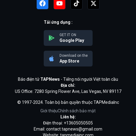
Tải ứng dụng :
GET IT ON
Google Play
Download on the
App Store
Báo điện tử
TAPNews
- Tiếng nói người Việt toàn cầu
Địa chỉ:
US Office: 7280 Spring Flower Ave, Las Vegas, NV 89117
© 1997-2024. Toàn bộ bản quyền thuộc TAPMediaInc
Giới thiệu
Chính sách bảo mật
Liên hệ:
Điện thoại: +13605050505
Email:
contact.tapnews@gmail.com
Website: tapmediainc.com