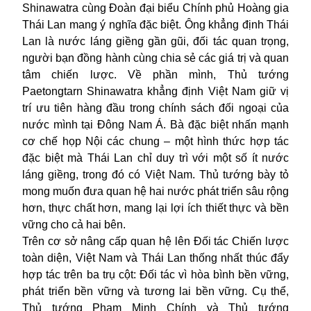
Shinawatra cùng Đoàn đại biểu Chính phủ Hoàng gia
Thái Lan mang ý nghĩa đặc biệt. Ông khẳng định Thái
Lan là nước láng giềng gần gũi, đối tác quan trọng,
người bạn đồng hành cùng chia sẻ các giá trị và quan
tâm chiến lược. Về phần mình, Thủ tướng
Paetongtarn Shinawatra khẳng định Việt Nam giữ vị
trí ưu tiên hàng đầu trong chính sách đối ngoại của
nước mình tại Đông Nam Á. Bà đặc biệt nhấn mạnh
cơ chế họp Nội các chung – một hình thức hợp tác
đặc biệt mà Thái Lan chỉ duy trì với một số ít nước
láng giềng, trong đó có Việt Nam. Thủ tướng bày tỏ
mong muốn đưa quan hệ hai nước phát triển sâu rộng
hơn, thực chất hơn, mang lại lợi ích thiết thực và bền
vững cho cả hai bên.
Trên cơ sở nâng cấp quan hệ lên Đối tác Chiến lược
toàn diện, Việt Nam và Thái Lan thống nhất thúc đẩy
hợp tác trên ba trụ cột: Đối tác vì hòa bình bền vững,
phát triển bền vững và tương lai bền vững. Cụ thể,
Thủ tướng Phạm Minh Chính và Thủ tướng