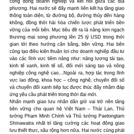
cộng đồng doanh nghiệp và kết nối giữa các địa
phương. Hai nước sẽ đẩy mạnh liên kết hạ tầng giao
thông toàn diện, từ đường bộ, đường thủy đến hàng
không, đồng thời hài hòa chiến lược phát triển bền
vững của mỗi bên. Mục tiêu đề ra là nâng kim ngạch
thương mại song phương lên 25 tỷ USD trong thời
gian tới theo hướng cân bằng, bền vững. Hai bên
cũng tạo điều kiện thuận lợi cho doanh nghiệp đầu tư
vào các lĩnh vực tiềm năng như: năng lượng tái tạo,
kinh tế xanh, kinh tế số, đổi mới sáng tạo và nông
nghiệp công nghệ cao…Ngoài ra, hợp tác trong lĩnh
vực lao động, khoa học – công nghệ, chuyển đổi số
và chuyển đổi xanh tiếp tục được thúc đẩy nhằm đáp
ứng yêu cầu phát triển trong thời đại mới.
Nhấn mạnh giao lưu nhân dân giữ vai trờ nền tảng
bền vững cho quan hệ Việt Nam – Thái Lan, Thủ
tướng Phạm Minh Chính và Thủ tướng Paetongtarn
Shinawatra nhất trí tăng cường các hoạt động giao
lưu thiết thực, sâu rộng hơn nữa. Hai nước cùng phát