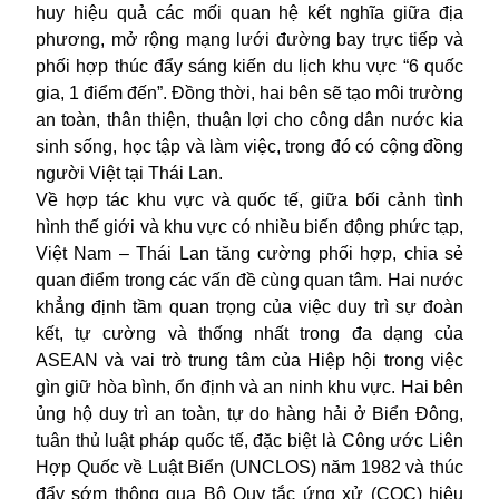
huy hiệu quả các mối quan hệ kết nghĩa giữa địa
phương, mở rộng mạng lưới đường bay trực tiếp và
phối hợp thúc đẩy sáng kiến du lịch khu vực “6 quốc
gia, 1 điểm đến”. Đồng thời, hai bên sẽ tạo môi trường
an toàn, thân thiện, thuận lợi cho công dân nước kia
sinh sống, học tập và làm việc, trong đó có cộng đồng
người Việt tại Thái Lan.
Về hợp tác khu vực và quốc tế, giữa bối cảnh tình
hình thế giới và khu vực có nhiều biến động phức tạp,
Việt Nam – Thái Lan tăng cường phối hợp, chia sẻ
quan điểm trong các vấn đề cùng quan tâm. Hai nước
khẳng định tầm quan trọng của việc duy trì sự đoàn
kết, tự cường và thống nhất trong đa dạng của
ASEAN và vai trò trung tâm của Hiệp hội trong việc
gìn giữ hòa bình, ổn định và an ninh khu vực. Hai bên
ủng hộ duy trì an toàn, tự do hàng hải ở Biển Đông,
tuân thủ luật pháp quốc tế, đặc biệt là Công ước Liên
Hợp Quốc về Luật Biển (UNCLOS) năm 1982 và thúc
đẩy sớm thông qua Bộ Quy tắc ứng xử (COC) hiệu