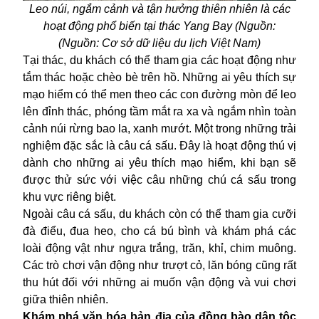
Leo núi, ngắm cảnh và tận hưởng thiên nhiên là các
hoạt động phổ biến tại thác
Yang Bay
(Nguồn:
(
Nguồn: Cơ sở dữ liệu du lịch Việt Nam
)
Tại thác, du khách có thể tham gia các hoạt động như
tắm thác hoặc chèo bè trên hồ. Những ai yêu thích sự
mạo hiểm có thể men theo các con đường mòn để leo
lên đỉnh thác, phóng tầm mắt ra xa và ngắm nhìn toàn
cảnh núi rừng bao la, xanh mướt. Một trong những trải
nghiệm đặc sắc là câu cá sấu. Đây là hoạt động thú vị
dành cho những ai yêu thích mạo hiểm, khi bạn sẽ
được thử sức với việc câu những chú cá sấu trong
khu vực riêng biệt.
Ngoài câu cá sấu, du khách còn có thể tham gia cưỡi
đà điểu, đua heo, cho cá bú bình và khám phá các
loài động vật như ngựa trắng, trăn, khỉ, chim muông.
Các trò chơi vận động như trượt cỏ, lăn bóng cũng rất
thu hút đối với những ai muốn vận động và vui chơi
giữa thiên nhiên.
Khám phá văn hóa
bản địa của
đồng bào
dân tộc