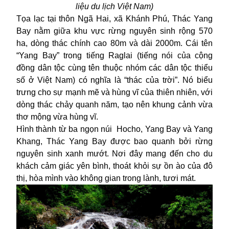
liệu du lịch Việt Nam
)
Tọa lạc tại thôn Ngã Hai, xã Khánh Phú, Thác Yang
Bay nằm giữa khu vực rừng nguyên sinh rộng 570
ha, dòng thác chính cao 80m và dài 2000m. Cái tên
“Yang Bay” trong tiếng Raglai (tiếng nói của cộng
đồng dân tộc cùng tên thuộc nhóm các dân tộc thiểu
số ở Việt Nam) có nghĩa là “thác của trời”. Nó biểu
trưng cho sự mạnh mẽ và hùng vĩ của thiên nhiên, với
dòng thác chảy quanh năm, tạo nên khung cảnh vừa
thơ mộng vừa hùng vĩ.
Hình thành từ ba ngọn núi Hocho, Yang Bay và Yang
Khang, Thác Yang Bay được bao quanh bởi rừng
nguyên sinh xanh mướt. Nơi đây mang đến cho du
khách cảm giác yên bình, thoát khỏi sự ồn ào của đô
thị, hòa mình vào không gian trong lành, tươi mát.