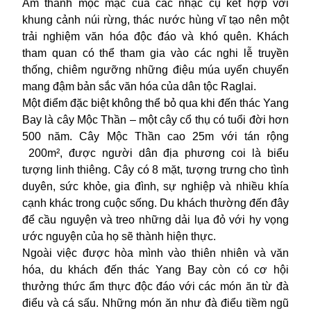
Âm thanh mộc mạc của các nhạc cụ kết hợp với
khung cảnh núi rừng, thác nước hùng vĩ tạo nên một
trải nghiệm văn hóa độc đáo và khó quên. Khách
tham quan có thể tham gia vào các nghi lễ truyền
thống, chiêm ngưỡng những điệu múa uyển chuyển
mang đậm bản sắc văn hóa của dân tộc Raglai.
Một điểm đặc biệt không thể bỏ qua khi đến thác Yang
Bay là cây Mộc Thần – một cây cổ thụ có tuổi đời hơn
500 năm. Cây Mộc Thần cao 25m với tán rộng
200m², được người dân địa phương coi là biểu
tượng linh thiêng. Cây có 8 mặt, tượng trưng cho tình
duyên, sức khỏe, gia đình, sự nghiệp và nhiều khía
cạnh khác trong cuộc sống.
Du khách
thường đến đây
để cầu nguyện và treo những dải lụa đỏ với hy vọng
ước nguyện của họ sẽ thành hiện thực.
Ngoài việc được hòa mình vào thiên nhiên và văn
hóa, du khách đến thác Yang Bay còn có cơ hội
thưởng thức ẩm thực độc đáo với các món ăn từ đà
điểu và cá sấu. Những món ăn như đà điểu tiềm ngũ