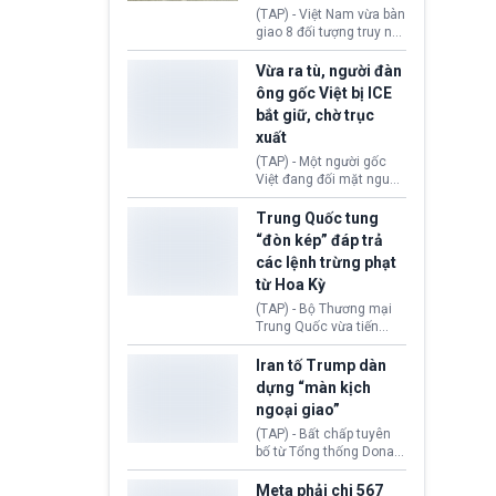
động tại Việt Nam và
(TAP) - Việt Nam vừa bàn
Lào, lôi kéo hàng nghìn
giao 8 đối tượng truy nã
người tham gia, luân
đỏ Interpol cho lực lượng
chuyển dòng tiền qua
chức năng Hàn Quốc.
Vừa ra tù, người đàn
nhiều lớp tài khoản. Sau
Nhóm này bị xác định
ông gốc Việt bị ICE
hơn 2 tuần phối hợp truy
lừa đảo 619 nạn nhân,
bắt giữ, chờ trục
xét, lực lượng chức năng
chiếm đoạt hơn 17,7 tỷ
hai nước đã bắt giữ 171
xuất
KRW.
đối tượng.
(TAP) - Một người gốc
Việt đang đối mặt nguy
cơ bị trục xuất khỏi Hoa
Kỳ sau khi đã chấp hành
Trung Quốc tung
xong bản án liên quan
“đòn kép” đáp trả
đến tội ác từ hơn 30
các lệnh trừng phạt
năm trước tại California.
từ Hoa Kỳ
(TAP) - Bộ Thương mại
Trung Quốc vừa tiến
hành áp đặt lệnh trừng
phạt lên hàng loạt thực
Iran tố Trump dàn
thể và siết chặt kiểm
dựng “màn kịch
soát xuất khẩu máy bay
ngoại giao”
không người lái (UAV)
sang Hoa Kỳ. Động thái
(TAP) - Bất chấp tuyên
này nhằm đáp trả các
bố từ Tổng thống Donald
biện pháp hạn chế
Trump về tiến trình đàm
thương mại, áp thuế mới
phán hòa bình, Iran
Meta phải chi 567