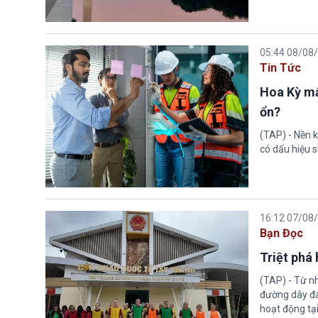
05:44 08/08
Tin Tức
Hoa Kỳ mấ
ổn?
(TAP) - Nền k
có dấu hiệu s
16:12 07/08
Bạn Đọc
Triệt phá
(TAP) - Từ n
đường dây đá
hoạt động tại