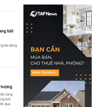
nay, người mắc viêm
gan B hoặc viêm gan C
sẽ không còn bị mặc
định không đáp ứng tiêu
chuẩn sức khỏe chỉ vì
chi phí điều trị khi nộp hồ
sơ xin visa cư trú.
ang bất
ờng lao động
i tượng
uyến cùng
ng lưới
iền qua