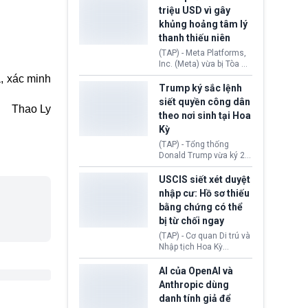
cùng lệnh cấm công
khẳng định chưa có bất
triệu USD vì gây
nghệ gần đây từ phía
kỳ thỏa thuận nào.
khủng hoảng tâm lý
Washington.
Tehran cho rằng, Hoa Kỳ
thanh thiếu niên
chỉ đang dàn dựng “màn
kịch ngoại giao” để xoa
(TAP) - Meta Platforms,
dịu căng thẳng.
Inc. (Meta) vừa bị Tòa án
bang New Mexico yêu
, xác minh
cầu đóng góp 567 triệu
Trump ký sắc lệnh
USD vào một quỹ khắc
siết quyền công dân
Thao Ly
phục hậu quả. Quyết
theo nơi sinh tại Hoa
định này diễn ra sau khi
Kỳ
toà xác định, những nền
tảng mạng xã hội
(TAP) - Tổng thống
(Facebook, Instagram)
Donald Trump vừa ký 2
thuộc công ty gây ra
sắc lệnh hành pháp mới
cuộc khủng hoảng sức
nhằm siết chặt chính
USCIS siết xét duyệt
khỏe tâm thần ở thanh
sách quyền công dân
nhập cư: Hồ sơ thiếu
thiếu niên.
theo nơi sinh. Động thái
bằng chứng có thể
diễn ra sau khi Tòa án
bị từ chối ngay
Tối cao Hoa Kỳ
(SCOTUS) hôm 30/7
(TAP) - Cơ quan Di trú và
tuyên bố bác bỏ, ngăn
Nhập tịch Hoa Kỳ
chính quyền thực hiện
(USCIS) vừa thay đổi quy
chính sách này.
trình xét duyệt hồ sơ
AI của OpenAI và
nhập cư, trao quyền cho
Anthropic dùng
viên chức từ chối ngay
danh tính giả để
những đơn không chứng