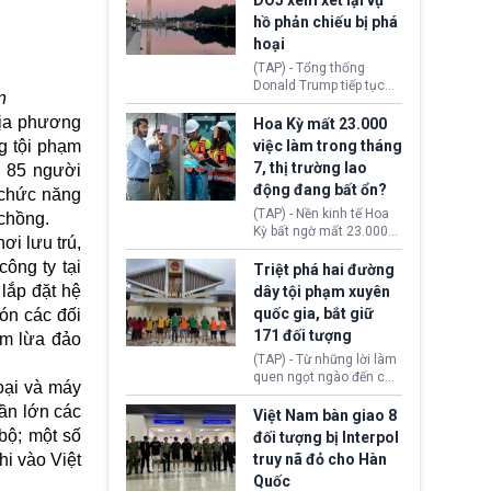
DOJ xem xét lại vụ
thường chưa xác định
hồ phản chiếu bị phá
(UAP). Những tài liệu này
hoại
bao gồm hình ảnh,
video, báo cáo từ nhiều
(TAP) - Tổng thống
cơ quan khác nhau như
Donald Trump tiếp tục
vn
Cục Điều tra Liên bang
cho rằng, hồ phản chiếu
(FBI), Cơ quan Tình báo
địa phương
trước Đài tưởng niệm
Hoa Kỳ mất 23.000
Trung ương (CIA) và Bộ
Lincoln bị phá hoại. Lãnh
ng tội phạm
việc làm trong tháng
Ngoại giao (DOS).
đạo Nhà Trắng yêu cầu
7, thị trường lao
n 85 người
Bộ Tư pháp (DOJ) xem
động đang bất ổn?
xét lại quyết định hủy
n chức năng
truy tố những cá nhân bị
(TAP) - Nền kinh tế Hoa
 chồng.
nghi ngờ làm hư hại
Kỳ bất ngờ mất 23.000
ơi lưu trú,
công trình.
việc làm vào tháng 7,
ông ty tại
cho thấy thị trường lao
Triệt phá hai đường
động có dấu hiệu suy
lắp đặt hệ
dây tội phạm xuyên
yếu sau thời gian duy trì
quốc gia, bắt giữ
ón các đối
tương đối ổn định suốt
171 đối tượng
nửa năm 2026.
hóm
lừa đảo
(TAP) - Từ những lời làm
quen ngọt ngào đến các
oại và máy
“sàn vàng ảo”, bất động
hần lớn các
sản trực tuyến cùng
Việt Nam bàn giao 8
đường dây đánh bạc quy
bộ; một số
đối tượng bị Interpol
mô lớn, hai tổ chức tội
i vào Việt
truy nã đỏ cho Hàn
phạm xuyên quốc gia đã
Quốc
dựng lên mạng lưới hoạt