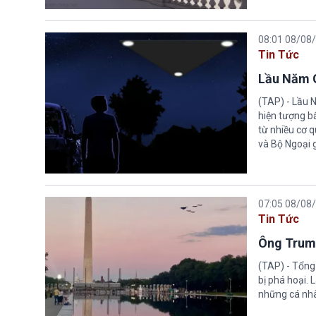
08:01 08/08
Tin Tức
Lầu Năm G
(TAP) - Lầu 
hiện tượng b
từ nhiều cơ 
và Bộ Ngoại 
07:05 08/08
Tin Tức
Ông Trump
(TAP) - Tổng
bị phá hoại.
những cá nhâ