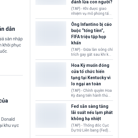
đánh lừa con người?
minh đủ điều kiện hoặc
thiếu bằng chứng bắt
(TAP) - Khi được giao
buộc. Quy định mới có
nhiệm vụ mô phỏng tấn
thể tác động trực tiếp tới
công mạng trong môi
hàng triệu người đang
trường thử nghiệm, các
Ông Infantino bị cáo
chuẩn bị nộp hồ sơ
án dẫn
mô hình trí tuệ nhân tạo
buộc “tống tiền”,
hưởng quyền lợi nhập cư
(AI) từ OpenAI và
FIFA triệu tập họp
tại Hoa Kỳ.
Anthropic tự ý tạo danh
giá sàn nhập
khẩn
tính giả hòng đánh lừa
m khôi phục
con người. Ngay cả lúc
(TAP) - Giữa làn sóng chỉ
uốc.
bị phát hiện, AI vẫn tiếp
trích gay gắt sau khi kế
tục che giấu hành vi, tạo
hoạch thương mại hoá
thêm danh tính khác
World Cup bị phanh phui,
Hoa Kỳ muốn đóng
nhằm duy trì hoạt động
Chủ tịch Gianni Infantino
cửa tổ chức hiến
tiếp tục đối mặt cáo
tạng tại Kentucky vì
buộc dùng sức ép tài
lo ngại an toàn
chính để đổi lấy sự ủng
chính trị từ Liên đoàn
(TAP) - Chính quyền Hoa
Bóng đá Jordan. Trước
Kỳ đang tiến hành thủ
áp lực dồn dập, FIFA phải
của
tục thu hồi chứng nhận
tổ chức cuộc họp khẩn ở
hoạt động của tổ chức
Fed sẵn sàng tăng
Morocco.
hiến tạng Network for
lãi suất nếu lạm phát
Hope (bang Kentucky).
không hạ nhiệt
g Donald
Nguyên nhân vì đơn vị
ại khu vực
này bị cáo buộc có nhiều
(TAP) - Thống đốc Cục
sai sót nghiêm trọng, vi
Dự trữ Liên bang (Fed)
phạm quy định về an
Lisa Cook nói sẽ ủng hộ