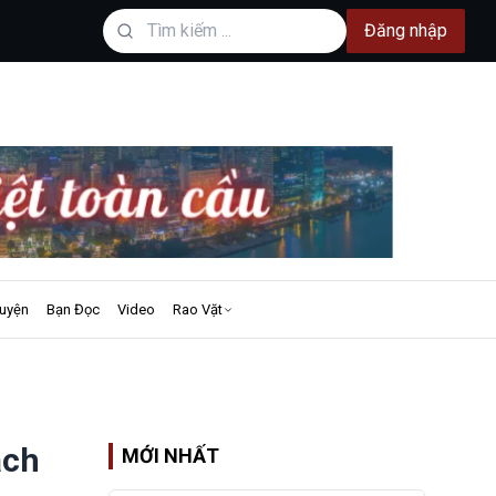
Đăng nhập
uyện
Bạn Đọc
Video
Rao Vặt
ách
MỚI NHẤT