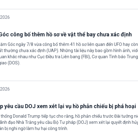
/2026
óc công bố thêm hồ sơ về vật thể bay chưa xác định
Năm Góc ngày 7/8 vừa công bố thêm 41 hồ sơ liên quan đến UFO hay còn 
ất thường chưa xác định (UAP). Những tài liệu này bao gồm hình ảnh, vid
quan khác nhau như Cục Điều tra Liên bang (FBI), Cơ quan Tình báo Trun
giao (DOS).
/2026
 yêu cầu DOJ xem xét lại vụ hồ phản chiếu bị phá hoại
 thống Donald Trump tiếp tục cho rằng, hồ phản chiếu trước Đài tưởng n
 Lãnh đạo Nhà Trắng yêu cầu Bộ Tư pháp (DOJ) xem xét lại quyết định hủy
n bị nghi ngờ làm hư hại công trình.