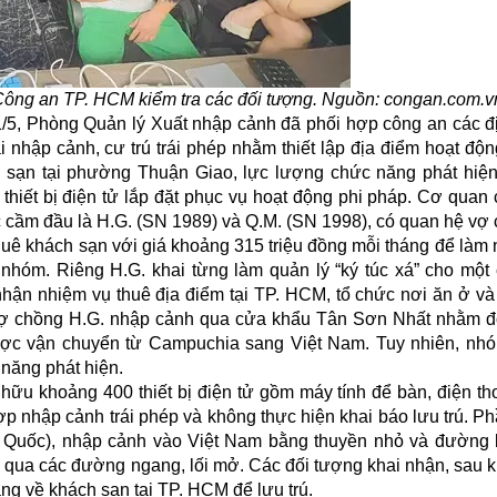
ông an TP. HCM kiểm tra các đối tượng. Nguồn: congan.com.
/5, Phòng Quản lý Xuất nhập cảnh đã phối hợp công an các 
 nhập cảnh, cư trú trái phép nhằm thiết lập địa điểm hoạt độ
h sạn tại phường Thuận Giao, lực lượng chức năng phát hiệ
 thiết bị điện tử lắp đặt phục vụ hoạt động phi pháp. Cơ qua
 cầm đầu là H.G. (SN 1989) và Q.M. (SN 1998), có quan hệ vợ
huê khách sạn với giá khoảng 315 triệu đồng mỗi tháng để làm n
nhóm. Riêng H.G. khai từng làm quản lý “ký túc xá” cho một c
hận nhiệm vụ thuê địa điểm tại TP. HCM, tổ chức nơi ăn ở và 
i vợ chồng H.G. nhập cảnh qua cửa khẩu Tân Sơn Nhất nhằm đ
 được vận chuyển từ Campuchia sang Việt Nam. Tuy nhiên, n
 năng phát hiện.
ữu khoảng 400 thiết bị điện tử gồm máy tính để bàn, điện th
hợp nhập cảnh trái phép và không thực hiện khai báo lưu trú. P
 Quốc), nhập cảnh vào Việt Nam bằng thuyền nhỏ và đường 
qua các đường ngang, lối mở. Các đối tượng khai nhận, sau kh
ẳng về khách sạn tại TP. HCM để lưu trú.