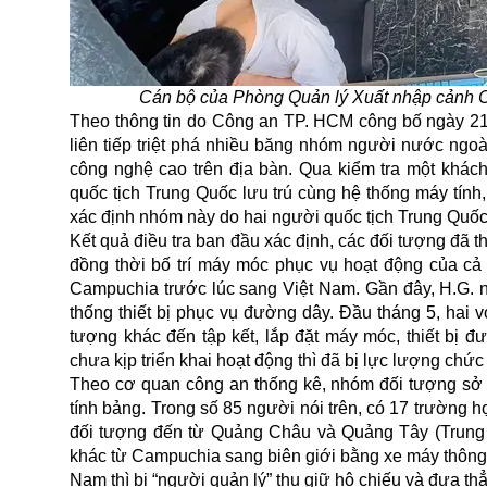
Cán bộ của Phòng Quản lý Xuất nhập cảnh C
Theo thông tin do Công an TP. HCM công bố ngày 21
liên tiếp triệt phá nhiều băng nhóm người nước ngoài
công nghệ cao trên địa bàn. Qua kiểm tra một khác
quốc tịch Trung Quốc lưu trú cùng hệ thống máy tính,
xác định nhóm này do hai người quốc tịch Trung Quốc
Kết quả điều tra ban đầu xác định, các đối tượng đã t
đồng thời bố trí máy móc phục vụ hoạt động của cả 
Campuchia trước lúc sang Việt Nam. Gần đây, H.G. n
thống thiết bị phục vụ đường dây. Đầu tháng 5, ha
tượng khác đến tập kết, lắp đặt máy móc, thiết bị
chưa kịp triển khai hoạt động thì đã bị lực lượng chức
Theo cơ quan công an thống kê, nhóm đối tượng sở h
tính bảng. Trong số 85 người nói trên, có 17 trường 
đối tượng đến từ Quảng Châu và Quảng Tây (Trung
khác từ Campuchia sang biên giới bằng xe máy thông 
Nam thì bị “người quản lý” thu giữ hộ chiếu và đưa th