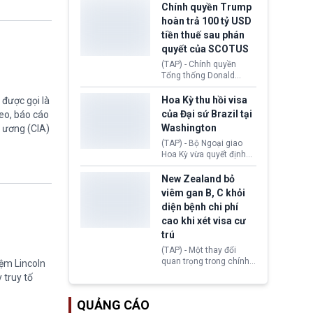
toàn y tế.
tăng lãi suất nếu lạm
Chính quyền Trump
phát ở Hoa Kỳ không tiếp
hoàn trả 100 tỷ USD
tục giảm trong thời gian
tiền thuế sau phán
tới.
quyết của SCOTUS
(TAP) - Chính quyền
Tổng thống Donald
Trump đã hoàn trả
khoảng 100 tỷ USD thuế
Hoa Kỳ thu hồi visa
được gọi là
quan từng thu theo Đạo
của Đại sứ Brazil tại
eo, báo cáo
luật Quyền hạn Kinh tế
Washington
g ương (CIA)
Khẩn cấp Quốc tế
(IEEPA). Động thái này
(TAP) - Bộ Ngoại giao
diễn ra sau phán quyết
Hoa Kỳ vừa quyết định
hồi tháng 2 bởi Tòa án
thu hồi thị thực (visa)
Tối cao Hoa Kỳ
của bà Maria Luiza
New Zealand bỏ
(SCOTUS) khi tuyên bố,
Ribeiro Viotti - Đại sứ
viêm gan B, C khỏi
việc áp thuế diện rộng là
Brazil tại Washington.
diện bệnh chi phí
hoàn toàn bất hợp pháp.
Động thái trên diễn ra
cao khi xét visa cư
trong bối cảnh tranh
chấp ngoại giao giữa
trú
chính quyền Tổng thống
(TAP) - Một thay đổi
Donald Trump và chính
quan trọng trong chính
iệm Lincoln
phủ cánh tả Tổng thống
sách nhập cư của New
 truy tố
Brazil Luiz Inácio Lula
Zealand đang mở ra
da Silva đang leo thang
thêm cơ hội cho nhiều
gay gắt.
QUẢNG CÁO
người muốn định cư. Từ