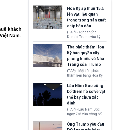
Hoa Kỳ áp thuế 15%
lên vật liệu quan
trọng trong sản xuất
chip bán dẫn
huê khách
(TAP) - Tổng thống
 Việt Nam.
Donald Trump vừa ký
sắc lệnh áp thuế bổ
sung 15% cùng cơ chế
Tòa phúc thẩm Hoa
giá sàn nhập khẩu
Kỳ bác quyền xây
nghiêm ngặt đối với
phòng khiêu vũ Nhà
polysilicon và các sản
Trắng của Trump
phẩm hạ nguồn. Quyết
định này nhằm khôi
(TAP) - Một tòa phúc
phục chuỗi cung ứng
thẩm liên bang Hoa Kỳ
công nghệ, năng lượng
vừa phán quyết, chính
mặt trời nội địa trước sự
quyền Tổng thống
Lầu Năm Góc công
thống trị của Trung
Donald Trump không có
bố thêm hồ sơ về vật
Quốc.
quyền tự ý xây phòng
thể bay chưa xác
khiêu vũ mới rộng
định
khoảng 90.000 feet
vuông tại khu vực Cánh
(TAP) - Lầu Năm Góc
Đông Nhà Trắng.
ngày 7/8 vừa công bố
thêm 41 hồ sơ liên quan
đến UFO hay còn được
Ông Trump yêu cầu
gọi là hiện tượng bất