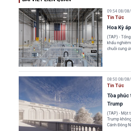
09:54 08/08
Tin Tức
Hoa Kỳ áp
(TAP) - Tổng
khẩu nghiêm 
chuỗi cung ứn
08:50 08/08
Tin Tức
Tòa phúc 
Trump
(TAP) - Một 
Trump không 
Cánh Đông N