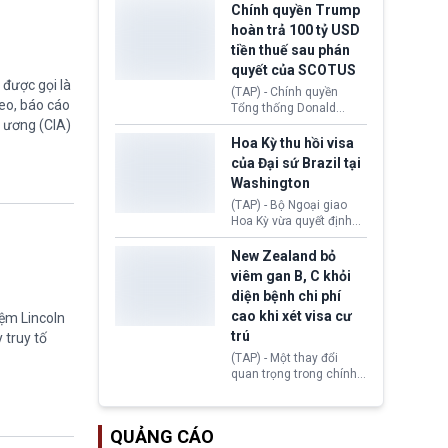
toàn y tế.
tăng lãi suất nếu lạm
Chính quyền Trump
phát ở Hoa Kỳ không tiếp
hoàn trả 100 tỷ USD
tục giảm trong thời gian
tiền thuế sau phán
tới.
quyết của SCOTUS
được gọi là
(TAP) - Chính quyền
eo, báo cáo
Tổng thống Donald
g ương (CIA)
Trump đã hoàn trả
khoảng 100 tỷ USD thuế
Hoa Kỳ thu hồi visa
quan từng thu theo Đạo
của Đại sứ Brazil tại
luật Quyền hạn Kinh tế
Washington
Khẩn cấp Quốc tế
(IEEPA). Động thái này
(TAP) - Bộ Ngoại giao
diễn ra sau phán quyết
Hoa Kỳ vừa quyết định
hồi tháng 2 bởi Tòa án
thu hồi thị thực (visa)
Tối cao Hoa Kỳ
của bà Maria Luiza
New Zealand bỏ
(SCOTUS) khi tuyên bố,
Ribeiro Viotti - Đại sứ
viêm gan B, C khỏi
việc áp thuế diện rộng là
Brazil tại Washington.
diện bệnh chi phí
hoàn toàn bất hợp pháp.
Động thái trên diễn ra
cao khi xét visa cư
iệm Lincoln
trong bối cảnh tranh
chấp ngoại giao giữa
trú
 truy tố
chính quyền Tổng thống
(TAP) - Một thay đổi
Donald Trump và chính
quan trọng trong chính
phủ cánh tả Tổng thống
sách nhập cư của New
Brazil Luiz Inácio Lula
Zealand đang mở ra
da Silva đang leo thang
thêm cơ hội cho nhiều
gay gắt.
QUẢNG CÁO
người muốn định cư. Từ