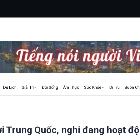
Du Lịch
Giải Trí
Đời Sống
Ẩm Thực
Sức Khỏe
Di Trú
Buôn Ch
ời Trung Quốc, nghi đang hoạt đ