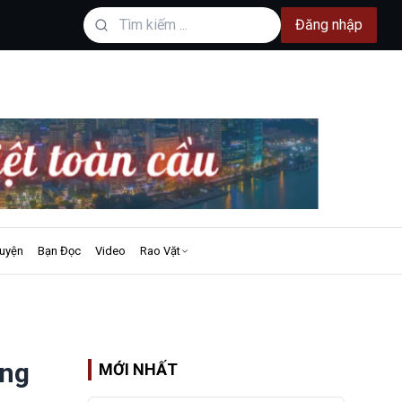
Đăng nhập
uyện
Bạn Đọc
Video
Rao Vặt
ộng
MỚI NHẤT