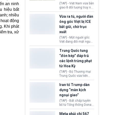
động tại Việt Nam và
đến an ninh
(TAP) - Việt Nam vừa bàn
Lào, lôi kéo hàng nghìn
giao 8 đối tượng truy nã
u hiệu bất
người tham gia, luân
đỏ Interpol cho lực lượng
chuyển dòng tiền qua
anh; nhiều
chức năng Hàn Quốc.
Vừa ra tù, người đàn
nhiều lớp tài khoản. Sau
Nhóm này bị xác định
ử hoạt động
ông gốc Việt bị ICE
hơn 2 tuần phối hợp truy
lừa đảo 619 nạn nhân,
g. Khi phát
bắt giữ, chờ trục
xét, lực lượng chức năng
chiếm đoạt hơn 17,7 tỷ
hai nước đã bắt giữ 171
ểm tra, xử
xuất
KRW.
đối tượng.
(TAP) - Một người gốc
Việt đang đối mặt nguy
cơ bị trục xuất khỏi Hoa
Kỳ sau khi đã chấp hành
Trung Quốc tung
xong bản án liên quan
“đòn kép” đáp trả
đến tội ác từ hơn 30
các lệnh trừng phạt
năm trước tại California.
từ Hoa Kỳ
(TAP) - Bộ Thương mại
Trung Quốc vừa tiến
hành áp đặt lệnh trừng
phạt lên hàng loạt thực
Iran tố Trump dàn
thể và siết chặt kiểm
dựng “màn kịch
soát xuất khẩu máy bay
ngoại giao”
không người lái (UAV)
sang Hoa Kỳ. Động thái
(TAP) - Bất chấp tuyên
này nhằm đáp trả các
bố từ Tổng thống Donald
biện pháp hạn chế
Trump về tiến trình đàm
thương mại, áp thuế mới
phán hòa bình, Iran
Meta phải chi 567