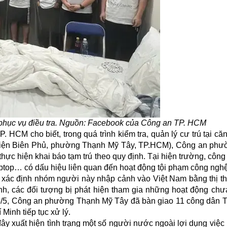
ể phục vụ điều tra. Nguồn: Facebook của Công an TP. HCM
. HCM cho biết, trong quá trình kiểm tra, quản lý cư trú tại că
 Điện Biên Phủ, phường Thạnh Mỹ Tây, TP.HCM), Công an ph
c hiện khai báo tạm trú theo quy định. Tại hiện trường, công
 laptop… có dấu hiệu liên quan đến hoạt động
tội phạm công ngh
xác định nhóm người này nhập cảnh vào Việt Nam bằng thị th
ảnh, các đối tượng bị phát hiện tham gia những hoạt động ch
6/5, Công an phường Thạnh Mỹ Tây đã bàn giao 11 công dân 
inh tiếp tục xử lý.
y xuất hiện tình trạng một số người nước ngoài lợi dụng việc