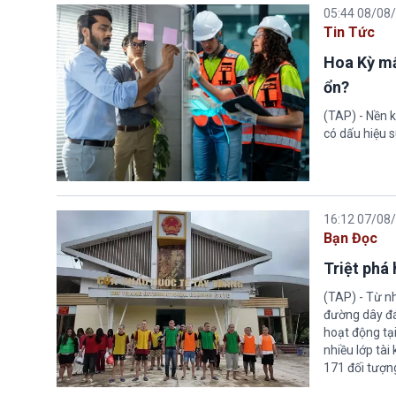
05:44 08/08
Tin Tức
Hoa Kỳ mấ
ổn?
(TAP) - Nền k
có dấu hiệu s
16:12 07/08
Bạn Đọc
Triệt phá
(TAP) - Từ n
đường dây đá
hoạt động tại
nhiều lớp tài
171 đối tượn