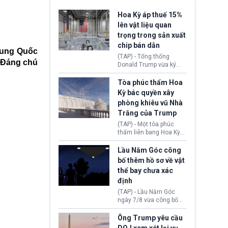
Hoa Kỳ áp thuế 15%
lên vật liệu quan
trọng trong sản xuất
chip bán dẫn
rung Quốc
(TAP) - Tổng thống
. Đáng chú
Donald Trump vừa ký
sắc lệnh áp thuế bổ
sung 15% cùng cơ chế
Tòa phúc thẩm Hoa
giá sàn nhập khẩu
Kỳ bác quyền xây
nghiêm ngặt đối với
phòng khiêu vũ Nhà
polysilicon và các sản
Trắng của Trump
phẩm hạ nguồn. Quyết
định này nhằm khôi
(TAP) - Một tòa phúc
phục chuỗi cung ứng
thẩm liên bang Hoa Kỳ
công nghệ, năng lượng
vừa phán quyết, chính
mặt trời nội địa trước sự
quyền Tổng thống
Lầu Năm Góc công
thống trị của Trung
Donald Trump không có
bố thêm hồ sơ về vật
Quốc.
quyền tự ý xây phòng
thể bay chưa xác
khiêu vũ mới rộng
định
khoảng 90.000 feet
vuông tại khu vực Cánh
(TAP) - Lầu Năm Góc
Đông Nhà Trắng.
ngày 7/8 vừa công bố
thêm 41 hồ sơ liên quan
đến UFO hay còn được
Ông Trump yêu cầu
gọi là hiện tượng bất