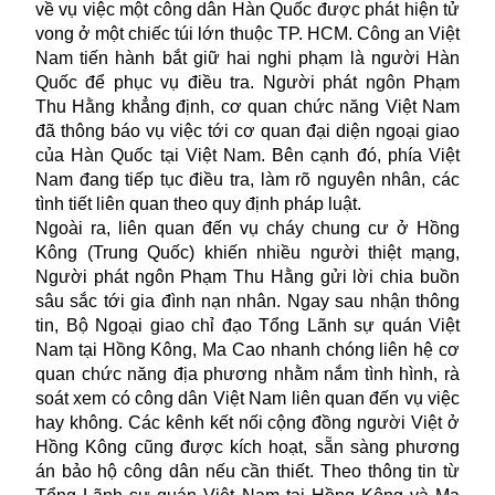
về vụ việc một công dân Hàn Quốc được phát hiện tử
vong ở một chiếc túi lớn thuộc TP. HCM. Công an Việt
Nam tiến hành bắt giữ hai nghi phạm là người Hàn
Quốc để phục vụ điều tra. Người phát ngôn Phạm
Thu Hằng khẳng định, cơ quan chức năng Việt Nam
đã thông báo vụ việc tới cơ quan đại diện ngoại giao
của Hàn Quốc tại Việt Nam. Bên cạnh đó, phía Việt
Nam đang tiếp tục điều tra, làm rõ nguyên nhân, các
tình tiết liên quan theo quy định pháp luật.
Ngoài ra, liên quan đến vụ cháy chung cư ở
Hồng
Kông
(Trung Quốc) khiến nhiều người thiệt mạng,
Người phát ngôn Phạm Thu Hằng gửi lời chia buồn
sâu sắc tới gia đình nạn nhân. Ngay sau nhận thông
tin, Bộ Ngoại giao chỉ đạo Tổng Lãnh sự quán Việt
Nam tại Hồng Kông, Ma Cao nhanh chóng liên hệ cơ
quan chức năng địa phương nhằm nắm tình hình, rà
soát xem có công dân Việt Nam liên quan đến vụ việc
hay không. Các kênh kết nối cộng đồng người Việt ở
Hồng Kông cũng được kích hoạt, sẵn sàng phương
án bảo hộ công dân nếu cần thiết. Theo thông tin từ