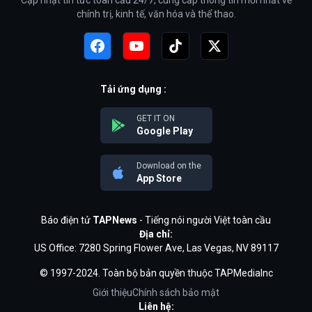
Cập nhật tin tức toàn cầu 24/7, cung cấp thông tin mới nhất về
chính trị, kinh tế, văn hóa và thể thao.
Tải ứng dụng :
GET IT ON
Google Play
Download on the
App Store
Báo điện tử
TAPNews
- Tiếng nói người Việt toàn cầu
Địa chỉ:
US Office: 7280 Spring Flower Ave, Las Vegas, NV 89117
© 1997-2024. Toàn bộ bản quyền thuộc TAPMediaInc
Giới thiệu
Chính sách bảo mật
Liên hệ: