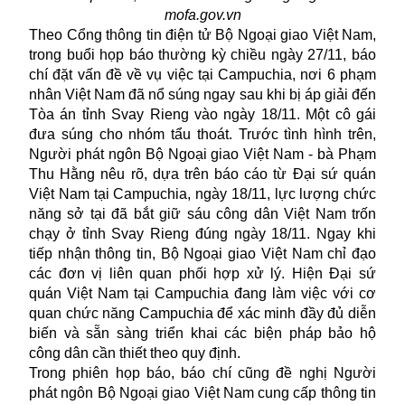
mofa.gov.vn
Theo Cổng thông tin điện tử Bộ Ngoại giao Việt Nam,
trong buổi họp báo thường kỳ chiều ngày 27/11, báo
chí đặt vấn đề về vụ việc tại Campuchia, nơi 6 phạm
nhân Việt Nam đã nổ súng ngay sau khi bị áp giải đến
Tòa án tỉnh Svay Rieng vào ngày 18/11. Một cô gái
đưa súng cho nhóm tẩu thoát. Trước tình hình trên,
Người phát ngôn Bộ Ngoại giao Việt Nam - bà Phạm
Thu Hằng nêu rõ, dựa trên báo cáo từ Đại sứ quán
Việt Nam tại Campuchia, ngày 18/11, lực lượng chức
năng sở tại đã bắt giữ sáu công dân Việt Nam trốn
chạy ở tỉnh Svay Rieng đúng ngày 18/11. Ngay khi
tiếp nhận thông tin, Bộ Ngoại giao Việt Nam chỉ đạo
các đơn vị liên quan phối hợp xử lý. Hiện Đại sứ
quán Việt Nam tại Campuchia đang làm việc với cơ
quan chức năng Campuchia để xác minh đầy đủ diễn
biến và sẵn sàng triển khai các biện pháp bảo hộ
công dân cần thiết theo quy định.
Trong phiên họp báo, báo chí cũng đề nghị Người
phát ngôn Bộ Ngoại giao Việt Nam cung cấp thông tin